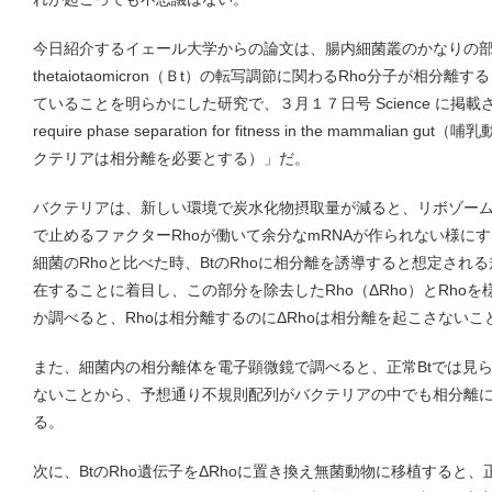
今日紹介するイェール大学からの論文は、腸内細菌叢のかなりの部分を占め
thetaiotaomicron（Ｂt）の転写調節に関わるRho分子が相
ていることを明らかにした研究で、３月１７日号 Science に掲載され
require phase separation for fitness in the mammal
クテリアは相分離を必要とする）」だ。
バクテリアは、新しい環境で炭水化物摂取量が減ると、リボゾー
で止めるファクターRhoが働いて余分なmRNAが作られない様に
細菌のRhoと比べた時、BtのRhoに相分離を誘導すると想定され
在することに着目し、この部分を除去したRho（ΔRho）とRho
か調べると、Rhoは相分離するのにΔRhoは相分離を起こさないこ
また、細菌内の相分離体を電子顕微鏡で調べると、正常Btでは見られ
ないことから、予想通り不規則配列がバクテリアの中でも相分離
る。
次に、BtのRho遺伝子をΔRhoに置き換え無菌動物に移植すると、