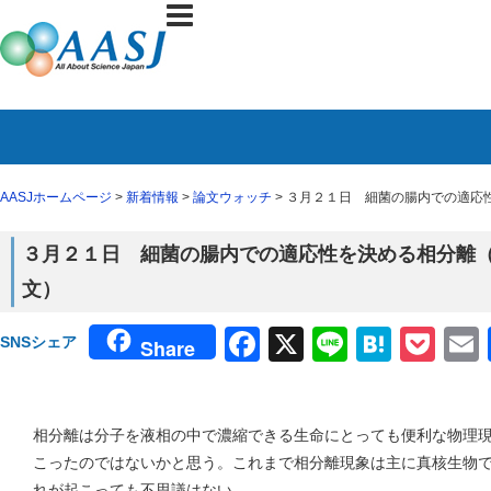
AASJホームページ
>
新着情報
>
論文ウォッチ
> ３月２１日 細菌の腸内での適応性を
３月２１日 細菌の腸内での適応性を決める相分離（３月
文）
Facebook
X
Line
Haten
Poc
SNSシェア
Share
相分離は分子を液相の中で濃縮できる生命にとっても便利な物理
こったのではないかと思う。これまで相分離現象は主に真核生物
れが起こっても不思議はない。