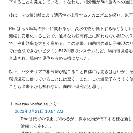
下することを発見している。すなわち、相分離がBtの腸内への適
後は、Rho相分離により適応性が上昇するメカニズムを探り、以
Rhoは元々転写の停止に関わるが、炭水化物が低下する様な新し
濃縮し安定化することで、通常なら転写停止に関わらない部分のR
で、停止効率を大きく高める。この結果、細菌内の遺伝子発現の
では合成できないビタミンB12の吸収システムなど、腸内環境適
合成され、腸内で優位を占める様になった。
以上、バクテリアで相分離が起こること自体には驚きはないが、
環境適応に使っていることには驚く。また、この遺伝子をうまく
ことも出来るかも知れない。面白い研究だと思う。
okazaki yoshihisa
より:
2023年3月21日 10:54 AM
Rhoは転写の停止に関わるが、炭水化物が低下する様な新
濃縮し安定化し、