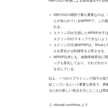
RBFOX2の有無による発現遺伝子の
RBFOX2の標的で最も重要なのは
とが知られているMPRIPで、この
れる。
エクソン23が欠損したMPRIP分
エクソン23がスキップできないよ
エクソン23欠損MPRIPは、Rho
ルを変化させ転移性を上昇させる。
MPRIP以外にも、細胞骨格変化に関
ングも変化しており、それぞれのス
を示している。
以上、一つのスプライシング因子が低
起こっているという重要な発見で、膵
るための新しい視点を示したことは間
okazaki yoshihisa
より: