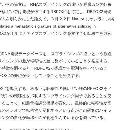
学からの論文は、RNAスプライシングの違いが膵臓ガンの転移
ガンでは発現が低下するRBFOX2を特定し、RBFOX2発現
を明らかにした論文で、３月２２日 Nature にオンライン掲
tastatic signature of alternative splicing in
ンではRBFOX2がオルタナティブスプライシングを変化させ転移性を調節
のRNA発現データベースを、スプライシングの違いという観点
ライシングの差が転移性の差に繋がっていることを発見する。
特徴を調べると、RBFOX2が認識する配列を持っているこ
FOX2の発現が低下していることを発見する。
X2を導入する、あるいは転移性の低いガン株のRBFOX2をノ
2がガンの転移性を抑制するスプライシング因子であることを突
下することで、細胞骨格調節機構が変化し、最終的に転移性が高
のみのオンオフで転移性が変化するという点がこの研究のハイラ
シングの変化が転移性の変化を生んでいるかを調べている。