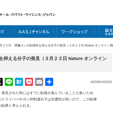
３月２５日 膵臓ガンの転移性を抑える分子の発見（３月２２日 Nature オンライン
抑える分子の発見（３月２２日 Nature オンライン
acebook
X
Line
Hatena
Pocket
Email
共
2023年3月25日
有
、発見された時にはすでに転移が進んでいることが多いため
のドライバーやガン抑制遺伝子は共通性が高いので、この転移
の結果と考えられる。