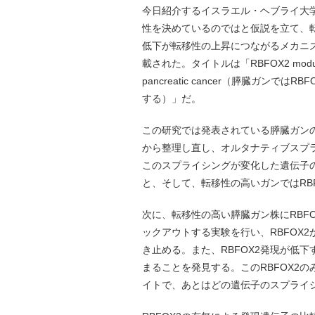
今日紹介するイスラエル・ヘブライ大
性を決めているのではと仮説を立て、転移
低下が転移性の上昇につながるメカニズム
載された。タイトルは「RBFOX2 modulates a me
pancreatic cancer（膵臓ガ
する）」だ。
この研究では発表されている膵臓ガン
から整理し直し、オルタナティブスプ
このスプライシングが変化した遺伝子の
と、そして、転移性の高いガンではRB
次に、転移性の高い膵臓ガン株にRBFO
ックアウトする実験を行い、RBFOX
き止める。また、RBFOX2発現が低
まることを発見する。このRBFOX2
イトで、あとはどの遺伝子のスプライ