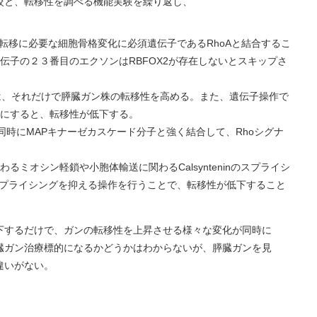
比較と、転移性を調べる機能実験を繰り返し、
、転移に必要な細胞骨格変化に必須遺伝子であるRhoAと結合するこ
遺伝子の２３番目のエクソンはRBFOX2が存在しないとスキップさ
子は、それだけで膵臓ガン株の転移性を高める。また、遺伝子操作で
うにすると、転移性が低下する。
Aと同時にMAPキナーゼカスケード分子と強く結合して、Rhoシグナ
わるミオシン軽鎖や小胞体輸送に関わるCalsynteninのスプライシ
プライシングを抑える操作を行うことで、転移性が低下すること
下するだけで、ガンの転移性を上昇させる様々な変化が同時に
臓ガン治療標的になるかどうかはわからないが、膵臓ガンを見
違いがない。