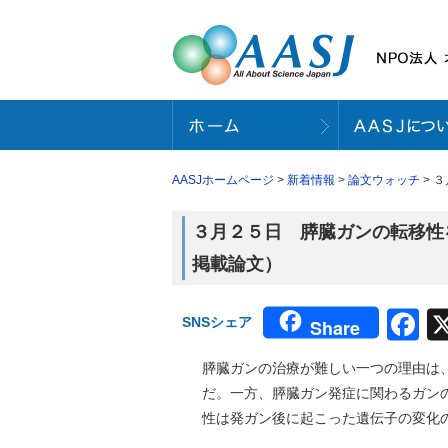
AASJホームページ
>
新着情報
>
論文ウォッチ
> 
３月２５日 膵臓ガンの転移性を
掲載論文）
F
SNSシェア
Share
膵臓ガンの治療が難しい一つの理由は
だ。一方、膵臓ガン発症に関わるガン
性は発ガン後に起こった遺伝子の変化