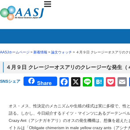
AASJホームページ
>
新着情報
>
論文ウォッチ
> ４月９日 クレージーオスアリのクレ
４月９日 クレージーオスアリのクレージーな発生（４月７
Facebook
X
Line
Haten
Poc
SNSシェア
Share
オス・メス、性決定のメカニズムや生殖の様式は実に多様で、性
語る。しかし、今日紹介するドイツ・マインツにあるグーテンベ
Crazy Ant（アシナガキアリ）のオスの発生機構は、想像を超
イトルは「Obligate chimerism in male yellow crazy 