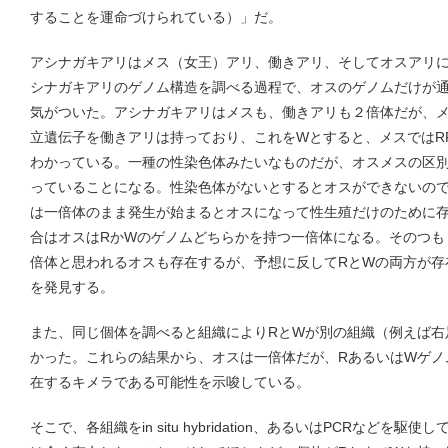
することを運命づけられている）」だ。
アシナガキアリはメス（女王）アリ、働きアリ、そしてオスアリ
シナガキアリのゲノム構造を調べる過程で、オスのゲノムだけが
気がついた。アシナガキアリはメスも、働きアリも２倍体だが、
立遺伝子を働きアリは持っており、これをWとすると、メスではR
わかっている。一種の性染色体みたいなものだが、オスメスの区
っていることになる。性染色体がないとするとオスができないの
は一倍体のまま発生が始まるとオスになって性生殖だけのために
合はオスはRかWのゲノムどちらかを持つ一倍体になる。そのつも
倍体と思われるオスも存在するが、予想に反してRとWの両方が存
を発見する。
また、同じ個体を調べると組織によりRとWが別の組織（例えば右
かった。これらの結果から、オスは一倍体だが、RあるいはWゲノ
在するキメラである可能性を示唆している。
そこで、各組織をin situ hybridation、あるいはPCRなど