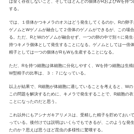
は全く存在しないこと、そしてほとんどの個体がRおよびWを持つ
する。
では、１倍体かつキメラのオスはどう発生してくるのか。Rの卵子
ゲノムとWゲノムが融合して２倍体のゲノムができるが、この場
る。ただ、RとWのゲノムが融合せず、一つの卵の中で別々に発生
持つキメラ個体として発生することになる。ゲノムとしては一倍
精子としては一つの個体がRもWも生産することになる。
ただ、Rを持つ細胞は体細胞に分化しやすく、Wを持つ細胞は生殖
W型精子の比率は、３：７になっている。
以上が結果で、R細胞が体細胞に適していることを考えると、Wの
この問題を解決するために、キメラで発生することで、R細胞の衣
ことになったのだと思う。
これ以外にもアシナガキアリメスは、受精した精子を貯めておい
っている。後付けでは説明はいくらでもできるが、このような発
たのか？思えば思うほど昆虫の多様性に驚嘆する。