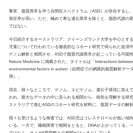
事実、脂質異常を伴う自閉症スペクトラム（ASD）が存在するし、
発症率が高い。ただ、極めて希な遺伝異常を除くと、脂肪代謝の
ではない。
今日紹介するオーストラリア、クイーンズランド大学を中心とする
児童について行われている徹底的なコホート研究で得られた血清
ゲノム解析と相関させ、ASDで脂質代謝異常が起こっている可能
Nature Medicine に掲載された。タイトルは「Interactions between the
environmental factors in autism（自閉症での網羅的脂
用）」
現在、様々なところで、ゲノム、エピゲノム、遺伝子発現に加え
われ、膨大なデータの中に見られる相関から、病気を理解する研
ストラリアで進むASDのコホート研究を材料に、脂質データの解
我々も受けるような検査では、ASD児はコレステロールが低い傾
いる。一方で、睡眠障害で相関をとると、DHAが上がってくる。一
ではなく、オメガ6脂肪酸との相関がはっきりしている。