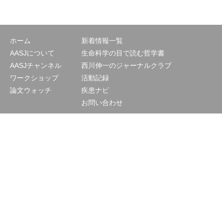
ホーム
新着情報一覧
AASJについて
生命科学の目で読む哲学書
AASJチャンネル
西川伸一のジャーナルクラブ
ワークショップ
活動記録
論文ウォッチ
疾患ナビ
お問い合わせ