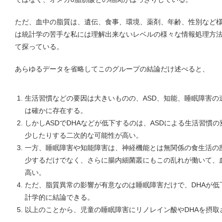
ただ、血中の脂質は、遺伝、食事、環境、薬剤、年齢、性別など
は統計学の苦手な私には理解出来ないレベルの様々な情報処理方
て探っている。
あらゆるデータを省略してこのグループの結論だけ述べると、
生活習慣などの要因は大きいものの、ASD、知能、睡眠障害の
は確かに存在する。
しかしASDでDHAなどが低下するのは、ASDによる生活習慣
少したりする二次的な可能性が高い。
一方、睡眠障害や知能障害は、神経機能とは無関係の食生活の乱
少するだけでなく、さらに腸内細菌叢にもこの乱れが働いて、
高い。
ただ、脂質異常の影響が有意なのは睡眠障害だけで、DHAが低
計学的に結論できる。
以上のことから、児童の睡眠障害にリノレイン酸やDHAを摂取