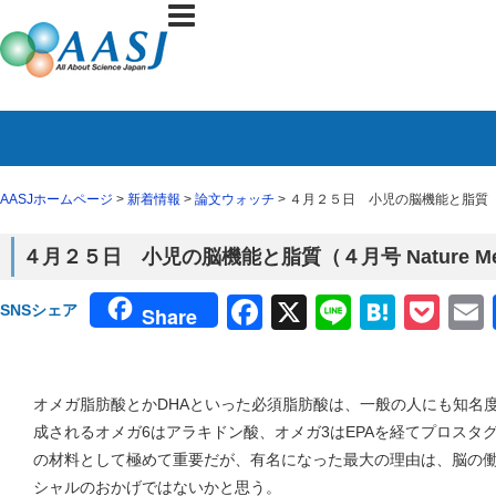
AASJホームページ
>
新着情報
>
論文ウォッチ
> ４月２５日 小児の脳機能と脂質（４月号
４月２５日 小児の脳機能と脂質（４月号 Nature Med
Facebook
X
Line
Haten
Poc
SNSシェア
Share
オメガ脂肪酸とかDHAといった必須脂肪酸は、一般の人にも知名
成されるオメガ6はアラキドン酸、オメガ3はEPAを経てプロスタ
の材料として極めて重要だが、有名になった最大の理由は、脳の
シャルのおかげではないかと思う。