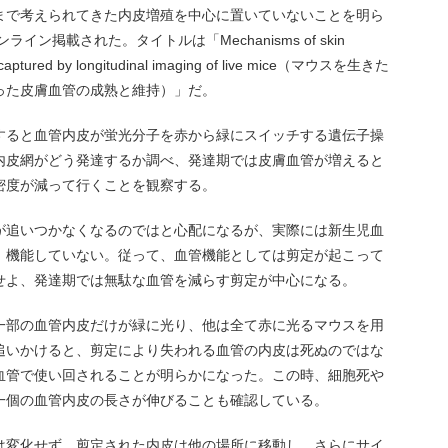
まで考えられてきた内皮増殖を中心に置いていないことを明ら
ライン掲載された。タイトルは「Mechanisms of skin
e captured by longitudinal imaging of live mice（マウスを生きた
った皮膚血管の成熟と維持）」だ。
すると血管内皮が蛍光分子を赤から緑にスイッチする遺伝子操
内皮網がどう発達するか調べ、発達期では皮膚血管が増えると
密度が減って行くことを観察する。
が追いつかなくなるのではと心配になるが、実際には新生児血
、機能していない。従って、血管機能としては剪定が起こって
せよ、発達期では無駄な血管を減らす剪定が中心になる。
一部の血管内皮だけが緑に光り、他は全て赤に光るマウスを用
追いかけると、剪定により失われる血管の内皮は死ぬのではな
血管で使い回されることが明らかになった。この時、細胞死や
一個の血管内皮の長さが伸びることも確認している。
は変化せず、剪定された内皮は他の場所に移動し、さらにサイ