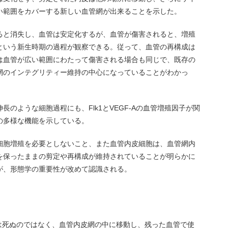
い範囲をカバーする新しい血管網が出来ることを示した。
ると消失し、血管は安定化するが、血管が傷害されると、増殖
という新生時期の過程が観察できる。従って、血管の再構成は
は血管が広い範囲にわたって傷害される場合も同じで、既存の
網のインテグリティー維持の中心になっていることがわかっ
のような細胞過程にも、Flk1とVEGF-Aの血管増殖因子が関
の多様な機能を示している。
細胞増殖を必要としないこと、また血管内皮細胞は、血管網内
を保ったままの剪定や再構成が維持されていることが明らかに
が、形態学の重要性が改めて認識される。
は死ぬのではなく、血管内皮網の中に移動し、残った血管で使