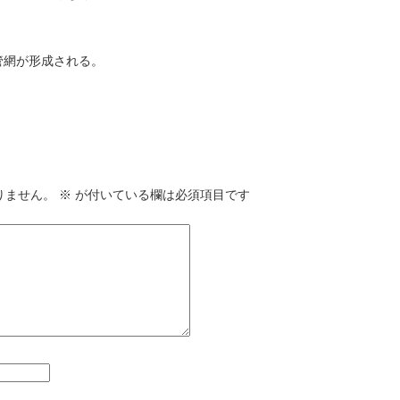
管網が形成される。
りません。
※
が付いている欄は必須項目です