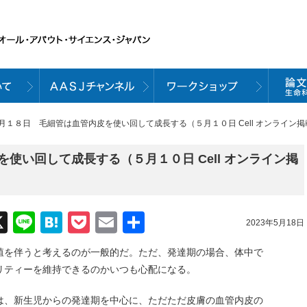
５月１８日 毛細管は血管内皮を使い回して成長する（５月１０日 Cell オンライン
使い回して成長する（５月１０日 Cell オンライン掲
acebook
X
Line
Hatena
Pocket
Email
共
2023年5月18日
有
殖を伴うと考えるのが一般的だ。ただ、発達期の場合、体中で
リティーを維持できるのかいつも心配になる。
は、新生児からの発達期を中心に、ただただ皮膚の血管内皮の