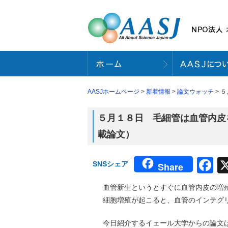
AASJホームページ
>
新着情報
>
論文ウォッチ
> 
５月１８日 毛細管は血管内皮を
載論文）
F
SNSシェア
Share
血管新生というとすぐに血管内皮の増
細胞増殖が起こると、血管のインテグ
今日紹介するイェール大学からの論文