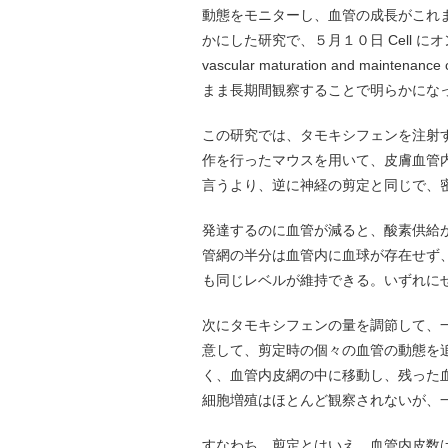
動態をモニターし、血管の成長がこれ
かにした研究で、５月１０日 Cell にオン
vascular maturation and maintenanc
まま長期間観察することで明らかにな
この研究では、タモキシフェンを注射
作を行ったマウスを用いて、皮膚血管
言うより、逆に神経の剪定と同じで、
発達するのに血管が減ると、酸素供給
管網の半分は血管内に血球が存在せず
も同じレベルが維持できる。いずれに
次にタモキシフェンの量を調節して、
意して、剪定時の個々の血管の動態を
く、血管内皮網の中に移動し、残った
細胞増殖はほとんど観察されないが、
すなわち、剪定とはいえ、血管内皮数