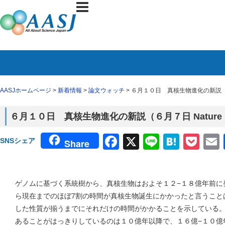
AASJホームページ
>
新着情報
>
論文ウォッチ
> ６月１０日 真核生物進化の新説（６
６月１０日 真核生物進化の新説（６月７日 Natur
Facebook
X
Line
Haten
Poc
SNSシェア
Share
ゲノムに基づく系統樹から、真核生物はおよそ１２−１８億年前に
ら現在までのほぼ7割の時間が真核生物誕生にかかったと言うこと
した性質が揃うまでにそれだけの時間がかかることを示している
あることがはっきりしているのは１０億年以降で、１６億−１０億