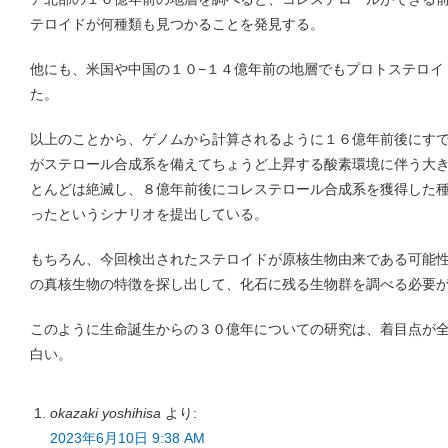
テロイドが何種類も見つかることを発見する。
他にも、米国や中国の１０−１４億年前の地層でもプロトステロイ
た。
以上のことから、ゲノムから計算されるように１６億年前後にす
がステロール合成系を備えてちょうど上昇する酸素環境に伴う大
とんどは絶滅し、８億年前後にコレステロール合成系を獲得した
ったというシナリオを提出している。
もちろん、今回検出されたステロイドが原核生物由来である可能
の真核生物の特徴を探し出して、化石に残る生物群を調べる必要
このように生命誕生からの３０億年についての研究は、着目点が
白い。
okazaki yoshihisa
より:
2023年6月10日 9:38 AM