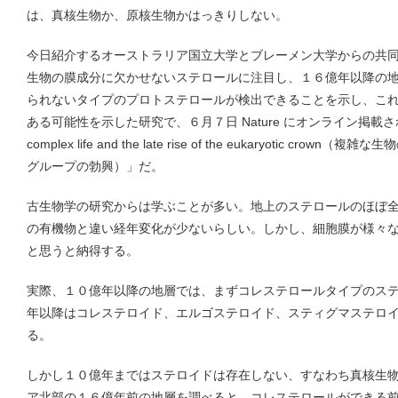
は、真核生物か、原核生物かはっきりしない。
今日紹介するオーストラリア国立大学とブレーメン大学からの共
生物の膜成分に欠かせないステロールに注目し、１６億年以降の
られないタイプのプロトステロールが検出できることを示し、こ
ある可能性を示した研究で、６月７日 Nature にオンライン掲載された。
complex life and the late rise of the eukaryotic 
グループの勃興）」だ。
古生物学の研究からは学ぶことが多い。地上のステロールのほぼ
の有機物と違い経年変化が少ないらしい。しかし、細胞膜が様々
と思うと納得する。
実際、１０億年以降の地層では、まずコレステロールタイプのス
年以降はコレステロイド、エルゴステロイド、スティグマステロ
る。
しかし１０億年まではステロイドは存在しない、すなわち真核生
ア北部の１６億年前の地層を調べると、コレステロールができる