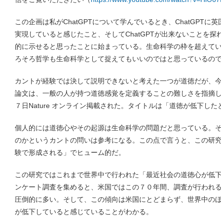
この企画は私がChatGPTについて学んでいるとき、ChatGPTに英国
実現していると感じたこと、そしてChatGPTが出来ないことを
的に示せると思ったことに始まっている。生命科学の枠を超えて
ろそろ哲学も生命科学として捉えてもいいのではと思っているの
カントが経験では決して説明できないと考えた一つが道徳だが、
論文は、一般の人が持つ道徳感覚を定義することの難しさを指摘
７日Nature オンライン掲載された。タイトルは「道徳が低下し
個人的には道徳心やその起源は生命科学の問題だと思っている。
のかというカントの問いは参考になる。この点で言うと、この研
験で形成される」でヒューム的だ。
この研究ではこれまで世界中で行われた「最近社会の道徳心が低
ンケート調査を集めると、米国ではこの７０年間、調査が行われ
圧倒的に多い。そして、この傾向は米国にとどまらず、世界中の
が低下していると感じていることがわかる。