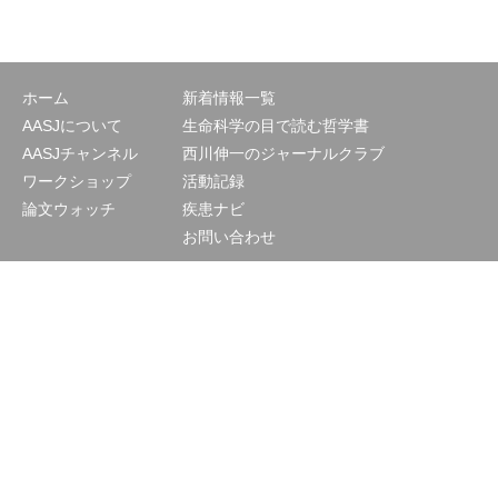
ホーム
新着情報一覧
AASJについて
生命科学の目で読む哲学書
AASJチャンネル
西川伸一のジャーナルクラブ
ワークショップ
活動記録
論文ウォッチ
疾患ナビ
お問い合わせ