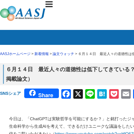
AASJホームページ
>
新着情報
>
論文ウォッチ
> ６月１４日 最近人々の道徳性は低
６月１４日 最近人々の道徳性は低下してきている？（６
掲載論文）
Facebook
X
Line
Haten
Poc
SNSシェア
Share
今日は、「ChatGPTは実験哲学を可能にするか？」と銘打った
生命科学から生成AIを考えて、できるだけユニークな議論をしたいと
信をご覧いただきたい（
https://www.youtube.com/watch?v=HlO6