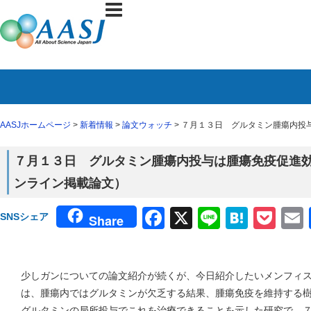
AASJホームページ
>
新着情報
>
論文ウォッチ
> ７月１３日 グルタミン腫瘍内投与
７月１３日 グルタミン腫瘍内投与は腫瘍免疫促進効果が
ンライン掲載論文）
Facebook
X
Line
Haten
Poc
SNSシェア
Share
少しガンについての論文紹介が続くが、今日紹介したいメンフィスの 
は、腫瘍内ではグルタミンが欠乏する結果、腫瘍免疫を維持する
グルタミンの局所投与でこれを治療できることを示した研究で、７月５