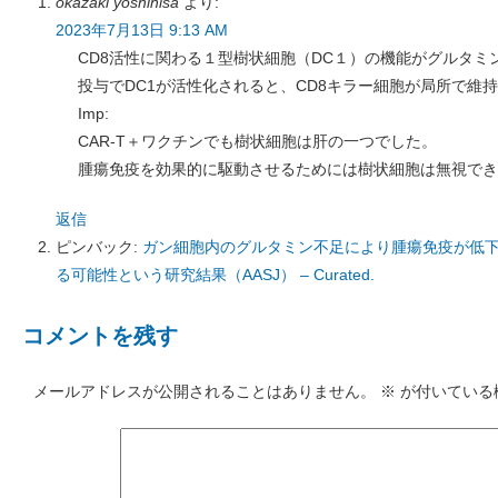
okazaki yoshihisa
より:
2023年7月13日 9:13 AM
CD8活性に関わる１型樹状細胞（DC１）の機能がグルタミ
投与でDC1が活性化されると、CD8キラー細胞が局所で維持
Imp:
CAR-T＋ワクチンでも樹状細胞は肝の一つでした。
腫瘍免疫を効果的に駆動させるためには樹状細胞は無視でき
返信
ピンバック:
ガン細胞内のグルタミン不足により腫瘍免疫が低
る可能性という研究結果（AASJ） – Curated.
コメントを残す
メールアドレスが公開されることはありません。
※
が付いている