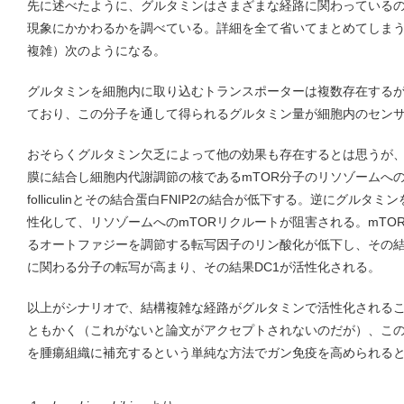
先に述べたように、グルタミンはさまざまな経路に関わっているの
現象にかかわるかを調べている。詳細を全て省いてまとめてしま
複雑）次のようになる。
グルタミンを細胞内に取り込むトランスポーターは複数存在するが、D
ており、この分子を通して得られるグルタミン量が細胞内のセン
おそらくグルタミン欠乏によって他の効果も存在するとは思うが、
膜に結合し細胞内代謝調節の核であるmTOR分子のリソゾームへ
folliculinとその結合蛋白FNIP2の結合が低下する。逆にグルタミンを補充
性化して、リソゾームへのmTORリクルートが阻害される。mTOR
るオートファジーを調節する転写因子のリン酸化が低下し、その
に関わる分子の転写が高まり、その結果DC1が活性化される。
以上がシナリオで、結構複雑な経路がグルタミンで活性化される
ともかく（これがないと論文がアクセプトされないのだが）、こ
を腫瘍組織に補充するという単純な方法でガン免疫を高められる