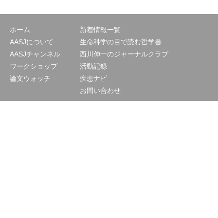
ホーム
新着情報一覧
AASJについて
生命科学の目で読む哲学書
AASJチャンネル
西川伸一のジャーナルクラブ
ワークショップ
活動記録
論文ウォッチ
疾患ナビ
お問い合わせ