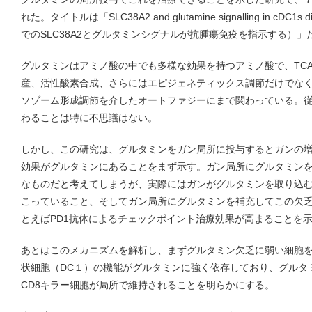
れた。タイトルは「SLC38A2 and glutamine signalling in cDC1s dict
でのSLC38A2とグルタミンシグナルが抗腫瘍免疫を指示する）」
グルタミンはアミノ酸の中でも多様な効果を持つアミノ酸で、TC
産、活性酸素合成、さらにはエピジェネティックス調節だけでな
ソゾーム形成調節を介したオートファジーにまで関わっている。
わることは特に不思議はない。
しかし、この研究は、グルタミンをガン局所に投与するとガンの
効果がグルタミンにあることをまず示す。ガン局所にグルタミン
なものだと考えてしまうが、実際にはガンがグルタミンを取り込
こっていること、そしてガン局所にグルタミンを補充してこの欠
とえばPD1抗体によるチェックポイント治療効果が高まることを
あとはこのメカニズムを解析し、まずグルタミン欠乏に弱い細胞を
状細胞（DC１）の機能がグルタミンに強く依存しており、グルタ
CD8キラー細胞が局所で維持されることを明らかにする。