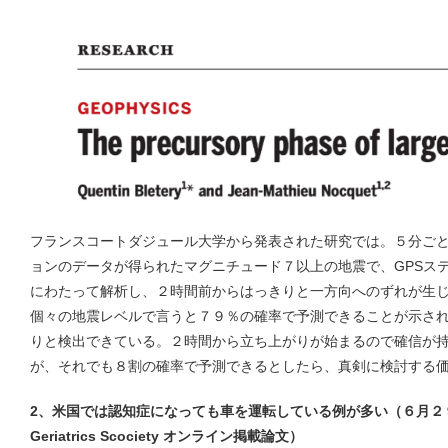
フランスコートダジュール大学から発表された研究では。５分ごと
ョンのデータが得られたマグニチュード７以上の地震で、GPSス
にわたって解析し、２時間前からはっきりと一方向へのずれが生
個々の地震レベルで言うと７９％の確率で予測できることが示さ
りと検出できている。２時間から立ち上がりが始まるので確信が
が、それでも８割の確率で予測できるとしたら、真剣に検討する
2
、米国では認知症になっても車を運転している例が多い（６月２９日 Jour
Geriatrics Scociety オンライン掲載論文）