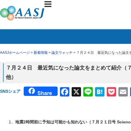
AASJホームページ
>
新着情報
>
論文ウォッチ
> ７月２４日 最近気になった論文をま
７月２４日 最近気になった論文をまとめて紹介（７月２
他）
Facebook
X
Line
Haten
Poc
SNSシェア
Share
1、
地震2時間前に予知は可能かも知れない（７月２１日号 Science