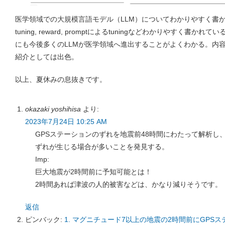
医学領域での大規模言語モデル（LLM）についてわかりやすく書かれ他総説で、
tuning, reward, promptによるtuningなどわかりやすく書かれ
にも今後多くのLLMが医学領域へ進出することがよくわかる。内容
紹介としては出色。
以上、夏休みの息抜きです。
okazaki yoshihisa
より:
2023年7月24日 10:25 AM
GPSステーションのずれを地震前48時間にわたって解析し
ずれが生じる場合が多いことを発見する。
Imp:
巨大地震が2時間前に予知可能とは！
2時間あれば津波の人的被害などは、かなり減りそうです。
返信
ピンバック:
1. マグニチュード7以上の地震の2時間前にGP