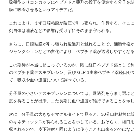
吸盤型シリコンカップにペプチドと薬剤の投下を促進する分子を
膜に吸着させるというアイデアだ。
これにより、まず口腔粘膜が陰圧で引っ張られ、伸長する。そこ
剤自体は唾液などの影響は受けずにそのまま守られる。
さらに、口腔粘膜が引っ張られ透過剤と触れることで、細胞骨格
ジャンクションなどの変化により、ペプチド薬が透過しやすくな
この期待が本当に起こっているのか、既に経口ペプチド薬として
のペプチド薬デスモプレシン、及び GLP-1由来ペプチド薬経口
て、吸収や血中濃度について調べている。
分子量の小さいデスモプレシンについては、透過剤をうまく選ぶ
度を得ることが出来、また長期に血中濃度が維持できることを示
次に、分子量の大きなセマグルタイドで見ると、30分口腔粘膜に
のキネティックスが得られることを示している。おそらく、経口用では
収されるので、皮下注射と同じように使うことも出来るのではな