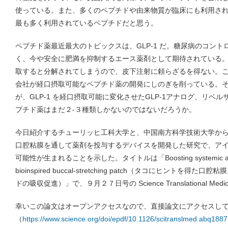
使っている。また、多くのペプチドや由来物質が臨床にも利用さ
最も多く利用されているペプチドだと思う。
ペプチド薬最近最大のトピックスは、GLP-1 だ。糖尿病のコン
く、今や安全に肥満を抑制するエース薬剤として期待されている
取すると分解されてしまうので、皮下注射に頼らざるを得ない。
会社が経口摂取可能なペプチド薬の開発にしのぎを削っている。
が、GLP-1 を経口摂取可能に変化させたGLP-1アナログ、リベ
プチド薬はまだ２-３種類しかないのではないだろうか。
今日紹介するチューリッヒ工科大学と、中国南方科学技術大学か
口腔粘膜を通して薬剤を投与するデバイスを開発した研究で、ア
可能性が生まれることを示した。タイトルは「Boosting systemic absorpti
bioinspired buccal-stretching patch（タコにヒント
ドの吸収促進）」で、９月２７日号の Science Translational Med
幸いこの論文はオープンアクセスなので、直接論文にアクセスし
（
https://www.science.org/doi/epdf/10.1126/scitranslmed.abq1887