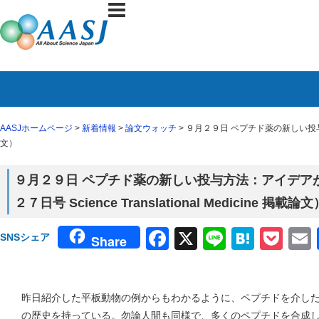
AASJホームページ
>
新着情報
>
論文ウォッチ
> ９月２９日 ペプチド薬の新しい投与方法
文）
９月２９日 ペプチド薬の新しい投与方法：アイデア
２７日号 Science Translational Medicine 掲載論文
Facebook
X
Line
Haten
Poc
SNSシェア
Share
昨日紹介した平板動物の例からもわかるように、ペプチドを介し
の歴史を持っている。勿論人間も同様で、多くのペプチドを合成