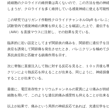
経細胞のクロライドの維持量は高くないので、この方法を他の神
しまうが、クロライドを多く維持している感覚神経に使える可能
この研究ではリガンド作動性クロライドチャンネルGlyR をバレ
試験管内で感覚神経の興奮を抑えることを確認した上で、遺伝子
（AAV）を直接マウスに注射し、その効果を見ている。
臨床的に近い設定としてまず関節炎の痛みを、関節腔に遺伝子を
炎症を誘発して関節痛を発生させたとき、バレニクリンを極めて
系抗炎症剤と匹敵する鎮痛作用を示す。
次に脊髄に直接注入して熱に対する反応を見ると、１０ヶ月後も
クリンにより熱反応を抑えることが出来る。同じように、神経損
することが出来ている。
最後に、電圧依存性ナトリウムチャンネルの変異により痛みが持続す
細胞を用いて、このような遺伝的痛み感受性も抑えることが出来
以上が結果で、痛みという局所の神経反応であれば、光遺伝学を