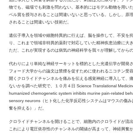
物でも、磁場でも刺激を問わない。基本的にはモデル動物を用い
ベル賞を授与されることは間違いないと思っている。しかし、原
されることは間違いない技術だ。
遺伝子導入を領域や細胞特異的に行えば、脳を操作して、不安を
り、これまで領域非特異的薬剤で対応していた精神疾患治療に大
ただ、これが実現するのは病気の神経科学を我々が理解してから
代わりにより単純な神経サーキットを標的とした光遺伝学が開発
フォード大学からの論文は禁煙を促すために使われるニコチン受
開くクロライドチャンネルを痛みを伝える感覚神経に導入して、
ないかを調べた研究で、１０月４日 Science Translational Me
humanized chemogenetic system inhibits murine pain-related beha
sensory neurons（ヒト化した化学反応性システムはマウス
奮を抑える）」だ。
クロライドチャンネルを開けることで、細胞内のクロライドが流
これにより電圧依存性のチャンネルの閾値が高まって、神経興奮