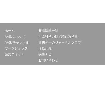
ホーム
新着情報一覧
AASJについて
生命科学の目で読む哲学書
AASJチャンネル
西川伸一のジャーナルクラブ
ワークショップ
活動記録
論文ウォッチ
疾患ナビ
お問い合わせ