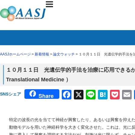
AASJホームページ
>
新着情報
>
論文ウォッチ
> １０月１１日 光遺伝学的手法を治療に応用
１０月１１日 光遺伝学的手法を治療に応用できるか？（
Translational Medicine ）
Facebook
X
Line
Haten
Poc
SNSシェア
Share
特定の波長の光を当てて神経が興奮したり、あるいは興奮を抑え
動物モデルを用いた神経科学を大きく変化させた。これは、光に
胞に導入して興奮を調節する方法だが、刺激は光に限らず、チャ