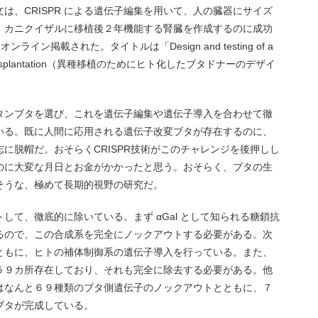
は、CRISPR による遺伝子編集を用いて、人の臓器にサイズ
、カニクイザルに移植後２年機能する腎臓を作成するのに成功
ライン掲載された。タイトルは「Design and testing of a
 xenotransplantation（異種移植のためにヒト化したブタドナーのデザイ
タンブタを選び、これを遺伝子編集や遺伝子導入を合わせて徹
いる。既に人間に応用される遺伝子改変ブタが存在するのに、
に脱帽だ。おそらくCRISPR技術がこのチャレンジを後押しし
のに大変な月日とお金がかかったと思う。おそらく、ブタの生
そうな、極めて長期的視野の研究だ。
して、徹底的に除いている。まず αGal として知られる糖鎖抗
るので、この合成系を完全にノックアウトする必要がある。次
ともに、ヒトの補体制御系の遺伝子導入を行っている。また、
５９カ所存在しており、それも完全に除去する必要がある。他
はなんと６９種類のブタ側遺伝子のノックアウトとともに、７
ブタが完成している。