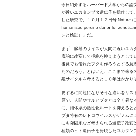
今日紹介するハーバード大学からの論文
が近いユカタンブタ遺伝子を操作して
した研究で、１０月１２日号 Nature にオン
humanized porcine donor for
ンと検証）」だ。
まず、臓器のサイズが人間に近いユカ
底的に改変して拒絶を抑えようとして
後発でも優れたブタを作ろうとする意志
たのだろう。とはいえ、ここまで来る
殖サイクルを考えると１０年はかかり
要するに問題になりそうな違いをリスト
原で、人間やサルとブタとは全く異な
に、補体系の活性化ルートを抑えると
ブタ特有のレトロウイルスがゲノムに
にも凝固系など考えられる遺伝子改変
種類のヒト遺伝子を発現したユカタン