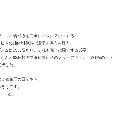
原で、この合成系を完全にノックアウトする。
、ヒトの補体制御系の遺伝子導入を行う。
ゲノムに59カ所あり、それも完全に除去する必要。
はなんと69種類のブタ側遺伝子のノックアウトと、7種類のヒト
完成した。
による第五の日である。
しそうです。
のこと。
。