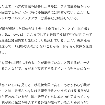
した上で、両方の腎臓を除去したサルに、ブタ腎臓移植を行っ
を除去するかどうかは特に移植成績には影響がない。ただ、ヒ
レトロウイルスノックアウトは重要だと結論している。
年以上腎臓が機能した個体が１５例中５例存在したことで、現在最も
Bad news は、ここまでしても最短で６日で拒絶が起こって
も最後は凝固異常と血栓により拒絶している。ただ、長期性着
は違って、T細胞の浸潤が少ないことから、おそらく抗体を原因
れる。
差を完全に理解し埋めることが出来ていないと言えるが、一方
いることなどで、まだまだ改善できるポイントも明らかになっ
重ねているのを見ると、移植後進国であるにもかかわらず我が
いことは、患者さんを助ける研究行政という点では反省点が多
ると言われているが、応用研究ですら助成方向が定まっていな
、我が国に臓器を輸入できる外貨が残っていることを願うだけ