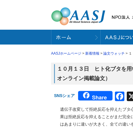
AASJホームページ
>
新着情報
>
論文ウォッチ
> 
１０月１３日 ヒト化ブタを用い
オンライン掲載論文）
F
SNSシェア
Share
遺伝子改変して拒絶反応を抑えたブタ
果は拒絶反応を抑えることがまだ完全
はあまりに違いが大きく、全ての違い