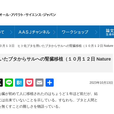
１０月１３日 ヒト化ブタを用いたブタからサルへの腎臓移植（１０月１２日 Natur
たブタからサルへの腎臓移植（１０月１２日 Nature
acebook
X
Line
Hatena
Pocket
Email
共
2023年10月13日
有
心臓が初めて人に移植されたのはちょうど１年ほど前だが、結
には出来ていないことを示している。すなわち、ブタと人間と
を無くすことの難しさを物語っている。