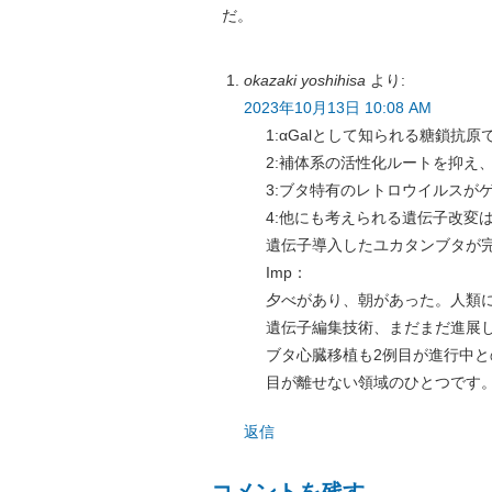
だ。
okazaki yoshihisa
より:
2023年10月13日 10:08 AM
1:αGalとして知られる糖鎖抗
2:補体系の活性化ルートを抑え
3:ブタ特有のレトロウイルスが
4:他にも考えられる遺伝子改変
遺伝子導入したユカタンブタが
Imp：
夕べがあり、朝があった。人類
遺伝子編集技術、まだまだ進展
ブタ心臓移植も2例目が進行中と
目が離せない領域のひとつです
返信