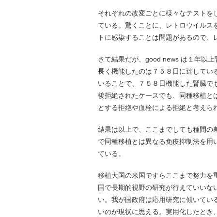
それぞれの改変ごとに様々なテストを
ている。驚くことに、レトロウイルス
トに感染することは問題があるので、
さて結果だが、good news は１
長く機能したのは７５８日に達している。
いることで、７５８日機能した腎臓で
後拒絶されたケースでも、同種移植と
とする拒絶や血栓による拒絶と考えら
結果は以上で、ここまでしても種間の
で同種移植とは異なる免疫抑制法を用
ている。
移植大国の米国ですらここまで努力を
国で長期的視野の研究が行えていいな
い。我が国政府は応用研究に傾いてい
いのが現状に思える。実用化したとき