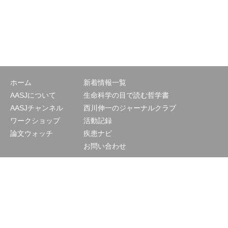
ホーム
新着情報一覧
AASJについて
生命科学の目で読む哲学書
AASJチャンネル
西川伸一のジャーナルクラブ
ワークショップ
活動記録
論文ウォッチ
疾患ナビ
お問い合わせ