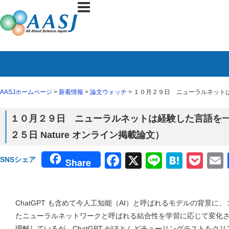
AASJホームページ
>
新着情報
>
論文ウォッチ
> １０月２９日 ニューラルネットは
１０月２９日 ニューラルネットは経験した言語を
２５日 Nature オンライン掲載論文）
Facebook
X
Line
Haten
Poc
SNSシェア
Share
ChatGPT も含めて今人工知能（AI）と呼ばれるモデルの背景
たニューラルネットワークと呼ばれる結合性を学習に応じて変化
理解しているが、ChatGPT がほとんどチューリングテストをク