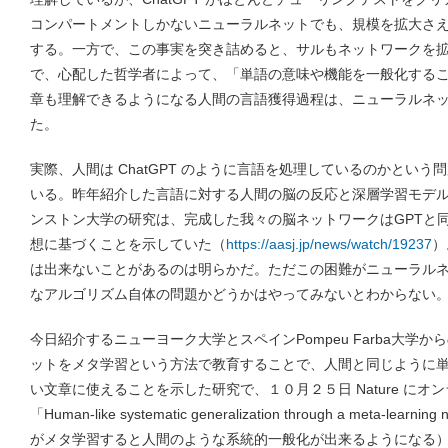
コンパートメントしかないニューラルネットでも、規模を拡大さ
する。一方で、この事実を突き詰めると、サルもネットワークを
で、心配した哲学者によって、「単語の意味や機能を一般化する
章も理解できるようになる人間の言語獲得過程は、ニューラルネ
た。
実際、人間は ChatGPT のように言語を処理しているのかとい
いる。昨年紹介した言語に対する人間の脳の反応と深層学習モデル（実
ンストン大学の研究は、完成した我々の脳ネットワークはGPTと
想に基づくことを示していた（
https://aasj.jp/news/watch/19237
）
は出来ないことがあるのは明らかだ。ただこの困難がニューラル
なアルゴリズム自体の問題かどうかはやってみないとわからない
今日紹介するニューヨーク大学とスペインPompeu Farba大学
ットをメタ学習という方法で教育することで、人間と同じように
い文章に使えることを示した研究で、１０月２５日 Nature に
「Human-like systematic generalization through a meta-lea
がメタ学習すると人間のような系統的一般化が出来るようになる