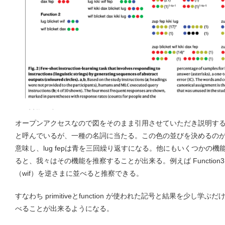
オープンアクセスなので図をそのまま引用させていただき説明すると、最
と呼んでいるが、一種の名詞に当たる。この色の並びを決めるのが func
意味し、lug fepは青を三回繰り返すになる。他にもいくつかの
ると、我々はその機能を推察することが出来る。例えば Function3 の lug k
（wif）を逆さまに並べると推察できる。
すなわち primitiveとfunction が使われた記号と結果を少し
べることが出来るようになる。