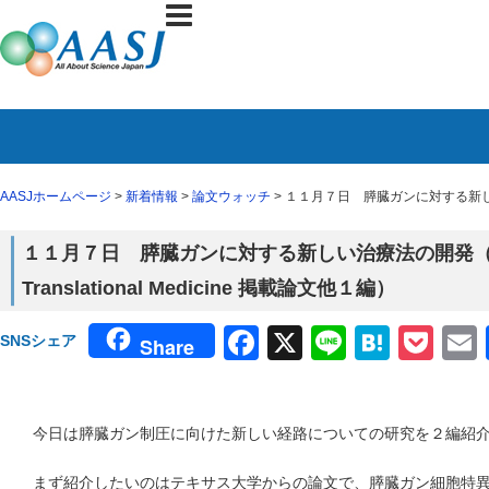
AASJホームページ
>
新着情報
>
論文ウォッチ
> １１月７日 膵臓ガンに対する新しい治療法
１１月７日 膵臓ガンに対する新しい治療法の開発（１１
Translational Medicine 掲載論文他１編）
Facebook
X
Line
Haten
Poc
SNSシェア
Share
今日は膵臓ガン制圧に向けた新しい経路についての研究を２編紹
まず紹介したいのはテキサス大学からの論文で、膵臓ガン細胞特