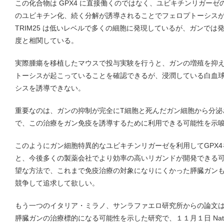
この化合物は GPX4 に直接働くのではなく、ユビキチンリガーゼの一つ
のユビキチン化、続く分解が誘導されることでフェロプトーシス
TRIM25 は低いレベルで多くの細胞に発現しているが、ガンで
度と相関している。
実際腫瘍を移植したマウスで投与実験を行うと、ガンの増殖を抑
トーシスが起こっていることを確認できるが、浸潤している白血
シスを誘導できない。
重要なのは、ガンの抑制が完全にT細胞と死んだガン細胞から分泌
で、この治療をガン免疫を誘導するために利用できる可能性を示
このようにガン細胞特異的なユビキチンリガーゼを利用してGPX
と、今後多くの製薬会社でより効率の高いリガンドが開発できる
望な方法で、これまで免疫治療の対象になりにくかった膵臓ガン
競争して追求して欲しい。
もう一つのイタリア・ミラノ、サンラファエロ研究所からの論文は I
膵臓ガンの治療標的になる可能性を示した研究で、１１月１日 Nat