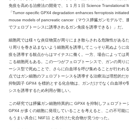
免疫を高める治療法の開発で、１１月１日 Science Translational
「Tumor-specific GPX4 degradation enhances ferroptosis initiate
mouse models of pancreatic cancer（マウス膵臓ガンモ
でフェロプトーシスに誘導されるガン免疫を誘導できる）」だ。
細胞死では様々な炎症物質が周りにまき散らされる危険性がある
り周りを巻き込まないよう細胞死を誘導してこっそり死ぬように
疫を誘導する観点からはマイナスに働く。一方、場合によっては
こる細胞死もある。この一つがフェロプトーシスで、ガンの周り
ーシス型で死ぬことで、さらに白血球を呼び集めることが行われ
点ではガン細胞のフェロプトーシスを誘導する治療法は理想的だ
抑制因子 GPX4 を標的とする化合物は、ガンだけでなく白血球
シスを誘導するため利用が難しい。
この研究では膵臓ガン細胞特異的に GPX4 を抑制しフェロプト
GPX4 が多くの細胞に発現していることを考えると、この不可能
もうまい具合に N6F11 と名付けた化合物が見つかった。