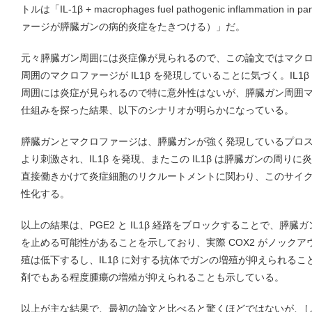
トルは「IL-1β + macrophages fuel pathogenic inflammation in
ァージが膵臓ガンの病的炎症をたきつける）」だ。
元々膵臓ガン周囲には炎症像が見られるので、この論文ではマク
周囲のマクロファージが IL1β を発現していることに気づく。IL
周囲には炎症が見られるので特に意外性はないが、膵臓ガン周囲マクロ
仕組みを探った結果、以下のシナリオが明らかになっている。
膵臓ガンとマクロファージは、膵臓ガンが強く発現しているプロスタグラン
より刺激され、IL1β を発現、またこの IL1β は膵臓ガンの周
直接働きかけて炎症細胞のリクルートメントに関わり、このサイ
性化する。
以上の結果は、PGE2 と IL1β 経路をブロックすることで、膵
を止める可能性があることを示しており、実際 COX2 がノック
殖は低下するし、IL1β に対する抗体でガンの増殖が抑えられること
剤でもある程度腫瘍の増殖が抑えられることも示している。
以上が主な結果で、最初の論文と比べると驚くほどではないが、