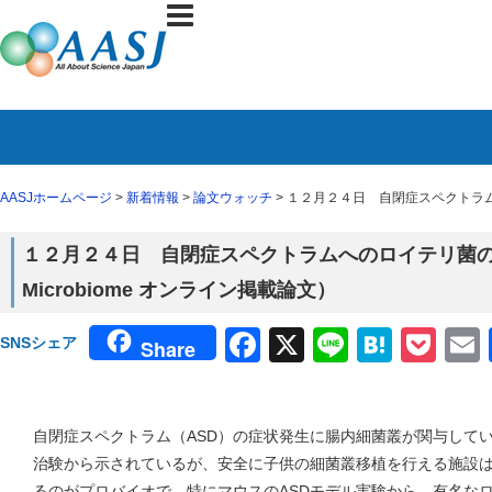
AASJホームページ
>
新着情報
>
論文ウォッチ
> １２月２４日 自閉症スペクトラムへの
１２月２４日 自閉症スペクトラムへのロイテリ菌の効果（
Microbiome オンライン掲載論文）
Facebook
X
Line
Haten
Poc
SNSシェア
Share
自閉症スペクトラム（ASD）の症状発生に腸内細菌叢が関与して
治験から示されているが、安全に子供の細菌叢移植を行える施設
るのがプロバイオで、特にマウスのASDモデル実験から、有名なロ