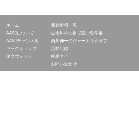
ホーム
新着情報一覧
AASJについて
生命科学の目で読む哲学書
AASJチャンネル
西川伸一のジャーナルクラブ
ワークショップ
活動記録
論文ウォッチ
疾患ナビ
お問い合わせ