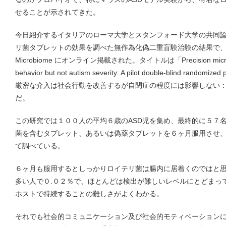
せることが示されてきた。
今日紹介するイタリアのローマ大学とスタンフォード大学の共同論
リ菌タブレットの効果を調べた無作為化偽二重盲験治験の結果で、１２月１
Microbiome にオンライン掲載された。タイトルは「Precision microbial in
behavior but not autism severity: A pilot double-blind randomi
厳密な介入は社会行動を改善するが自閉症の程度には影響しない
だ。
この研究では１００人の平均６歳のASD児を集め、最終的に５７
菌を含むタブレット、あるいは偽薬タブレットを６ヶ月服用させ、
て調べている。
６ヶ月も服用するとしっかりロイテリ菌は腸内に居着くのではと
多い人で０.０２％で、ほとんどは検出が難しいレベルにとどまっ
ホストで持続することの難しさがよくわかる。
それでも社会的コミュニケーション及び社会的モティベーション