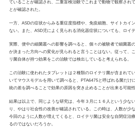
ていることが確認され、二重盲検治験でこれまで動物で観察され
とが確認された。
一方、ASDの症状からみる重症度指標や、免疫細胞、サイトカイ
ない。また、ASD児によく見られる消化器症状についても、ロイ
実際、便中の細菌叢への影響を調べると、個々の被験者で細菌叢
か決まった方向への変化が見られると言うことはない。従って、
リ菌自体が持つ効果をこの治験では検出していると考えられる。
この治験に使われたタブレットは２種類のロイテリ菌が含まれて
いてマウスモデルを用いて調べると、PTA6475と呼ばれる菌だ
統の差を調べることで効果の原因を突き止めることが出来る可能
結果は以上で、同じような研究は、今年３月に１６人という少な
り、やはり社会性の改善が確認されている。この時は、人数が少
今回のように人数が増えてくると、ロイテリ菌は安全な自閉症治
るのではないだろうか。