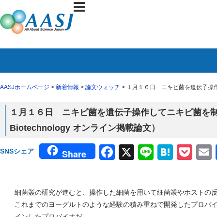
AASJホームページ
>
新着情報
>
論文ウォッチ
> １月１６日 ニキビ菌を遺伝子操作して
１月１６日 ニキビ菌を遺伝子操作してニキビ菌を制する
Biotechnology オンライン掲載論文）
Facebook
X
Line
Haten
Poc
SNSシェア
Share
細菌叢の研究が進むと、操作した細菌を用いて細菌叢やホストの
これまでのヨーグルトのような経験の積み重ねで開発したプロバ
インしたプロバイオだ。