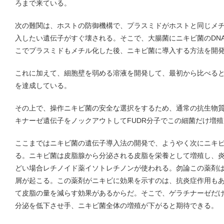
ろまで来ている。
次の難関は、ホストの防御機構で、プラスミドがホストと同じメ
入したい遺伝子がすぐ壊される。そこで、大腸菌にニキビ菌のDN
こでプラスミドもメチル化した後、ニキビ菌に導入する方法を開
これに加えて、細胞壁を弱める溶液を開発して、最初から比べる
を達成している。
その上で、操作ニキビ菌の安全な選択をするため、通常の抗生物
キナーゼ遺伝子をノックアウトしてFUDR分子でこの細菌だけ増
ここまではニキビ菌の遺伝子導入法の開発で、ようやく次にニキ
る。ニキビ菌は皮脂腺から分泌される皮脂を栄養として増殖し、
どい場合レチノイド薬イソトレチノンが使われる。勿論この薬剤
屑が起こる。この薬剤がニキビに効果を示すのは、抗炎症作用も
て皮脂の量を減らす効果があるからだ。そこで、ゲラチナーゼだ
分泌を低下させ手、ニキビ菌全体の増殖が下がると期待できる。