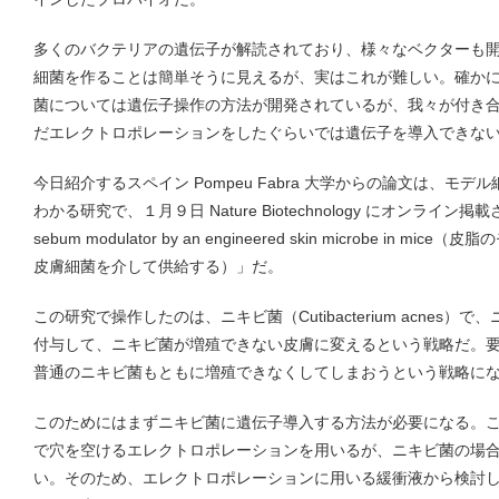
多くのバクテリアの遺伝子が解読されており、様々なベクターも
細菌を作ることは簡単そうに見えるが、実はこれが難しい。確か
菌については遺伝子操作の方法が開発されているが、我々が付き
だエレクトロポレーションをしたぐらいでは遺伝子を導入できな
今日紹介するスペイン Pompeu Fabra 大学からの論文は、モ
わかる研究で、１月９日 Nature Biotechnology にオンライン掲載さ
sebum modulator by an engineered skin microbe i
皮膚細菌を介して供給する）」だ。
この研究で操作したのは、ニキビ菌（Cutibacterium acnes
付与して、ニキビ菌が増殖できない皮膚に変えるという戦略だ。
普通のニキビ菌もともに増殖できなくしてしまおうという戦略に
このためにはまずニキビ菌に遺伝子導入する方法が必要になる。
で穴を空けるエレクトロポレーションを用いるが、ニキビ菌の場
い。そのため、エレクトロポレーションに用いる緩衝液から検討