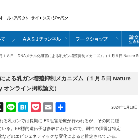
月１８日 DNAメチル化阻害による乳ガン増殖抑制メカニズム（１月５日 Nature Structura
による乳ガン増殖抑制メカニズム（１月５日 Nature
Biology オンライン掲載論文）
acebook
X
Line
Hatena
Pocket
Email
共
2024年1月18日
有
れる乳ガンでは長期に ER阻害治療が行われるが、その間に腫
ている。ER標的遺伝子は多岐にわたるので、耐性の獲得は特定
ル化などのエピジェネティックな変化によると推定されている。