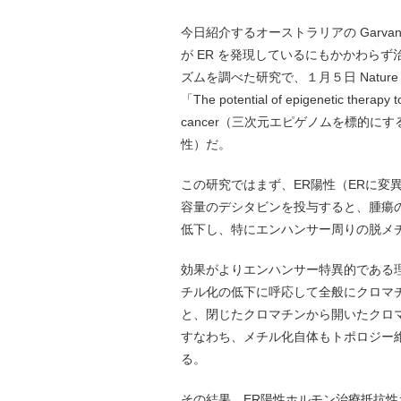
今日紹介するオーストラリアの Garv
が ER を発現しているにもかかわら
ズムを調べた研究で、１月５日 Nature Stru
「The potential of epigenetic therapy t
cancer（三次元エピゲノムを標的
性）だ。
この研究ではまず、ER陽性（ERに変
容量のデシタビンを投与すると、腫瘍
低下し、特にエンハンサー周りの脱メ
効果がよりエンハンサー特異的である
チル化の低下に呼応して全般にクロマ
と、閉じたクロマチンから開いたクロ
すなわち、メチル化自体もトポロジー
る。
その結果、ER陽性ホルモン治療抵抗