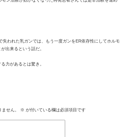
ルモン治療が効かなくなった再発患者さんでは是非治験を進め
で失われた乳ガンでは、もう一度ガンをER依存性にしてホルモ
とが出来るという話だ。
する力があるとは驚き。
りません。
※
が付いている欄は必須項目です