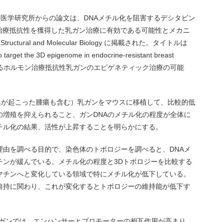
an医学研究所からの論文は、DNAメチル化を阻害するデシタビン
ず治療抵抗性を獲得した乳ガン治療に有効である可能性とメカニ
ctural and Molecular Biology に掲載された。タイトルは
o target the 3D epigenome in endocrine-resistant breast
にするホルモン治療抵抗性乳ガンのエピゲネティック治療の可能
異が起こった腫瘍も含む）乳ガンをマウスに移植して、比較的低
の増殖を抑えられること、ガンDNAのメチル化の程度が全体に
チル化の結果、活性が上昇することを明らかにする。
理由を調べる目的で、染色体のトポロジーを調べると、DNAメ
チンが緩んでいる。メチル化の程度と3Dトポロジーを比較する
マチンへと変化している領域で特にメチル化が低下している。
維持に関わり、これが変化するとトポロジーの維持能が低下す
性ガンでは、エンハンサーとプロモーターの相互作用が高まり、