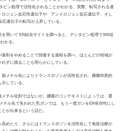
シタビン処理で活性化されることがわかる。実際、転写される遺
トロジェン反応性遺伝子や、アンドロジェン反応遺伝子、そし
c反応遺伝子の転写が上昇している。
を用いて ER結合サイトを調べると、デシタビン処理で300近
がわかる。
が薬剤をやめることで回復する過程を調べ、ほとんどの領域が
されずに残ることも明らかにしている。
、脱メチル化によりトランスポゾンが活性化され、腫瘍特異的
も示している。
脱メチル化剤ではないが、腫瘍のコンテキストによっては、選
メチル化で失われた乳ガンでは、もう一度ガンをER依存性にし
ことが出来るという話だ。
を高めたり、さらにはトランスポゾンを活性化して免疫治療が