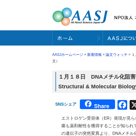
AASJホームページ
>
新着情報
>
論文ウォッチ
> １
文）
１月１８日 DNAメチル化阻害
Structural & Molecular 
F
SNSシェア
Share
エストロゲン受容体（ER）発現が見ら
瘍も薬剤耐性を獲得することが知られ
の遺伝子の突然変異より、DNAメチ