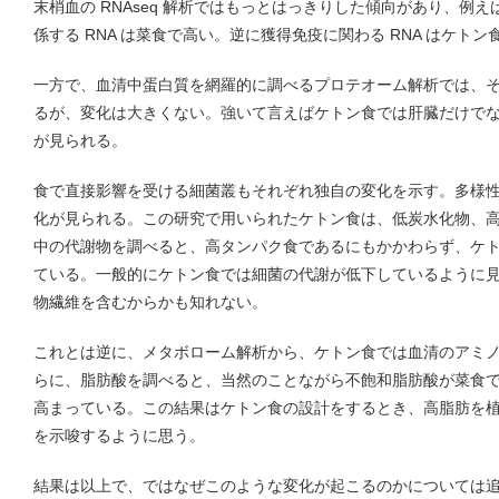
末梢血の RNAseq 解析ではもっとはっきりした傾向があり、例
係する RNA は菜食で高い。逆に獲得免疫に関わる RNA はケト
一方で、血清中蛋白質を網羅的に調べるプロテオーム解析では、
るが、変化は大きくない。強いて言えばケトン食では肝臓だけで
が見られる。
食で直接影響を受ける細菌叢もそれぞれ独自の変化を示す。多様
化が見られる。この研究で用いられたケトン食は、低炭水化物、
中の代謝物を調べると、高タンパク食であるにもかかわらず、ケ
ている。一般的にケトン食では細菌の代謝が低下しているように
物繊維を含むからかも知れない。
これとは逆に、メタボローム解析から、ケトン食では血清のアミ
らに、脂肪酸を調べると、当然のことながら不飽和脂肪酸が菜食
高まっている。この結果はケトン食の設計をするとき、高脂肪を
を示唆するように思う。
結果は以上で、ではなぜこのような変化が起こるのかについては