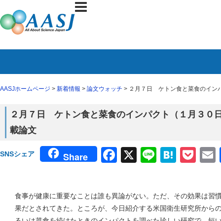
AASJホームページ
>
新着情報
>
論文ウォッチ
> ２月７日 ケトン食と菜食のインパクト
２月７日 ケトン食と菜食のインパクト（１月３０日 Natu
載論文
Facebook
X
Line
Haten
Poc
SNSシェア
Share
食事が健康に重要なことは誰も異論がない。ただ、その効果は習
果だとされてきた。ところが、今日紹介する米国衛生研究所から
るいは菜食を続けたときのインパクトを調べた珍しい研究で、短