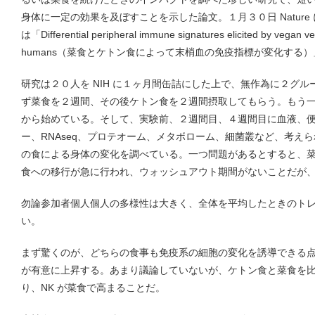
身体に一定の効果を及ぼすことを示した論文。１月３０日 Natur
は「Differential peripheral immune signatures elicited by vegan ver
humans（菜食とケトン食によって末梢血の免疫指標が変化する）
研究は２０人を NIH に１ヶ月間缶詰にした上で、無作為に２グ
ず菜食を２週間、その後ケトン食を２週間摂取してもらう。もう
から始めている。そして、実験前、２週間目、４週間目に血液、便
ー、RNAseq、プロテオーム、メタボローム、細菌叢など、考え
の食による身体の変化を調べている。一つ問題があるとすると、
食への移行が急に行われ、ウォッシュアウト期間がないことだが
勿論参加者個人個人の多様性は大きく、全体を平均したときのト
い。
まず驚くのが、どちらの食事も免疫系の細胞の変化を誘導できる点で
が有意に上昇する。あまり議論していないが、ケトン食と菜食を比べ
り、NK が菜食で高まることだ。