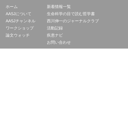
ホーム
新着情報一覧
AASJについて
生命科学の目で読む哲学書
AASJチャンネル
西川伸一のジャーナルクラブ
ワークショップ
活動記録
論文ウォッチ
疾患ナビ
お問い合わせ