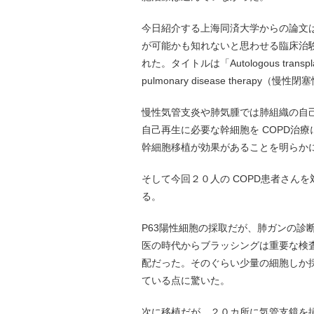
今日紹介する上海同済大学からの論文は
が可能かも知れないと思わせる臨床治験研究で、２月
れた。タイトルは「Autologous transplantation
pulmonary disease therap
慢性気管支炎や肺気腫では肺組織の自
自己再生に必要な幹細胞を COPD治療
幹細胞移植が効果があることを明らか
そして今回２０人の COPD患者さんを
る。
P63陽性細胞の採取だが、肺ガンの診
医の時代からブラッシングは重要な検
配だった。そのぐらい少量の細胞しか
ている点に驚いた。
次に移植だが、２０カ所に気管支鏡を挿