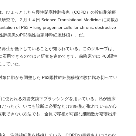
、ひょっとしたら慢性閉塞性肺疾患（COPD）の幹細胞治療
１４日 Science Translational Medicine に掲載さ
 of P63 + lung progenitor cells for chronic obstructive
y（慢性閉塞性肺疾患のP63陽性自家肺幹細胞移植）」だ。
己再生が低下していることが知られている。このグループは、
に応用できるのではと研究を進めてきて、前臨床では P63陽性
にしていた。
対象に肺から調整した P63陽性幹細胞移植治験に踏み切ってい
断に使われる気管支鏡下ブラッシングを用いている。私が臨床
査だったが、いつも診断に必要なだけの細胞が取れているか心
採取できない方法でも、全員で移植が可能な細胞数が培養出来
入、洗浄後細胞を移植している。COPDの患者さんにはかな