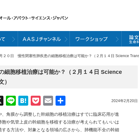
月２０日 慢性閉塞性肺疾患の細胞移植治療は可能か？（２月１４日 Science Translatio
細胞移植治療は可能か？（２月１４日 Science
載論文）
acebook
X
Line
Hatena
Pocket
Email
共
2024年2月20日
有
や、角膜から調整した幹細胞の移植治療はすでに臨床応用が進
肺胞や気管上皮の幹細胞を移植する治療が考えられてもいいは
植する方法や、対象となる領域の広さから、肺機能不全の幹細