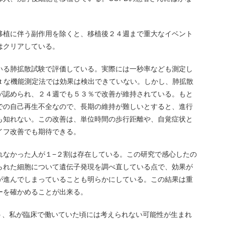
移植に伴う副作用を除くと、移植後２４週まで重大なイベント
はクリアしている。
いる肺拡散試験で評価している。実際には一秒率なども測定し
endent な機能測定法では効果は検出できていない。しかし、肺拡散
が認められ、２４週でも５３％で改善が維持されている。もと
での自己再生不全なので、長期の維持が難しいとすると、進行
も知れない。この改善は、単位時間の歩行距離や、自覚症状と
イフ改善でも期待できる。
れなかった人が１−２割は存在している。この研究で感心したの
られた細胞について遺伝子発現を調べ直している点で、効果が
が進んでしまっていることも明らかにしている。この結果は重
ーを確かめることが出来る。
う、私が臨床で働いていた頃には考えられない可能性が生まれ