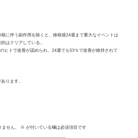
植に伴う副作用を除くと、移植後24週まで重大なイベントは
目的はクリアしている。
割のヒトで改善が認められ、24週でも53％で改善が維持されて
があります。
りません。
※
が付いている欄は必須項目です