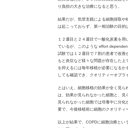
り負担の大きな治療になると思う。
結果だが、気管支鏡による細胞採取や
は起こっておらず、第一相治験の目的
１２週目と２４週目で一酸化炭素を用
ているが、このような effort dep
試験では１２週目で７割の患者で改善
もと炎症など様々な問題が存在した上
を抑えるには毎年移植が必要になるか
しても確認でき、クオリティーオブラ
とはいえ、細胞移植の効果が全く見ら
は、効果が見られなかった細胞と、見
見られなかった細胞では培養中に分化
要で、今後移植前に細胞のクオリティ
以上が結果で、COPDに細胞治療とい