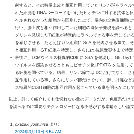
射すると、その時腸上皮と相互作用していたリンパ球をラベル
れた細胞を DNAバーコードをつけたビオチンに対する抗体と
ベルされなかった細胞から区別した上で、腸内の全免疫細胞について single
行い、腸上皮と相互作用していた細胞の遺伝子発現を調べると、E
グリンを発現したT細胞が特異的にラベルできる事を示してい
を感じさせる。たとえばガン組織に SrtA を発現させる事で
と相互作用するT 細胞を特定し、さらには 抗原受容体まで特
最後に、LCMウイルス特異的CD8 に SrtA を発現し、G5-Th
ウイルスを感染させるとともにビオチン化LPTXTG を注射し
る細胞を調べている。結果、リンパ節では DC だけでなく、
互作用している事、さらにリンパ節だけでなく、肺、肝臓など
ス特異的CD8T細胞の相互作用が起こっている事を明らかにし
以上、詳しく紹介しても仕切れない量のデータだが、免疫系だけ
を調べるのに重要なテクノロジーになる予感がする素晴らしい論
okazaki yoshihisa
より:
2024年3月10日 6:54 AM