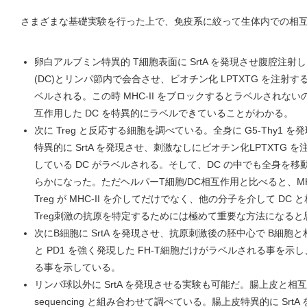
さまざまな基礎実験を行った上で、免疫系に絞って生体内での相
卵白アルブミン特異的 T細胞表面に SrtA を発現させ腹腔注射
(DC)とリンパ節内で会合させ、ビオチン化 LPTXTG を注射す
ベルされる。この時 MHC-II をブロックするとラベルされない
互作用した DC を特異的にラベルできていることがわかる。
次に Treg と反応する細胞を調べている。全身に G5-Thy1 を発現す
特異的に SrtA を発現させ、刺激なしにビオチン化LPTXTG を
している DC がラベルされる。そして、DC の中でも全身を移
らかになった。ただヘルパーT細胞/DC相互作用と比べると、MH
Treg が MHC-II を介してだけでなく、他の分子を介して D
Treg刺激の抗原を特定するためには極めて重要な方法になると
次にB細胞に SrtA を発現させ、抗原刺激後の胚中心で B細胞と
と PD1 を強く発現した FH-T細胞だけがラベルされる事を示
る事を示している。
リンパ球以外に SrtA を発現させる実験も可能だ。腸上皮と相互作用す
sequencing と組み合わせて調べている。腸上皮特異的に SrtA