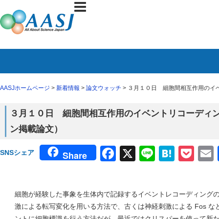
AASJホームページ
>
新着情報
>
論文ウォッチ
> ３月１０日 細胞間相互作用のイベ
３月１０日 細胞間相互作用のイベントリコーディング（
ン掲載論文）
Facebook
X
Line
Haten
Poc
SNSシェア
Share
細胞が経験した事象を生体内で記録するイベントレコーディング
激による転写変化を用いる方法で、古くは神経刺激による Fos 
ントに細胞標識を行う方法だが、最近ではクリスパーを使って新