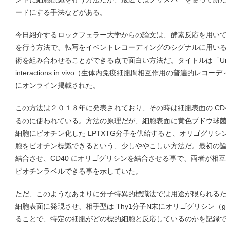
ードにする手法などがある。
今日紹介するロックフェラー大学からの論文は、酵素反応を用い
を行う方法で、転写をイベントレコーディングのシグナルに用い
術を組み合わせることができる点で面白い方法だ。タイトルは「Universal rec
interactions in vivo（生体内免疫細胞間相互作用の普遍的レコー
にオンライン掲載された。
この方法は２０１８年に発表されており、その時は細胞表面の CD40L
るのに使われている。方法の原理だが、細胞表面に黄色ブドウ球菌由来の
細胞にビオチン化した LPTXTG分子を供給すると、オリゴグリ
胞をビオチン標識できるという、少しややこしい方法だ。最初の論文では CD4
結合させ、CD40 にオリゴグリシンを結合させる事で、両者が相互
ビオチンラベルできる事を示していた。
ただ、このようなあまりに分子特異的標識法では用途が限られるため、
細胞表面に発現させ、相手型は Thy1分子N末にオリゴグリシン（g
ることで、特定の細胞がどの標的細胞と反応しているのかを記録