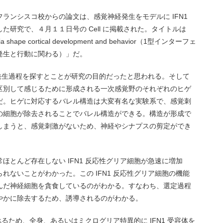
ランシスコ校からの論文は、感覚神経発生をモデルに IFN1
研究で、４月１１日号の Cell に掲載された。タイトルは
roglia shape cortical development and behavior（1型インターフェ
発生と行動に関わる）」だ。
正常発生過程を探すとことが研究の目的だったと思われる。そして
区別して感じるために形成される一次感覚野のそれぞれのヒゲ
だ。ヒゲに対応するバレル構造は大変有名な実験系で、感覚刺
の細胞が除去されることでバレル構造ができる。構造が形成で
しまうと、感覚刺激がないため、神経やシナプスの剪定ができ
ほとんど存在しない IFN1 反応性グリア細胞が急速に増加
れないことがわかった。この IFN1 反応性グリア細胞の機能
んだ神経細胞を貪食しているのがわかる。すなわち、選定過程
やかに除去するため、誘導されるのがわかる。
べるため、全身、あるいはミクログリア特異的に IFN1 受容体を