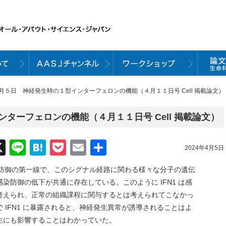
４月５日 神経発生時の１型インターフェロンの機能（４月１１日号 Cell 掲載論文）
ターフェロンの機能（４月１１日号 Cell 掲載論文）
acebook
X
Line
Hatena
Pocket
Email
共
2024年4月5日
有
染防御の第一線で、このシグナル経路に関わる様々な分子の遺伝
染防御の低下が共通に存在している。このように IFN1 は感
考えられ、正常の組織課程に関与するとは考えられてこなかっ
 IFN1 に暴露されると、神経発生異常が誘導されることはよ
生にも影響することはわかっていた。