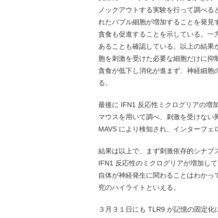
ノックアウトする実験を行って調べる
れたバブル細胞が増加することを発見す
貪食も促進することを示している。一
あることも確認している。以上の結果か
胞を刺激を受けた必要な細胞だけに抑
貪食が低下し消化が進まず、神経細胞
る。
最後に IFN1 反応性ミクログリア
マウスを用いて調べ、刺激を受けない興
MAVS により検知され、インターフ
結果は以上で、まず刺激依存的シナプ
IFN1 反応性のミクログリアが増加し
自体が神経発生に関わることはわかっ
究のハイライトといえる。
３月３１日にも TLR9 が記憶の固