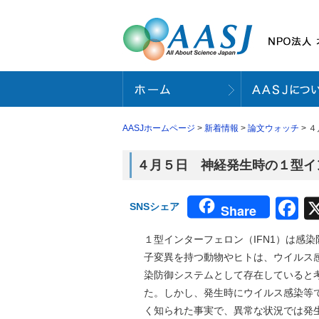
AASJホームページ
>
新着情報
>
論文ウォッチ
> 
４月５日 神経発生時の１型イン
F
SNSシェア
Share
１型インターフェロン（IFN1）は感
子変異を持つ動物やヒトは、ウイルス感
染防御システムとして存在していると
た。しかし、発生時にウイルス感染等で
く知られた事実で、異常な状況では発