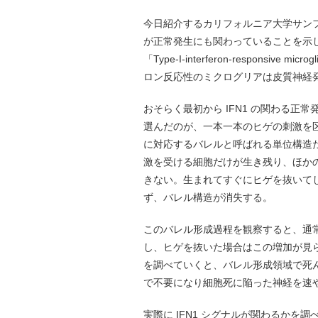
今日紹介するカリフォルニア大学サンフ
が正常発生にも関わっていることを示した
「Type-I-interferon-responsive mic
ロン反応性のミクログリアは皮質神経
おそらく最初から IFN1 の関わる
選んだのが、一本一本のヒゲの刺激を
に対応するバレルと呼ばれる単位構造
激を受ける細胞だけが生き残り、ほか
きない。生まれてすぐにヒゲを抜いて
ず、バレル構造が消失する。
このバレル形成過程を観察すると、通常
し、ヒゲを抜いた場合はこの増加が見ら
を調べていくと、バレル形成領域で死
で不要になり細胞死に陥った神経を速
実際に IFN1 シグナルが関わるかを調