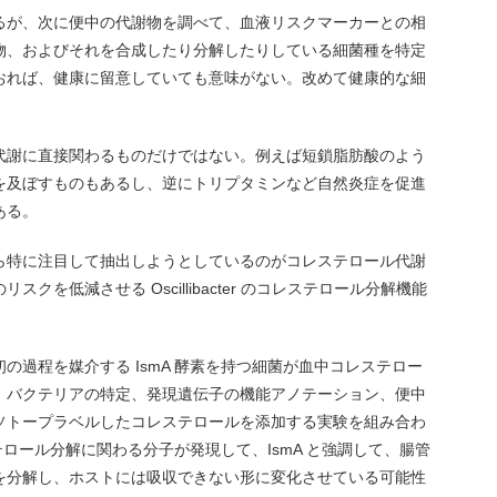
るが、次に便中の代謝物を調べて、血液リスクマーカーとの相
物、およびそれを合成したり分解したりしている細菌種を特定
おれば、健康に留意していても意味がない。改めて健康的な細
。
代謝に直接関わるものだけではない。例えば短鎖脂肪酸のよう
を及ぼすものもあるし、逆にトリプタミンなど自然炎症を促進
ある。
ら特に注目して抽出しようとしているのがコレステロール代謝
を低減させる Oscillibacter のコレステロール分解機能
の過程を媒介する IsmA 酵素を持つ細菌が血中コレステロー
、バクテリアの特定、発現遺伝子の機能アノテーション、便中
ソトープラベルしたコレステロールを添加する実験を組み合わ
なコレステロール分解に関わる分子が発現して、IsmA と強調して、腸管
を分解し、ホストには吸収できない形に変化させている可能性