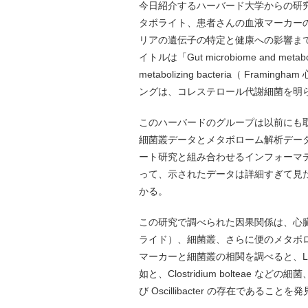
今日紹介するハーバード大学からの研
タボライト、患者さんの血液マーカー
リアの遺伝子の特定と健康への影響まで調
イトルは「Gut microbiome and metabolome
metabolizing bacteria（ F
ングは、コレステロール代謝細菌を明
このハーバードのグループは以前にも
細菌叢データとメタボローム解析デー
ート研究と組み合わせるインフォーマ
って、示されたデータは詳細すぎて見
かる。
この研究で調べられた因果関係は、心臓
ライド）、細菌叢、さらに便のメタボ
マーカーと細菌叢の相関を調べると、LD
如と、Clostridium bolteae な
び Oscillibacter の存在であることを