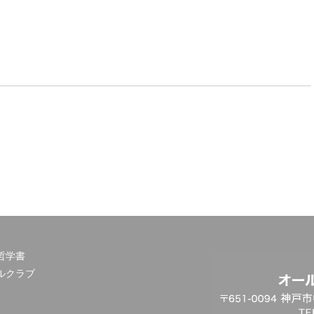
哲学書
ルクラブ