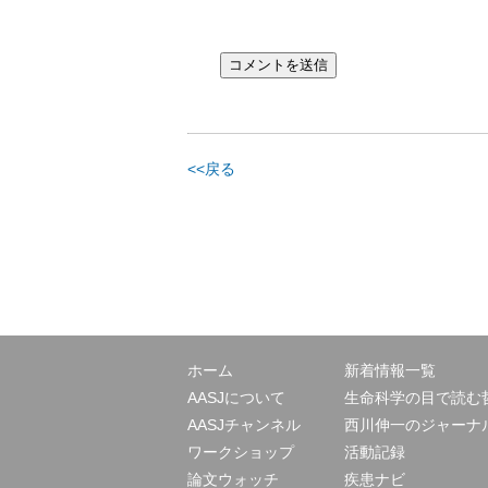
<<戻る
ホーム
新着情報一覧
AASJについて
生命科学の目で読む
AASJチャンネル
西川伸一のジャーナ
ワークショップ
活動記録
論文ウォッチ
疾患ナビ