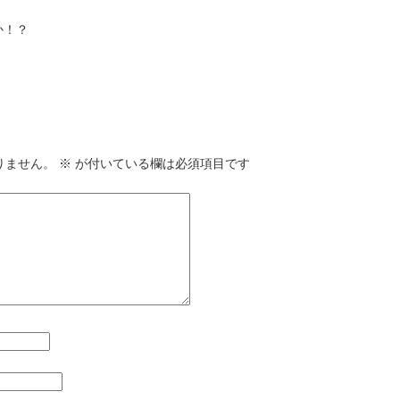
か！？
りません。
※
が付いている欄は必須項目です