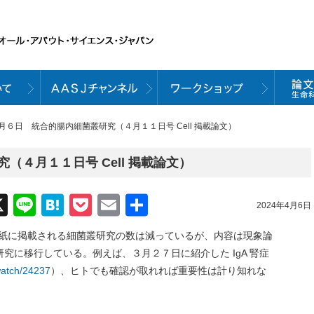
４月６日 統合的腸内細菌叢研究（４月１１日号 Cell 掲載論文）
（４月１１日号 Cell 掲載論文）
acebook
X
Line
Hatena
Pocket
Email
共
2024年4月6日
有
の一般紙に掲載される細菌叢研究の数は減っているが、内容は現象論
究に移行している。例えば、３月２７日に紹介した IgA 腎症
/watch/24237
）、ヒトでも確認が取れれば重要性は計り知れな