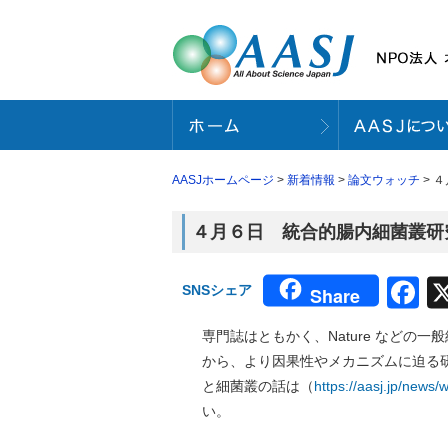
AASJホームページ
>
新着情報
>
論文ウォッチ
> 
４月６日 統合的腸内細菌叢研究
F
SNSシェア
Share
専門誌はともかく、Nature など
から、より因果性やメカニズムに迫る研
と細菌叢の話は（
https://aasj.jp/news
い。