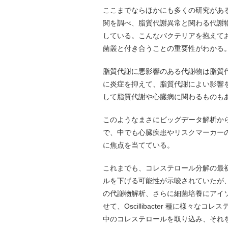
ここまでならほかにも多くの研究があ
関を調べ、脂質代謝異常と関わる代謝
している。こんなバクテリアを抱えて
菌叢と付き合うことの重要性がわかる
脂質代謝に悪影響のある代謝物は脂質
に炎症を抑えて、脂質代謝によい影響
して脂質代謝や心臓病に関わるものも
このようなまさにビッグデータ解析か
で、中でも心臓疾患やリスクマーカーのリスク
に焦点を当てている。
これまでも、コレステロール分解の最初
ルを下げる可能性が示唆されていたが
の代謝物解析、さらに細菌培養にアイ
せて、Oscillibacter 種に様々
中のコレステロールを取り込み、それ