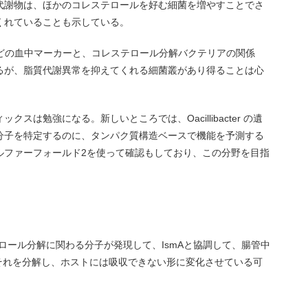
代謝物は、ほかのコレステロールを好む細菌を増やすことでさ
くれていることも示している。
 などの血中マーカーと、コレステロール分解バクテリアの関係
るが、脂質代謝異常を抑えてくれる細菌叢があり得ることは心
スは勉強になる。新しいところでは、Oacillibacter の遺
分子を特定するのに、タンパク質構造ベースで機能を予測する
ルファーフォールド2を使って確認もしており、この分野を目指
なコレステロール分解に関わる分子が発現して、IsmAと協調して、腸管中
それを分解し、ホストには吸収できない形に変化させている可