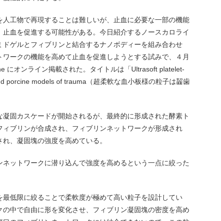
を人工物で再現することは難しいが、止血に必要な一部の機能
、止血を促進する可能性がある。今日紹介するノースカロライ
ミドゲルとフィブリンと結合するナノボディーを組み合わせ
トワークの機能を高めて止血を促進しようとする試みで、４月
edicine にオンライン掲載された。タイトルは「Ultrasoft platelet-
 rodent and porcine models of trauma（超柔軟な血小板様の粒子は齧歯
な凝固カスケードが開始されるが、最終的に形成された酵素ト
フィブリンが合成され、フィブリンネットワークが形成され
され、凝固塊の強度を高めている。
ンネットワークに潜り込んで強度を高めるという一点に絞った
を最低限に絞ることで柔軟度が極めて高い粒子を設計してい
クの中で自由に形を変化させ、フィブリン凝固塊の密度を高め