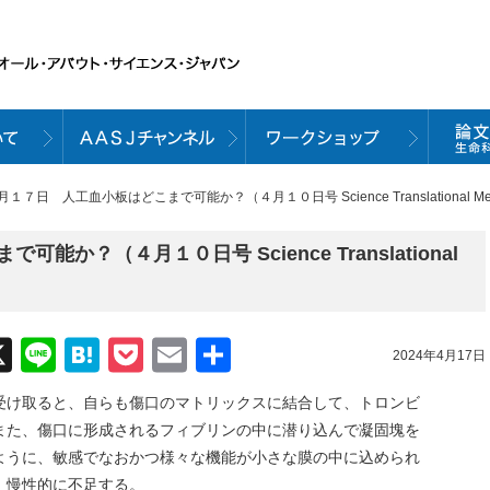
月１７日 人工血小板はどこまで可能か？（４月１０日号 Science Translational Me
か？（４月１０日号 Science Translational
acebook
X
Line
Hatena
Pocket
Email
共
2024年4月17日
有
受け取ると、自らも傷口のマトリックスに結合して、トロンビ
また、傷口に形成されるフィブリンの中に潜り込んで凝固塊を
ように、敏感でなおかつ様々な機能が小さな膜の中に込められ
、慢性的に不足する。