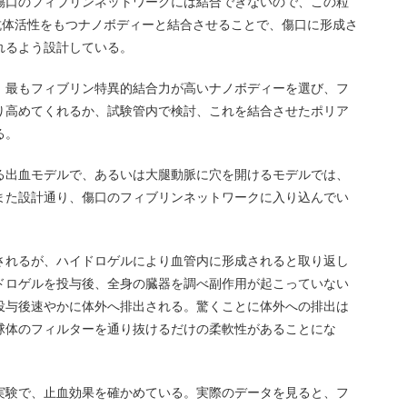
傷口のフィブリンネットワークには結合できないので、この粒
抗体活性をもつナノボディーと結合させることで、傷口に形成さ
れるよう設計している。
、最もフィブリン特異的結合力が高いナノボディーを選び、フ
り高めてくれるか、試験管内で検討、これを結合させたポリア
る。
る出血モデルで、あるいは大腿動脈に穴を開けるモデルでは、
また設計通り、傷口のフィブリンネットワークに入り込んでい
されるが、ハイドロゲルにより血管内に形成されると取り返し
ドロゲルを投与後、全身の臓器を調べ副作用が起こっていない
投与後速やかに体外へ排出される。驚くことに体外への排出は
球体のフィルターを通り抜けるだけの柔軟性があることにな
実験で、止血効果を確かめている。実際のデータを見ると、フ