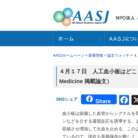
AASJホームページ
>
新着情報
>
論文ウォッチ
> ４
４月１７日 人工血小板はどこまで可能
Medicine 掲載論文）
F
SNSシェア
Share
血小板は損傷した血管からシグナルを
ンなどを介する凝固反応を誘導する。
収縮させ増強して出血を止める。この
ているので、現在も長期保存が難しく