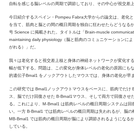
自転を感じる脳レベルの周期で調節しており、その中心が視交差
今日紹介するスペイン・Pompeu Fabra大学からの論文は、老
を当て、筋肉と脳との間の概日周期を独自に狂わせたらどうなる
号 Science に掲載された。タイトルは「Brain-muscle communication p
maintaining daily physiology（脳と筋肉のコミュニケ
がれる）」だ。
我々は老化すると視交差上核と身体の神経ネットワークが変化す
幅が低下する。問題は、この変化が身体レベルの老化の原因にも
的遺伝子Bmal1 をノックアウトしたマウスでは、身体の老化が
この研究では Bmal1ノックアウトマウスをベースに、筋肉でだけ Bma
ス、脳でだけ回復させた B-Bmal1マウス、そして両方で回復させた 
る。これにより、M-Bmal1 は筋肉レベルの概日周期システムは
い。一方 B-Bmal1 では筋肉レベルの概日周期は失われるが、
MB-Bmal1 では筋肉の概日周期が脳により調節されるようにな
している。