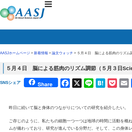
AASJホームページ
>
新着情報
>
論文ウォッチ
> ５月４日 脳による筋肉のリズム調節
５月４日 脳による筋肉のリズム調節（５月３日Scie
Facebook
X
Line
Haten
Poc
SNSシェア
Share
昨日に続いて脳と身体のつながりについての研究を紹介したい。
ご存じのように、私たちの細胞一つ一つは地球の時間に活動を概
ムが備わっており、研究が進んでいる分野だ。そして、この身体