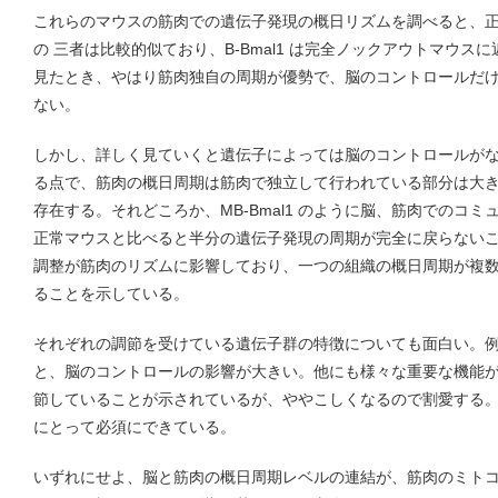
これらのマウスの筋肉での遺伝子発現の概日リズムを調べると、正常と M
の 三者は比較的似ており、B-Bmal1 は完全ノックアウトマウ
見たとき、やはり筋肉独自の周期が優勢で、脳のコントロールだ
ない。
しかし、詳しく見ていくと遺伝子によっては脳のコントロールが
る点で、筋肉の概日周期は筋肉で独立して行われている部分は大
存在する。それどころか、MB-Bmal1 のように脳、筋肉でのコ
正常マウスと比べると半分の遺伝子発現の周期が完全に戻らない
調整が筋肉のリズムに影響しており、一つの組織の概日周期が複
ることを示している。
それぞれの調節を受けている遺伝子群の特徴についても面白い。
と、脳のコントロールの影響が大きい。他にも様々な重要な機能
節していることが示されているが、ややこしくなるので割愛する
にとって必須にできている。
いずれにせよ、脳と筋肉の概日周期レベルの連結が、筋肉のミト