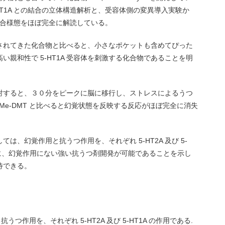
と 5-HT1A との結合の立体構造解析と、受容体側の変異導入実験か
体との結合様態をほぼ完全に解読している。
的とされてきた化合物と比べると、小さなポケットも含めてぴった
親和性で 5-HT1A 受容体を刺激する化合物であることを明
射すると、３０分をピークに脳に移行し、ストレスによるうつ
Me-DMT と比べると幻覚状態を反映する反応がほぼ完全に消失
は、幻覚作用と抗うつ作用を、それぞれ 5-HT2A 及び 5-
もに、幻覚作用にない強い抗うつ剤開発が可能であることを示し
待できる。
つ作用を、それぞれ 5-HT2A 及び 5-HT1A の作用である.