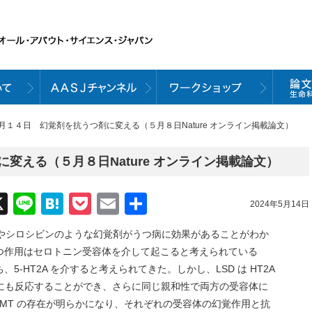
５月１４日 幻覚剤を抗うつ剤に変える（５月８日Nature オンライン掲載論文）
変える（５月８日Nature オンライン掲載論文）
acebook
X
Line
Hatena
Pocket
Email
共
2024年5月14日
有
D やシロシビンのような幻覚剤がうつ病に効果があることがわか
つ作用はセロトニン受容体を介して起こると考えられている
-HT2A を介すると考えられてきた。しかし、LSD は HT2A
A にも反応することができ、さらに同じ親和性で両方の受容体に
-DMT の存在が明らかになり、それぞれの受容体の幻覚作用と抗