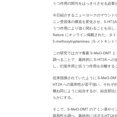
うつ作用の関与をはっきりさせる必要
今日紹介するニューヨークのマウントサイナ
ニン受容体の構造を変化させ、5-HT1A
うつ作用により強く関わることを示し
Nature にオンライン掲載された。タイトルは「Struc
5-methoxytryptamines（5
この研究ではガマ毒素 5-MeO-DM
調べることで、最終的に 5-HT2A へ
し、幻覚作用と抗うつ作用を分離する
従来指摘されていたように 5-MeO-D
HT2A への親和性が若干強い。それぞれ
概ね同じように結合するが、結合部位
らかにする。
そこで、5-MeO-DMT のアミン基
親和性を調べ、最終的にほぼ 5-HT1A 