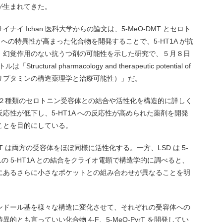
が生まれてきた。
イ Ichan 医科大学からの論文は、5-MeO-DMT とセロト
 への特異性が高まった化合物を開発することで、5-HT1A が抗
、幻覚作用のない抗うつ剤の可能性を示した研究で、５月８日
tural pharmacology and therapeutic potential of
-メトキシトリプタミンの構造薬理学と治療可能性）」だ。
T と２種類のセロトニン受容体との結合や活性化を構造的に詳しく
の反応性が低下し、5-HT1A への反応性が高められた薬剤を開発
ことを目的にしている。
MT は両方の受容体をほぼ同様に活性化する。一方、LSD は 5-
の 5-HT1A との結合をクライオ電顕で構造学的に調べると、
にあるさらに小さなポケットとの組み合わせが異なることを明
やインドール基を様々な構造に変化させて、それぞれの受容体への
特異的とも言っていい化合物 4-F、5-MeO-PyrT を開発してい