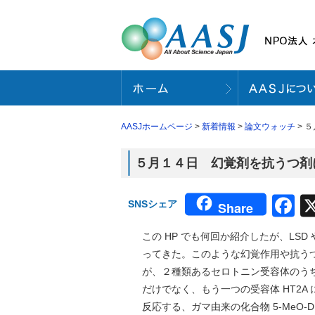
AASJホームページ
>
新着情報
>
論文ウォッチ
> 
５月１４日 幻覚剤を抗うつ剤に
F
SNSシェア
Share
この HP でも何回か紹介したが、LS
ってきた。このような幻覚作用や抗う
が、２種類あるセロトニン受容体のうち、5
だけでなく、もう一つの受容体 HT2
反応する、ガマ由来の化合物 5-MeO