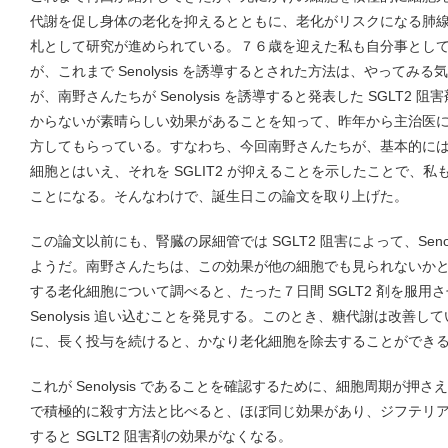
代謝を促し身体の老化を抑えるとともに、老化がリスクになる肺
札として研究が進められている。７６歳を迎えた私も自分事とし
が、これまで Senolysis を誘導するとされた方法は、やってみ
が、南野さんたちが Senolysis を誘導すると発表した SGLT2
からないが素晴らしい効果があることを知って、昨年から主治医
方してもらっている。すなわち、今回南野さんたちが、基本的に
細胞とはいえ、それを SGLIT2 が抑えることを示したことで、私も S
ことになる。そんなわけで、誕生日この論文を取り上げた。
この論文以前にも、腎臓の尿細管では SGLT2 阻害によって、Seno
ようだ。南野さんたちは、この効果が他の細胞でも見られないか
する老化細胞について調べると、たった７日間 SGLT2 剤を服用
Senolysis 追い込むことを発見する。このとき、糖代謝は改善
に、長く投与を続けると、かなり老化細胞を除去することができ
これが Senolysis であることを確認するために、細胞周期が
で積極的に殺す方法と比べると、ほぼ同じ効果があり、ジフテリアトキシ
すると SGLT2 阻害剤の効果がなくなる。