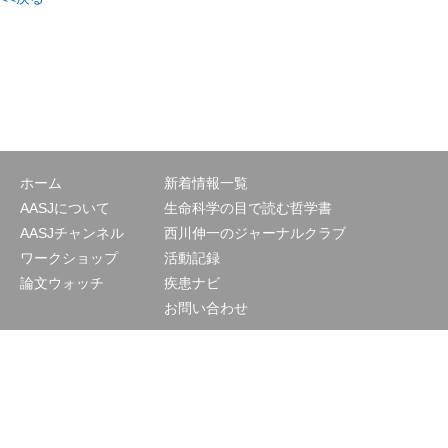
ホーム
新着情報一覧
AASJについて
生命科学の目で読む哲学書
AASJチャンネル
西川伸一のジャーナルクラブ
ワークショップ
活動記録
論文ウォッチ
疾患ナビ
お問い合わせ