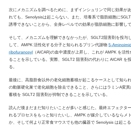
次にメカニズムを調べるために、まずインシュリンで同じ効果が
れても、Senolysisは起こらない。また、培養系で脂肪細胞にSGLT2
誘導できないことから、全身レベルでの効果が脂肪細胞に影響し
そして、メカニズムを理解できなかったが、SGLT2阻害剤を投与
して、AMPK 活性化する分子と知られるプリン代謝物
5-Aminoimid
ribofuranosyl
（AICAR)の血中濃度が上昇し、これが AMPK を活性化
ることを示している。実際、SGLT2 阻害剤の代わりに AICAR を投与し
る。
最後に、高脂肪食以外の老化細胞蓄積が起こるケースとして知られ
の動脈硬化巣で老化細胞を除去できること、さらにはラミンA変異
蓄積を SGLT2 阻害剤が抑制できることを示している。
読んだ後まだまだ知りたいことが多いと感じた。最終エフェクターが 
れるプロセスをもっと知りたいし、AMPK が媒介しているならメ
か、そして何より正常食マウスでも他の臓器で Senolysis は起