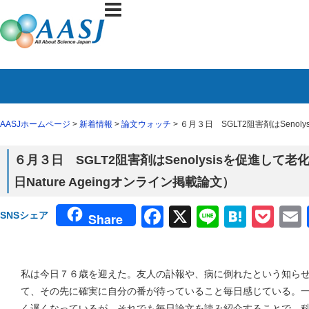
AASJホームページ
>
新着情報
>
論文ウォッチ
> ６月３日 SGLT2阻害剤はSeno
６月３日 SGLT2阻害剤はSenolysisを促進し
日Nature Ageingオンライン掲載論文）
Facebook
X
Line
Haten
Poc
SNSシェア
Share
私は今日７６歳を迎えた。友人の訃報や、病に倒れたという知ら
て、その先に確実に自分の番が待っていること毎日感じている。
く遅くなっているが、それでも毎日論文を読み紹介することで、