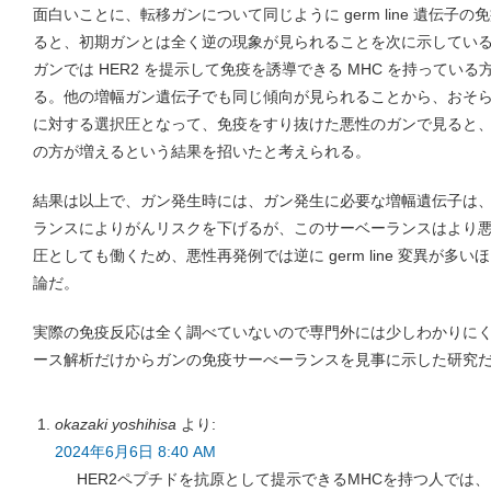
面白いことに、転移ガンについて同じように germ line 遺伝子
ると、初期ガンとは全く逆の現象が見られることを次に示している。
ガンでは HER2 を提示して免疫を誘導できる MHC を持っている
る。他の増幅ガン遺伝子でも同じ傾向が見られることから、おそ
に対する選択圧となって、免疫をすり抜けた悪性のガンで見ると
の方が増えるという結果を招いたと考えられる。
結果は以上で、ガン発生時には、ガン発生に必要な増幅遺伝子は
ランスによりがんリスクを下げるが、このサーベーランスはより
圧としても働くため、悪性再発例では逆に germ line 変異が多
論だ。
実際の免疫反応は全く調べていないので専門外には少しわかりに
ース解析だけからガンの免疫サーべーランスを見事に示した研究
okazaki yoshihisa
より:
2024年6月6日 8:40 AM
HER2ペプチドを抗原として提示できるMHCを持つ人では、