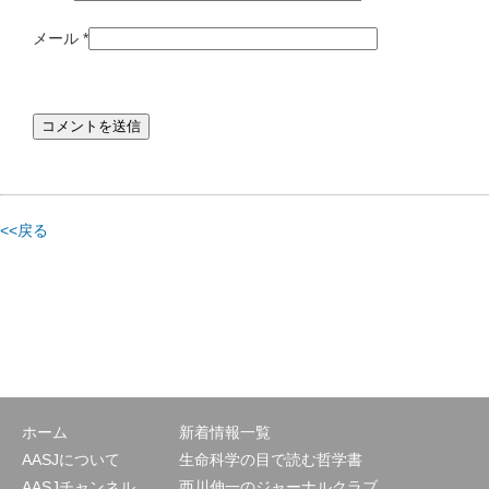
メール
*
<<戻る
ホーム
新着情報一覧
AASJについて
生命科学の目で読む哲学書
AASJチャンネル
西川伸一のジャーナルクラブ