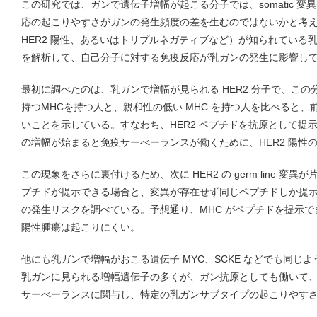
この研究では、ガンで遺伝子増幅が起こる分子では、somatic 
応の起こりやすさがガンの発生頻度の差を生むのではないかと考
HER2 陽性、あるいはトリプルネガティブなど）が知られている
を解析して、自己分子に対する免疫反応が乳ガンの発生に影響し
最初に調べたのは、乳ガンで増幅が見られる HER2 分子で、こ
持つMHCを持つ人と、親和性の低い MHC を持つ人を比べると、前
いことを示している。すなわち、HER2 ペプチドを抗原として提示で
の増幅が始まると免疫サーべーランスが働くために、HER2 陽性
この現象をさらに裏付けるため、次に HER2 の germ line 
プチドが提示できる場合と、変異が存在せず同じペプチドしか提示で
の発生リスクを調べている。予想通り、MHC がペプチドを提示でき
陽性腫瘍は起こりにくい。
他にも乳ガンで増幅がおこる遺伝子 MYC、SCKE などでも同じ
乳ガンに見られる増幅遺伝子の多くが、ガン抗原としても働いて
サーべーランスに関与し、特定の乳ガンサブタイプの起こりやす