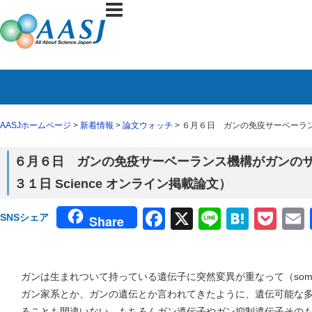
AASJホームページ
>
新着情報
>
論文ウォッチ
> ６月６日 ガンの免疫サーベーラン
６月６日 ガンの免疫サーベーランス機構がガンの
３１日 Science オンライン掲載論文）
Facebook
X
Line
Haten
Poc
SNSシェア
Share
ガンは生まれついて持っている遺伝子に突然変異が重なって（somatic
ガン家系とか、ガンの遺伝とか言われてきたように、遺伝可能な多様性（ger
ることも間違いない。もちろんガン遺伝子やガン抑制遺伝子その