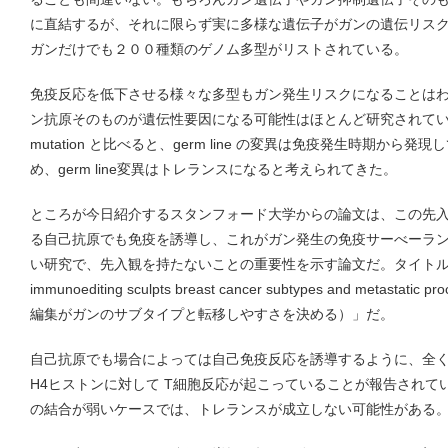
に直結するが、それに限らず実に多様な遺伝子がガンの遺伝リス
ガンだけでも２００種類のゲノム多型がリストされている。
免疫反応を低下させる様々な多型もガン発生リスクになることは
ン抗原そのものが遺伝性要因になる可能性はほとんど研究されていない
mutation と比べると、germ line の変異は免疫発生時期か
め、germ line変異はトレランスになると考えられてきた。
ところが今日紹介するスタンフォード大学からの論文は、この先
る自己抗原でも免疫を誘導し、これがガン発生の免疫サーべーラ
い研究で、先入観を持たないことの重要性を示す論文だ。タイトルは「Ger
immunoediting sculpts breast cancer subtypes and metas
編集がガンのサブタイプと転移しやすさを決める）」だ。
自己抗原でも場合によっては自己免疫反応を誘導するように、全く変
H4ヒストンに対して T細胞反応が起こっていることが報告されてい
の結合が弱いケースでは、トレランスが成立しない可能性がある