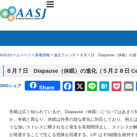
AASJホームページ
>
新着情報
>
論文ウォッチ
> ６月７日 Diapause（休眠）の
６月７日 Diapause（休眠）の進化（５月２８日 C
Facebook
X
Line
Haten
Poc
SNSシェア
Share
冬眠は広く知られているが、Diapause（休眠）についてはあま
か。冬眠と異なり、休眠は外界の急な変化に対応しており、例え
うな強いストレスに晒されると発生を長期間停止し、ストレスが
が発達することで生じる危険を回避する。LIF は ES細胞を維持