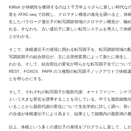
Killfish が休眠性を獲得するのは１千万年よりざらに新しい時代なので、
造を ATAC-seq で比較し、クロマチン構造の進化を調べると、
生したパラローグ遺伝子の転写調節領域のクロマチン構造が、極
れる。すなわち、古い遺伝子に新しい転写システムを導入して休
とがわかる。
そこで、休眠遺伝子の発現に関わる転写因子を、転写調節領域の
写調節因子の結合部位が、主に点突然変異によって新たに発生し
わかる。そして、結合部位の変化が明らかな転写因子全てについて、
REST、FOXO3、PAPR の３種類の転写因子ノックアウトで休
とを明らかにする。
そして、それぞれの転写因子が脂肪代謝、オートファジー、シナ
という大きな変化を誘導することを示している。中でも脂肪細胞分化
いることから脂肪代謝の変化について生化学的に詳しく調べ、長
の合成が休眠遺伝子により高まり、結果として細胞内の脂肪滴の
以上、休眠という多くの遺伝子の発現をプログラムし直して、し