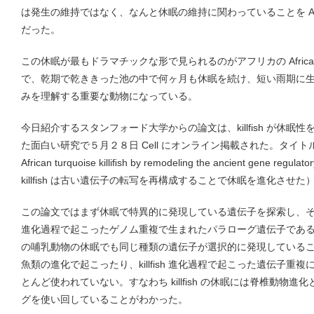
は発生の維持ではなく、なんと休眠の維持に関わっていることを Aust
だった。
この休眠が最もドラマチックな形で見られるのがアフリカの African turquois
で、乾期で乾ききった池の中で何ヶ月も休眠を続け、短い雨期に
みを理解する重要な動物になっている。
今日紹介するスタンフォード大学からの論文は、killfish が休
た面白い研究で５月２８日 Cell にオンライン掲載された。タイトルは「Evolut
African turquoise killiﬁsh by remodeling the ancient gene regulat
killfish は古い遺伝子の転写を再構成することで休眠を進化させた
この論文ではまず休眠で特異的に発現している遺伝子を探索し、そ
進化過程で起こったゲノム重複で生まれたパラローグ遺伝子であることを
の哺乳動物の休眠でも同じ種類の遺伝子が選択的に発現している
魚類の進化で起こったり、killfish 進化過程で起こった遺伝子
とんど使われていない。すなわち killfish の休眠には脊椎動物
グを使い回していることがわかった。