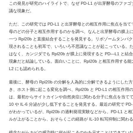
この発見が研究のハイライトで、なぜ PD-L1 が出芽酵母のファ
議な現象だ。
ただ、この研究では PD-L1 と出芽酵母との相互作用に焦点を当
母のどの分子と相互作用するのかを調べ、なんと出芽酵母の膜上
一つ Rpl20b と直接結合することを発見する。リボゾームタン
現されることも初耳で、いろいろ不思議なことが起こっている。
はなく、カンジダでも Rpl20b が膜上に発現すると PD―L1 
現象だと結論している。面白いことに、Rpl20b と相互作用する能
L2 にも認められる。
最後に、酵母の Rpl20b の分解を人為的に分解できるようにし
き、ホスト側に起こる変化を調べ、Rpl20b と PD-L1 の相互
は、最初からサイトカインや自然炎症に関わる分子に焦点を当てて検
10 や IL-6 分泌が少し低下することを発見する。最近の研究で PD-L
がわかっているが、Rpl20b の過剰発現実験などから、PD-L1 と相
ルが上がることから、おそらくこの経路が IL-10 転写抑制に関わ
残念ながらカビの感染時に何が起こるのかを示すことはできていない