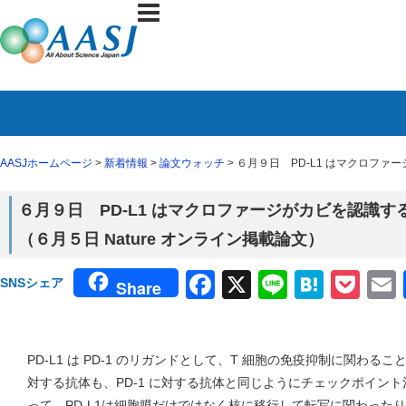
AASJホームページ
>
新着情報
>
論文ウォッチ
> ６月９日 PD-L1 はマクロファ
６月９日 PD-L1 はマクロファージがカビを認識
（６月５日 Nature オンライン掲載論文）
Facebook
X
Line
Haten
Poc
SNSシェア
Share
PD-L1 は PD-1 のリガンドとして、T 細胞の免疫抑制に関わるこ
対する抗体も、PD-1 に対する抗体と同じようにチェックポイン
って、PD-L1は細胞膜だけではなく核に移行して転写に関わった