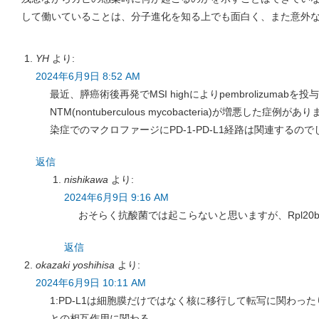
して働いていることは、分子進化を知る上でも面白く、また意外
YH
より:
2024年6月9日 8:52 AM
最近、膵癌術後再発でMSI highによりpembrolizuma
NTM(nontuberculous mycobacteria)が増悪した
染症でのマクロファージにPD-1-PD-L1経路は関連するの
返信
nishikawa
より:
2024年6月9日 9:16 AM
おそらく抗酸菌では起こらないと思いますが、Rpl2
返信
okazaki yoshihisa
より:
2024年6月9日 10:11 AM
1:PD-L1は細胞膜だけではなく核に移行して転写に関わっ
との相互作用に関わる。