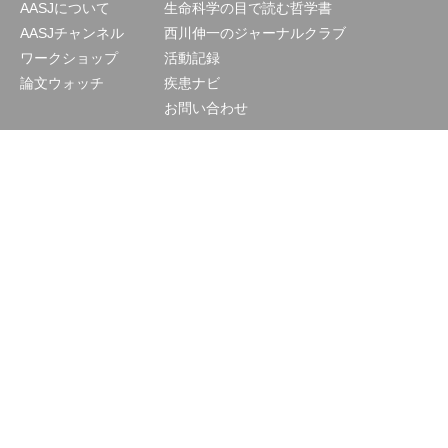
AASJについて
生命科学の目で読む哲学書
AASJチャンネル
西川伸一のジャーナルクラブ
ワークショップ
活動記録
論文ウォッチ
疾患ナビ
お問い合わせ