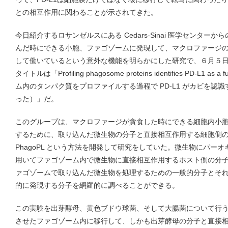
との相互作用に関わることが示されてきた。
今日紹介するロサンゼルスにある Cedars-Sinai 医学センターか
んだ時にできる小胞、ファゴゾームに発現して、マクロファージ
して働いているという意外な機能を明らかにした研究で、６月５日 N
タイトルは「Profiling phagosome proteins identifies PD-L1 as a
ム内のタンパク質をプロファイルする過程で PD-L1 がカビを認
った）」だ。
このグループは、マクロファージが貪食した時にできる細胞内小
するために、取り込んだ微生物の分子と直接相互作用する細胞側
PhagoPL という方法を開発して研究をしていた。微生物にパー
用いてファゴゾーム内で微生物に直接相互作用するホスト側の分
ァゴゾームで取り込んだ微生物を処理するための一般的分子とそ
的に発現する分子を網羅的に調べることができる。
この実験を出芽酵母、黄色ブドウ球菌、そして大腸菌について行うと
させたファゴゾーム内に移行して、しかも出芽酵母の分子と直接