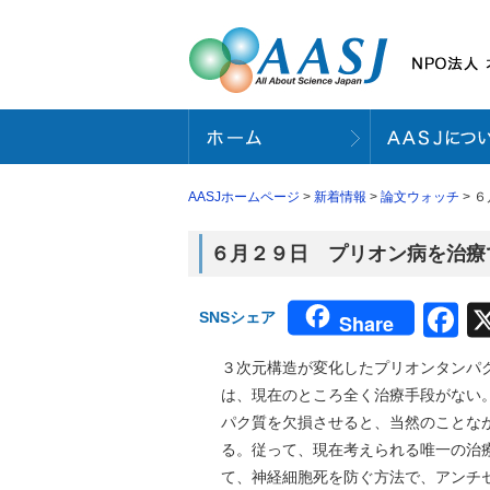
AASJホームページ
>
新着情報
>
論文ウォッチ
> 
６月２９日 プリオン病を治療で
F
SNSシェア
Share
３次元構造が変化したプリオンタンパ
は、現在のところ全く治療手段がない
パク質を欠損させると、当然のことな
る。従って、現在考えられる唯一の治
て、神経細胞死を防ぐ方法で、アンチセ