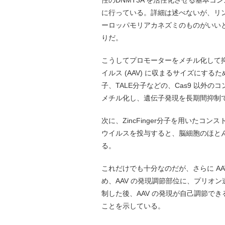
性のDNMT3A を活性化させる基本
に行っている。詳細は述べないが、リン
ーロッパモリアカネズミのものがいい
りだ。
こうしてプロモーターをメチル化して
イルス (AAV) に収まるサイズにするため
子、TALE分子などの、Cas9 以外
メチル化し、遺伝子発現を長期間抑制
次に、ZincFinger分子を用いた
ウイルスを投与すると、脳細胞のほと
る。
これだけでも十分なのだが、さらに A
め、AAV の発現調節部位に、プリオ
制した後、AAV の発現が自己調節で
ことを示している。