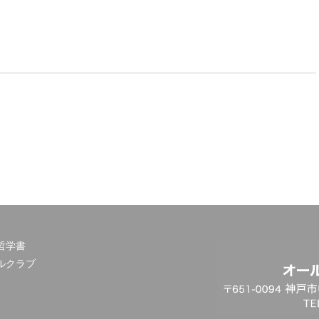
哲学書
ルクラブ