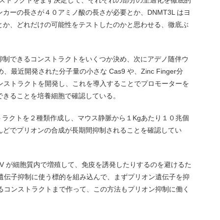
コンストラクトをまず決定して、それぞれの部分の至適化を徹底的
カーの長さが４０アミノ酸の長さが必要とか、DNMT3L はヨ
とか、どれだけの可能性をテストしたのかと思わせる、徹底ぶ
抑制できるコンストラクトをいくつか決め、次にアデノ随伴ウ
、最近開発された分子量の小さな Cas9 や、Zinc Finger分
のコンストラクトを開発し、これを導入することでプロモーターを
できることを培養細胞で確認している。
コンストラクトを２種類作成し、マウス静脈から１Kgあたり１０兆個
んどでプリオンの合成が長期間抑制されることを確認してい
AV が細胞質内で増殖して、免疫を誘発したりするのを避けるた
ン遺伝子抑制に使う標的を組み込んで、まずプリオン遺伝子を抑
きるコンストラクトまで作って、この方法もプリオン抑制に働く