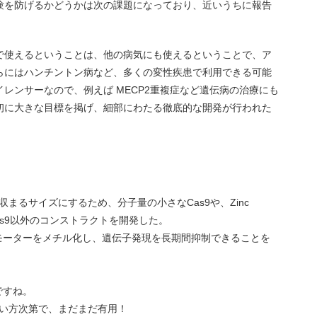
験を防げるかどうかは次の課題になっており、近いうちに報告
で使えるということは、他の病気にも使えるということで、ア
らにはハンチントン病など、多くの変性疾患で利用できる可能
レンサーなので、例えば MECP2重複症など遺伝病の治療にも
初に大きな目標を掲げ、細部にわたる徹底的な開発が行われた
に収まるサイズにするため、分子量の小さなCas9や、Zinc
、Cas9以外のコンストラクトを開発した。
モーターをメチル化し、遺伝子発現を長期間抑制できることを
ですね。
分子も使い方次第で、まだまだ有用！