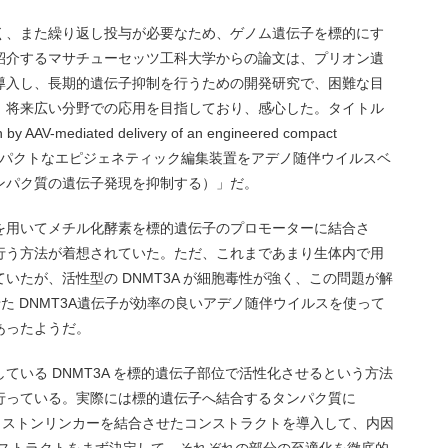
く、また繰り返し投与が必要なため、ゲノム遺伝子を標的にす
紹介するマサチューセッツ工科大学からの論文は、プリオン遺
導入し、長期的遺伝子抑制を行うための開発研究で、困難な目
、将来広い分野での応用を目指しており、感心した。タイトル
n by AAV-mediated delivery of an engineered compact
操作したコンパクトなエピジェネティック編集装置をアデノ随伴ウイルスベ
ンパク質の遺伝子発現を抑制する）」だ。
これを用いてメチル化酵素を標的遺伝子のプロモーターに結合さ
行う方法が着想されていた。ただ、これまであまり生体内で用
いたが、活性型の DNMT3A が細胞毒性が強く、この問題が解
せた DNMT3A遺伝子が効率の良いアデノ随伴ウイルスを使って
あったようだ。
ている DNMT3A を標的遺伝子部位で活性化させるという方法
行っている。実際には標的遺伝子へ結合するタンパク質に
L とヒストンリンカーを結合させたコンストラクトを導入して、内因