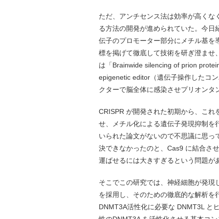
ただ、アンチセンス法は効率が高くな
る方法の開発が進められていた。今日
伝子のプロモーター部分にメチル基を
標を掲げて徹底して技術を研ぎ澄ませ
は「Brainwide silencing of prion protei
epigenetic editor（遺伝子
クターで脳全体に感染させプリオンタ
CRISPR が開発された初期から、
せ、メチル化による遺伝子発現抑制を
いられた論文がないので不思議に思って
決できなかったのと、Cas9 に結合さ
運ばせるには大きすぎるという問題が
そこでこの研究では、神経細胞が発現し
を採用し、そのための徹底的な解析を
DNMT3A活性化に必要な DNMT3