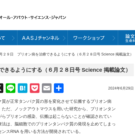
６月２９日 プリオン病を治療できるようにする（６月２８日号 Science 掲載論文）
きるようにする（６月２８日号 Science 掲載論文）
acebook
X
Line
Hatena
Pocket
Email
共
2024年6月29日
有
ク質が正常タンパク質の形を変化させて伝搬するプリオン病
。ただ、ノックアウトマウスを用いた研究から、プリオンタン
がらプリオンの感染、伝搬は起こらないことが確認されてい
療法は、脳細胞でのプリオンタンパク質の発現を止めてしまっ
ンスRNA を用いる方法が開発されている。