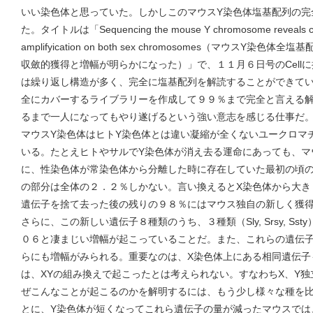
いい染色体と思っていた。しかしこのマウスY染色体塩基配列の完
た。タイトルは「Sequencing the mouse Y chromosome reveals conv
amplifyication on both sex chromosomes（マウスY
収斂的獲得と増幅が明らかになった）」で、１１月６日号のCell
は繰り返し構造が多く、完全に塩基配列を解読することができてい
全にカバーするライブラリーを作成して９９％まで完全と言える
るまで一人になってもやり遂げるという強い意志を感じる仕事だ
マウスY染色体はヒトY染色体とは違い凝縮が全くないユークロマ
いる。たとえヒトやサルでY染色体が消え去る運命にあっても、マ
に、性染色体が常染色体から分離した時に存在していた最初の頃
の部分は全体の２．２％しかない。言い換えるとX染色体から大き
遺伝子を捨て去った後の残りの９８％にはマウス独自の新しく獲
さらに、この新しい遺伝子８種類のうち、３種類（Sly, Srsy, S
０６と凄まじい増幅が起こっていることだ。また、これらの遺伝子
らにも増幅がみられる。重要なのは、X染色体上にある相同遺伝子
は、XYの組み換えで起こったとは考えられない。すなわちX、Y
ぜこんなことが起こるのかを解明するには、もう少し様々な種を
とに、Y染色体が短くなってこれら遺伝子の量が減ったマウスでは