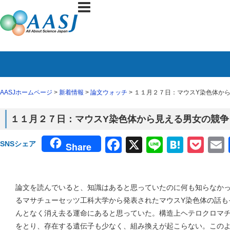
AASJホームページ
>
新着情報
>
論文ウォッチ
> １１月２７日：マウスY染色体から
１１月２７日：マウスY染色体から見える男女の競争（
Facebook
X
Line
Haten
Poc
SNSシェア
Share
論文を読んでいると、知識はあると思っていたのに何も知らなか
るマサチューセッツ工科大学から発表されたマウスY染色体の話も
んとなく消え去る運命にあると思っていた。構造上ヘテロクロマ
をとり、存在する遺伝子も少なく、組み換えが起こらない。この