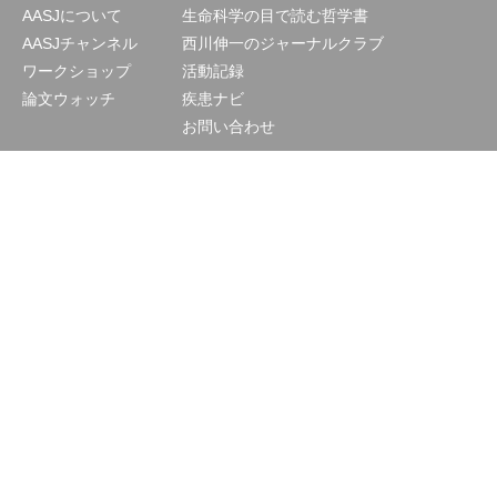
AASJについて
生命科学の目で読む哲学書
AASJチャンネル
西川伸一のジャーナルクラブ
ワークショップ
活動記録
論文ウォッチ
疾患ナビ
お問い合わせ