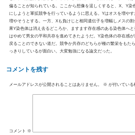
偏ることが知られている。ここから想像を逞しくすると、X、Y染
にしようと軍拡競争を行っているように思える。Yはオスを増やす
増やそうとする。一方、Xも負けじと相同遺伝子を増幅しメスの割
果Y染色体は消え去るどころか、ますます存在感のある染色体へと
はやめて男女の平和共存を進めてきたようだ。Y染色体の存在感が
戻ることのできない道だ。競争か共存のどちらが種の繁栄をもた
っきりしているが面白い。大変勉強になる論文だった。
コメントを残す
メールアドレスが公開されることはありません。
※
が付いている
コメント
※