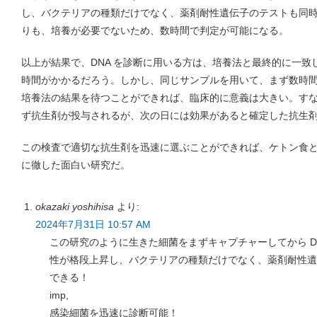
し、バクテリアの種類だけでなく、薬剤耐性遺伝子のテストも同
りも、培養が必要でないため、数時間で判定が可能になる。
以上が結果で、DNA を診断に用いる方は、培養法と最終的に一
時間がかかるだろう。しかし、同じサンプルを用いて、まず数時
培養法の結果を待つことができれば、臨床的に意義は大きい。す
ず抗生剤が投与されるが、次の日には効果があると確定した抗生
この検査で適切な抗生剤を迅速に選ぶことができれば、ケトン食
に徹した面白い研究だ。
okazaki yoshihisa
より:
2024年7月31日 10:57 AM
この研究のように生きた細菌をまずキャプチャーしてから D
性が格段上昇し、バクテリアの種類だけでなく、薬剤耐性遺
できる！
imp,
感染細菌を迅速に診断可能！