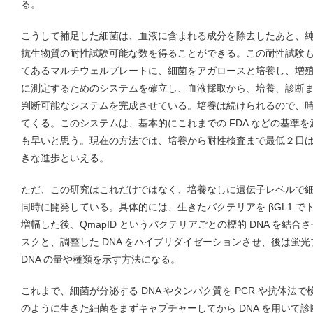
る。
こうして補足した細菌は、血液に含まれる成分を除去したあと、
抗生物質の耐性試験可能な数を得ることができる。この耐性試験
てあるマルチウェルプレートに、細菌をアガロースと培養し、増
に測定するためのシステムを確立し、血液採取から、培養、診断
判断可能なシステムを完成させている。培養は続けられるので、
てくる。このシステムは、基本的にこれまでの FDA などの基準
も早いと思う。現在の方法では、培養から耐性検査まで最低２日
きな進歩といえる。
ただ、この研究はこれだけではなく、培養なしに遺伝子レベルで
同時に開発している。具体的には、生きたバクテリアを βGL1 で
増幅した後、QmapID というバクテリアごとの標的 DNA を結
スクと、調整した DNA をハイブリダイゼーションさせ、後は蛍
DNA の量や種類を示す方法になる。
これまで、細菌が分泌する DNA やタンパク質を PCR や抗体法
のように生きた細菌をまずキャプチャーしてから DNA を用いて