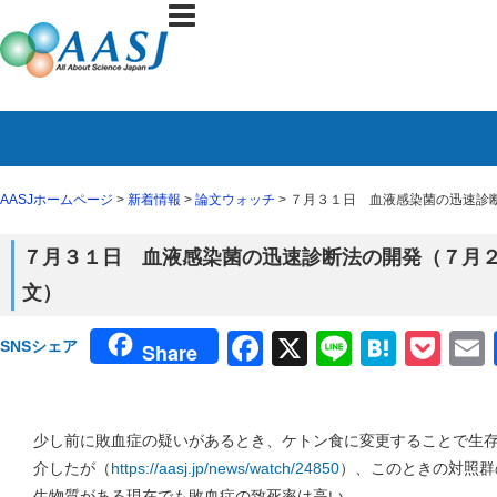
AASJホームページ
>
新着情報
>
論文ウォッチ
> ７月３１日 血液感染菌の迅速診断
７月３１日 血液感染菌の迅速診断法の開発（７月２４日
文）
Facebook
X
Line
Haten
Poc
SNSシェア
Share
少し前に敗血症の疑いがあるとき、ケトン食に変更することで生
介したが（
https://aasj.jp/news/watch/24850
）、このときの対照群
生物質がある現在でも敗血症の致死率は高い。