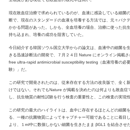
現在敗血症治療で求められているのが、血液に感染している細菌
断で、現在のスタンダードの血液を培養する方法では、元々バク
かかる問題があった。しかも、全血培養の場合、治療に使った抗
持ち込まれ、培養の成功を阻害していた。
今日紹介する韓国ソウル国立大学からの論文は、血液中の細菌を
きる迅速診断法の開発で、７月２４日 Nature にオンライン掲載された。
free ultra-rapid antimicrobial susceptibility test
験）」だ。
この研究で開発されたのは、従来存在する方法の改良版で、全く
けではない。それでもNature が掲載を決めたのは何よりも敗血
し、抗生物質の耐性試験を行う検査の重要性と、この検査の実現
この研究の最大のハイライトは、血中に存在するほとんどの細菌を β2glyco
る、一種の抗菌物質によってキャプチャー可能であることに着目
より、１ml中に数個しかない細菌を生きたまま βGL1 を結合さ