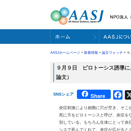
AASJホームページ
>
新着情報
>
論文ウォッチ
> 
９月９日 ピロトーシス誘導によ
論文）
F
SNSシェア
Share
炎症刺激により細胞に穴が空き、そこ
死に方をピロトーシスと呼び、炎症を
別している。もちろん生体にとって炎
シスで死んでくれて、炎症が広がると