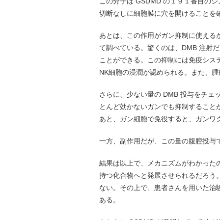
この分子は GSDMD の１９１番目の
切断なしに細胞膜に穴を開けることを
あとは、この作用がガン抑制に使えるか
て調べている。驚くのは、DMB 注射
ことができる。この抑制には免疫システ
NK細胞の浸潤が認められる。また、腫
さらに、少ない量の DMB 投与をチ
とんど効かないガンでも抑制することが
あと、ガン細胞で免役すると、ガンワ
一方、副作用だが、この量の腹腔投与
結果は以上で、メカニズムがわかった
持つ化合物へと発展させられるだろう。
ない。その上で、患者さんを用いた治
ある。