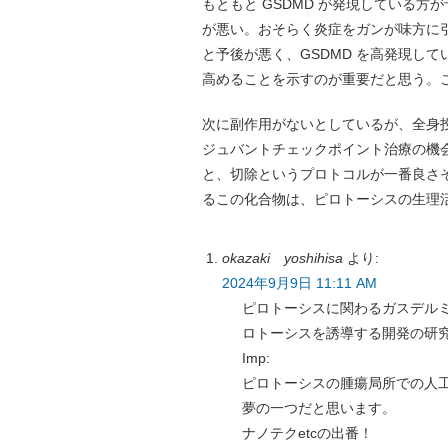
もともと GSDMD が発現している方
が悪い。おそらく炎症をガンが味方に
と予後が悪く、GSDMD を高発現し
高めることを示すのが重要だと思う。
次に副作用がないとしているが、全身
ジュバントチェックポイント治療の機
と、切除というプロトコルが一番良さ
るこの化合物は、ピロトーシスの生理
okazaki yoshihisa
より:
2024年9月9日 11:11 AM
ピロトーシスに関わるガスデルミ
ロトーシスを誘導する開発の研
Imp:
ピロトーシスの腫瘍局所での人
夢の一つだと思います。
ナノテクetcの出番！