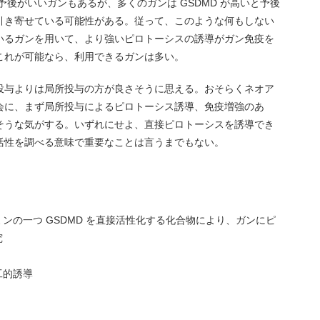
が予後がいいガンもあるが、多くのガンは GSDMD が高いと予後
引き寄せている可能性がある。従って、このような何もしない
ているガンを用いて、より強いピロトーシスの誘導がガン免疫を
これが可能なら、利用できるガンは多い。
投与よりは局所投与の方が良さそうに思える。おそらくネオア
会に、まず局所投与によるピロトーシス誘導、免疫増強のあ
そうな気がする。いずれにせよ、直接ピロトーシスを誘導でき
活性を調べる意味で重要なことは言うまでもない。
ンの一つ GSDMD を直接活性化する化合物により、ガンにピ
究
工的誘導