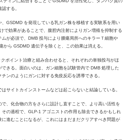
システィンに結合することで GSDMD を活性化し、タンパク質の
確認する。
、GSDMD を発現している乳ガン株を移植する実験系を用い
だけで効果があることで、腹腔内注射によりガン増殖を抑制する
ムが必須で、DMB 投与により腫瘍局所へのキラーＴ細胞や
瘍から GSDMD 遺伝子を除くと、この効果は消える。
ェックポイント治療と組み合わせると、それぞれの単独投与がほ
できる。面白いのは、ガン細胞を試験管内で DMB 処理した
クチンのようにガンに対する免疫反応を誘導できる。
ではサイトカインストームなどは起こらないと結論している。
ので、化合物の方をさらに設計し直すことで、より高い活性を
その過程で、GLP-1 アゴニストの作用も除去できるかもしれ
験に進むことになるが、これにはまだまだクリアすべき問題が