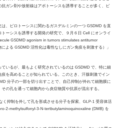
の抗ガン剤や放射線はアポトーシスを誘導することが多く、ピ
は、ピロトーシスに関わるガスデルミンの一つ GSDMD を直
ーシスを誘導する開発の研究で、９月６日 Cell にオンライ
DMD agonism in tumors stimulates antitumor
y（小分子化合物による GSDMD 活性化は毒性なしにガン免疫を刺激する）」
ているが、最もよく研究されているのは GSDMD で、特に細
免疫を高めることが知られている。このとき、汗腺刺激でイン
DMD 分子の一部を切り出すことで、自己抑制が外れて細胞膜に
、その孔を通って細胞内から炎症物質や抗原が流出する。
となく抑制を外して孔を形成させる分子を探索、GLP-1 受容体活
thylsulfonyl-3-N-tertbutylaminoquinoxaline (DMB) を