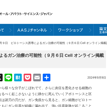
９月９日 ピロトーシス誘導によるガン治療の可能性（９月６日 Cell オンライン掲
るガン治療の可能性（９月６日 Cell オンライン掲載
acebook
X
Line
Hatena
Pocket
Email
共
2024年9月9日
有
から様々な分子がこぼれでて、さらに炎症を悪化させる細胞の
なるべく起こさないように静かに死んでいくアポトーシスと区
症は諸刃の刃だが、ガン免疫から見ると、ガン細胞がピロトー
ともにガン抗原が組織に漏れ出て、強い抗原刺激が起こること