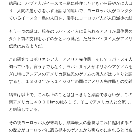
結果は、パプア人がイースター島に移住したときから緩やかに人
り、人間の愚かさを示す逸話は間違いで、ヨーロッパ人がコンタ
ているイースター島の人口を、勝手にヨーロッパ人が人口減少の
もう一つの謎は、現在のラパ・ヌイ人に見られるアメリか原住民
タクト前の交雑を示すのかという謎だ。ただラパ・ヌイ人がアメ
伝承はあるようだ。
この研究ではポリネシア人、アメリカ先住民、そしてラパ・ヌイ
調べている。言うまでもなく、ラパ・ヌイ人がポリネシアゲノム
ぎに特にアンデスのアメリカ原住民のゲノムの流入がはっきりと認
すると、１３００年から１４００年の間にアメリカ先住民との交
結果は以上で、これ以上のことははっきりと結論できないが、こ
南アメリカに４０００kmの旅をして、そこでアメリカ人と交流し
と結論している。
その後ヨーロッパ人が来島し、結局最大の悲劇はこれに起因する
の歴史がヨーロッパに残る標本のゲノムから明らかにされるとは