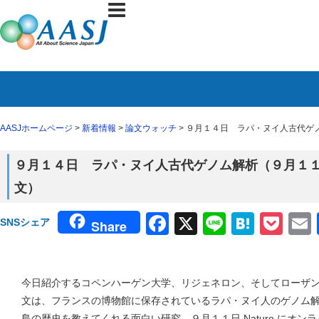
AASJホームページ
>
新着情報
>
論文ウォッチ
> ９月１４日 ラパ・ヌイ人古代ゲノ
９月１４日 ラパ・ヌイ人古代ゲノム解析（９月１１日 
文）
Facebook
X
Line
Haten
Poc
SNSシェア
Share
今日紹介するコペンハーゲン大学、リジェネロン、そしてローザ
文は、フランスの博物館に保存されているラパ・ヌイ人のゲノム
島の歴史を教えてくれる面白い研究。９月１１日 Nature にオ