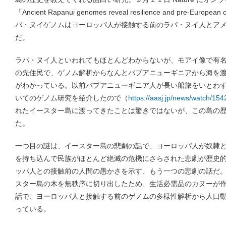
「Ancient Rapanui genomes reveal resilience and pre-European
パ・ヌイゲノムはヨーロッパ人が接触する前のラパ・ヌイ人とア
だ。
ラパ・ヌイ人といわれてもほとんどわからないが、モアイ像で有
の先住民で、ゲノム解析からなんとパプアニューギニアから海を
がわかっている。以前パプアニューギニア人が長い船旅をいとわ
いてのゲノム研究を紹介したので（
https://aasj.jp/news/watch/154
れたイースター島に渡ってきたことは驚きではないが、この島の
た。
一つ目の謎は、イースター島の悲劇の話で、ヨーロッパ人が奴隷
を持ち込んで民族がほとんど絶滅の危機にさらされた悲劇が歴史
ッパ人との接触前の人間の愚かさを示す、もう一つの悲劇の話だ
スター島の木を無秩序に切り出したため、生活必需品のカヌーが
話で、ヨーロッパ人と接触する前のゲノムの多様性解析から人口
っている。