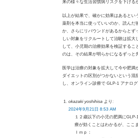
来の様々な生活習慣病リスクを下げる
以上が結果で、確かに効果はあるとい
薬剤を本当に使っていいのか、読んだ後
か、さらにリバウンドがあるからとず
しい対象をリクルートして治験は拡大
して、小児期の治療効果を検証するこ
のは、その結果が明らかになるずっと
医学は治療の対象を拡大して今や肥満
ダイエットの区別がつかないという混
し、オンライン診療で GLP-1 アナ
okazaki yoshihisa
より:
2024年9月21日 8:53 AM
１２歳以下の小児の肥満にGLP
療が効くことはわかるが、ここ
Ｉｍｐ：