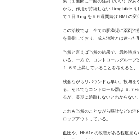
果（１週間に一回の注射でいい）があ
から、作用が持続しない Liragluti
て１日３mg を５６週間続け BMI 
この治験では、全ての肥満児に薬剤治
を目指しており、成人治験とは違った
当然と言えば当然の結果で、最終時点で 
いる。一方で、コントロールグループは
１.６％上昇していることを考えると、
残念ながらリバウンドも早い。投与をやめ
る。それでもコントロール群は ６.７
るが、長期に追跡しないとわからない
これも当然のことながら嘔吐などの消
ロップアウトしている。
血圧や、HbA1c の改善がある程度