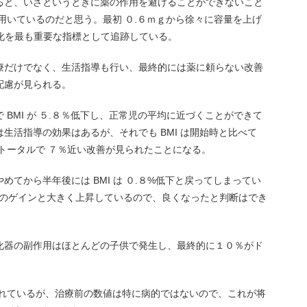
ると、いざというときに薬の作用を避けることができないこと
de を用いているのだと思う。最初 ０.６ｍｇから徐々に容量を上げ
の変化を最も重要な指標として追跡している。
療だけでなく、生活指導も行い、最終的には薬に頼らない改善
配慮が見られる。
BMI が ５.８％低下し、正常児の平均に近づくことができて
生活指導の効果はあるが、それでも BMI は開始時と比べて
トータルで ７％近い改善が見られたことになる。
てから半年後には BMI は ０.８%低下と戻ってしまってい
%のゲインと大きく上昇しているので、良くなったと判断はでき
。
化器の副作用はほとんどの子供で発生し、最終的に１０％がド
見られているが、治療前の数値は特に病的ではないので、これが将