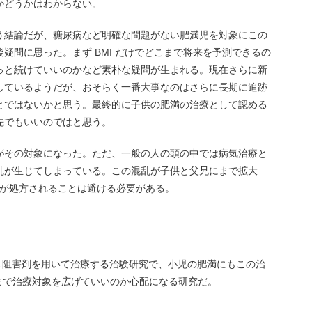
かどうかはわからない。
う結論だが、糖尿病など明確な問題がない肥満児を対象にこの
疑問に思った。まず BMI だけでどこまで将来を予測できるの
っと続けていいのかなど素朴な疑問が生まれる。現在さらに新
しているようだが、おそらく一番大事なのはさらに長期に追跡
とではないかと思う。最終的に子供の肥満の治療として認める
先でもいいのではと思う。
がその対象になった。ただ、一般の人の頭の中では病気治療と
乱が生じてしまっている。この混乱が子供と父兄にまで拡大
ログが処方されることは避ける必要がある。
-1阻害剤を用いて治療する治験研究で、小児の肥満にもこの治
まで治療対象を広げていいのか心配になる研究だ。