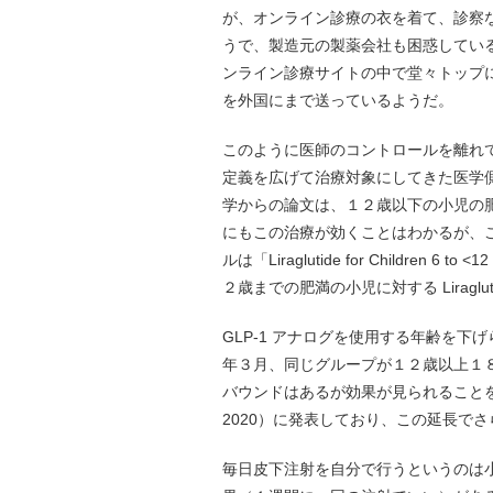
が、オンライン診療の衣を着て、診察
うで、製造元の製薬会社も困惑している。
ンライン診療サイトの中で堂々トップに来る
を外国にまで送っているようだ。
このように医師のコントロールを離れ
定義を広げて治療対象にしてきた医学
学からの論文は、１２歳以下の小児の肥
にもこの治療が効くことはわかるが、
ルは「Liraglutide for Children 6 to <
２歳までの肥満の小児に対する Liraglu
GLP-1 アナログを使用する年齢を
年３月、同じグループが１２歳以上１８歳ま
バウンドはあるが効果が見られることを、同じ The
2020）に発表しており、この延長で
毎日皮下注射を自分で行うというのは小児に