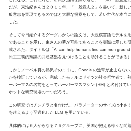
だが、東浩紀さんは２０１１年、「一般意志２」を書いて、新しい 
般意志を実現できるのではと大胆な提案をして、若い世代が本当
した。
そして今日紹介するグーグルからの論文は、大規模言語モデルを
であることを示し、東さんの夢が可能であることを実際に示した研究で、
載された。タイトルは「AI can help humans find common ground in d
民主主義的熟議の共通基盤を見つけることを助けることができる
しかしノーベル賞の熱気そのままに、Google の進撃が止まらない
かを検証しているが、完成したモデルにドイツの社会哲学者で、
ーバーマスの名前をとってハーバーマスマシン (HM) と名付け
ホットな研究現場の一つだろう。
この研究ではチンチラと名付けた、パラメーターのサイズは小さ
を超えるよう至適化した LLM を用いている。
具体的には６人からなる７５グループに、英国が抱える様々な問