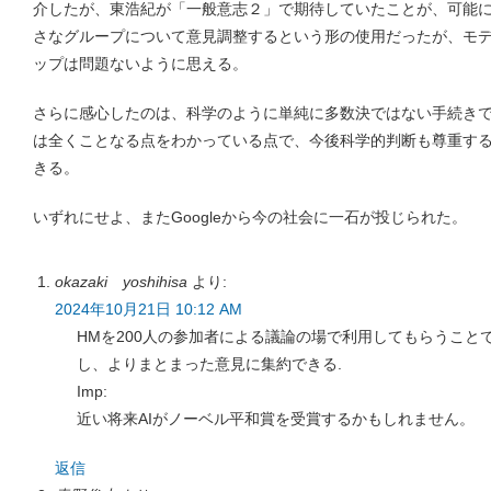
介したが、東浩紀が「一般意志２」で期待していたことが、可能
さなグループについて意見調整するという形の使用だったが、モ
ップは問題ないように思える。
さらに感心したのは、科学のように単純に多数決ではない手続きで
は全くことなる点をわかっている点で、今後科学的判断も尊重す
きる。
いずれにせよ、またGoogleから今の社会に一石が投じられた。
okazaki yoshihisa
より:
2024年10月21日 10:12 AM
HMを200人の参加者による議論の場で利用してもらうこと
し、よりまとまった意見に集約できる.
Imp:
近い将来AIがノーベル平和賞を受賞するかもしれません。
返信