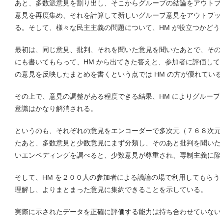
あと、多数派意見を割り出し、そこからグループの結論をアウト
意見を再度集め、それを計算して新しいグループ意見をアウトプット
る。そして、様々な民主主義の問題について、HM が役立つかど
最初は、同じ意見、批判、それを聞いた意見を聞いたあとで、そ
にも書いてもらって、HM から出てきた答えと、参加者に評価し
の意見を反映したまとめを書くという点では HM の方が優れてい
その上で、意見の調整がある程度できる結果、HM によりグルー
意識はかなり解消される。
というのも、それぞれの意見をエンコーダーで多次元（７６８次
たあと、多数意見と少数意見にまず分類し、そのあと批判を聞い
いエンベディングを調べると、少数意見が尊重され、専制主義に
そして、HM を２００人の参加者による議論の場で利用してもら
理解し、よりまとまった意見に集約できることを示している。
実際に示されたデータを正確に評価する能力は持ち合わせていな