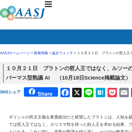
AASJホームページ
>
新着情報
>
論文ウォッチ
> １０月２１日 プラトンの哲人王で
１０月２１日 プラトンの哲人王ではなく、ルソー
バーマス型熟議 AI （10月18日Science掲載論文）
Facebook
X
Line
Haten
Poc
SNSシェア
Share
ギリシャの民主主義を衆愚政治だと絶望したプラトンは、人知を
では哲人王ではなく、カリスマ性を持った鉄人王を求める結果、
とになる。これに対し、市民が熟議を繰り返し、一つの一般意志