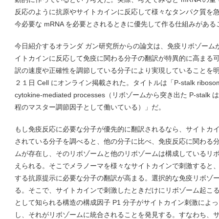
反応のように抗原やサイトカインに反応して様々なタンパク質を
今必要な mRNA を必要とされるときに優先して作る仕組みがあ
今日紹介するオランダ ガン研究所からの論文は、免疫リボゾーム
イトカインに反応して免疫に関わる分子の翻訳が特異的に高まる可能性
訳の速度や正確性を調節している分子により実現していることを
２１日 Cell にオンライン掲載された。タイトルは「P-stalk ribosomes act 
cytokine-mediated processes（リボゾームから突き出た P-
程のマスター調節因子として働いている）」だ。
もし免疫反応に必要な分子が優先的に翻訳されるなら、サイトカ
されている分子を調べると、他の分子に比べ、免疫反応に関わる
ムが存在し、そのリボゾームと他のリボゾームは構成しているリ
えられる。そこでメラノーマを様々なサイトカインで刺激すると、期待
する抗原提示に必要な分子の翻訳が高まる。選択的な免疫リボゾ
る。そこで、サイトカインで刺激したときだけにリボゾーム起こる分子
として知られる構造の構成因子 P1 分子がサイトカイン刺激によっ
し、それがリボゾームに統合されることを発見する。すなわち、