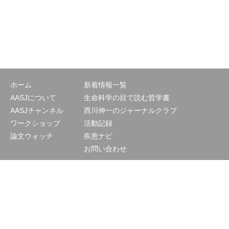
ホーム
新着情報一覧
AASJについて
生命科学の目で読む哲学書
AASJチャンネル
西川伸一のジャーナルクラブ
ワークショップ
活動記録
論文ウォッチ
疾患ナビ
お問い合わせ