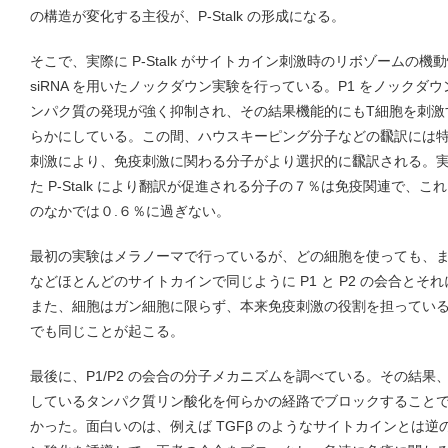
の構造が変化する主役が、P-Stalk の形成になる。
そこで、実際に P-Stalk がサイトカイン刺激時のリボゾームの
siRNA を用いたノックダウン実験を行っている。P1 をノックダウ
ンパク質の発現が強く抑制され、その結果機能的にもT細胞を刺激
らかにしている。この間、ハウスキーピング分子などの飜訳には
刺激により、免疫刺激に関わる分子がより選択的に飜訳される。
た P-Stalk により翻訳が促進される分子の７％は免疫関連で、
のなかでは０.６％に過ぎない。
最初の実験はメラノーマで行っているが、どの細胞を使っても、また
などほとんどのサイトカインで同じように P1 と P2 の会合とそれに続
また、細胞はガン細胞に限らず、本来免疫刺激の役割を担ってい
でも同じことが起こる。
最後に、P1/P2 の会合の分子メカニズムを調べている。その結果、サ
しているタンパク質リン酸化を何らかの経路でブロックすることで、
かった。面白いのは、例えば TGFβ のようなサイトカインとは逆の