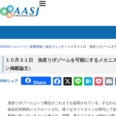
AASJホームページ
>
新着情報
>
論文ウォッチ
> １０月３１日 免疫リボゾームを可
１０月３１日 免疫リボゾームを可能にするメカニズム（
ン掲載論文）
Facebook
X
Line
Haten
Poc
SNSシェア
Share
免疫リボゾームという概念がこれまでも提唱されている。すなわ
疫反応特異的にリクルートされ、様々なサイトカインが関与して
動的に作っているという考えだ。実際、考えてみると mRNA の