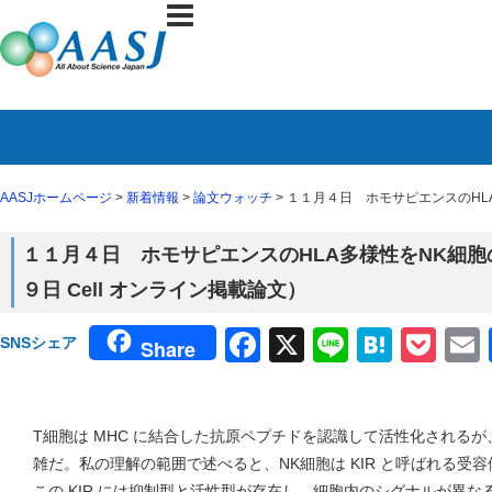
AASJホームページ
>
新着情報
>
論文ウォッチ
> １１月４日 ホモサピエンスのHL
１１月４日 ホモサピエンスのHLA多様性をNK細
９日 Cell オンライン掲載論文）
Facebook
X
Line
Haten
Poc
SNSシェア
Share
T細胞は MHC に結合した抗原ペプチドを認識して活性化される
雑だ。私の理解の範囲で述べると、NK細胞は KIR と呼ばれる受
この KIR には抑制型と活性型が存在し、細胞内のシグナルが異なる。抑