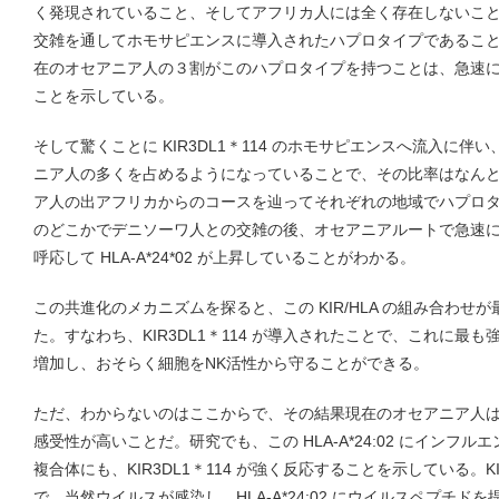
く発現されていること、そしてアフリカ人には全く存在しないこ
交雑を通してホモサピエンスに導入されたハプロタイプであるこ
在のオセアニア人の３割がこのハプロタイプを持つことは、急速に KI
ことを示している。
そして驚くことに KIR3DL1＊114 のホモサピエンスへ流入に伴い、H
ニア人の多くを占めるようになっていることで、その比率はなん
ア人の出アフリカからのコースを辿ってそれぞれの地域でハプロ
のどこかでデニソーワ人との交雑の後、オセアニアルートで急速に KI
呼応して HLA-A*24*02 が上昇していることがわかる。
この共進化のメカニズムを探ると、この KIR/HLA の組み合わ
た。すなわち、KIR3DL1＊114 が導入されたことで、これに最も
増加し、おそらく細胞をNK活性から守ることができる。
ただ、わからないのはここからで、その結果現在のオセアニア人
感受性が高いことだ。研究でも、この HLA-A*24:02 にインフ
複合体にも、KIR3DL1＊114 が強く反応することを示している。KIR3
で、当然ウイルスが感染し、HLA-A*24:02 にウイルスペプチドを