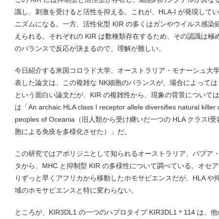
識し、刺激を受けると活性を抑える。これが、HLA-I が発現して
ニズムになる。一方、活性化型 KIR の多くはガンやウイルス感
えられる。それぞれの KIR は数種類存在するため、その認識は
のバランスで反応が決まるので、理解が難しい。
今日紹介する米国コロラド大学、オーストラリア・モナーシュ大
表した論文は、この複雑な NK細胞のバランスが、場合によっては 
という面白い論文だが、KIR の複雑性から、現象の背景について
は「An archaic HLA class I receptor allele diversiﬁes natural killer 
peoples of Oceania（旧人類から受け継いだ一つの HLA クラ
胞による免疫を多様化させた）」だ。
この研究ではアボリジニとして知られるオーストラリア、パプア
タから、MHC と抑制型 KIR の多様性について調べている。オ
りずっと早くアフリカから移動したホモサピエンスだが、HLA や抑
域のホモサピエンスと特に変わらない。
ところが、KIR3DL1 の一つのハプロタイプ KIR3DL1＊114