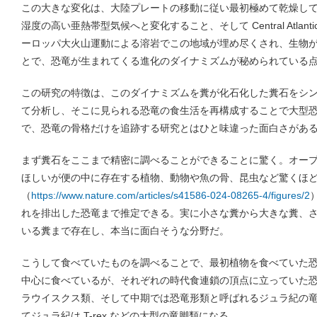
この大きな変化は、大陸プレートの移動に従い最初極めて乾燥し
湿度の高い亜熱帯型気候へと変化すること、そして Central Atlantic M
ーロッパ大火山運動による溶岩でこの地域が埋め尽くされ、生物
とで、恐竜が生まれてくる進化のダイナミズムが秘められている
この研究の特徴は、このダイナミズムを糞が化石化した糞石をシ
て分析し、そこに見られる恐竜の食生活を再構成することで大型
で、恐竜の骨格だけを追跡する研究とはひと味違った面白さがあ
まず糞石をここまで精密に調べることができることに驚く。オー
ほしいが便の中に存在する植物、動物や魚の骨、昆虫など驚くほ
（
https://www.nature.com/articles/s41586-024-08265-4/figures/2
れを排出した恐竜まで推定できる。実に小さな糞から大きな糞、
いる糞まで存在し、本当に面白そうな分野だ。
こうして食べていたものを調べることで、最初植物を食べていた
中心に食べているが、それぞれの時代食連鎖の頂点に立っていた
ラウイスクス類、そして中期では恐竜形類と呼ばれるジュラ紀の
てジュラ紀は T-rex などの大型の竜脚類になる。