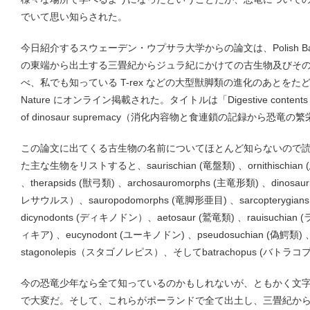
でいて思い知らされた。
今日紹介するスウェーデン・ウプサラ大学からの論文は、Polish B
の東端から出土する三畳紀からジュラ紀にかけての古生物及びそ
べ、私でも知っている T-rex などの大型獣脚類の進化のあとを
Nature にオンライン掲載された。タイトルは「Digestive contents and f
of dinosaur supremacy（消化内容物と食連鎖の記録から恐
この論文に出てくる古生物の名前についてほとんど知らないので
た主な生物をリストすると、saurischian (竜盤類) 、ornithischian (
、therapsids (獣弓類) 、archosauromorphs (主竜形類) 、dinosau
レサウルス）、sauropodomorphs (竜脚形亜目) 、sarcopterygians
dicynodonts (ディキノドン）、aetosaur (鷲竜類) 、rauisuchian
ィキア) 、eucynodont (ユーキノドン) 、pseudosuchian (偽鰐類) 
stagonolepis（スタゴノレピス）、そしてbatrachopus (バトラコ
今の恐竜少年なら全て知っているのかもしれないが、ともかく文
で大変だ。そして、これらがポーランドで全て出土し、三畳紀か