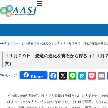
AASJホームページ
>
新着情報
>
論文ウォッチ
> １１月２９日 恐竜の進化を糞石か
１１月２９日 恐竜の進化を糞石から探る（１１月２７日
文）
Facebook
X
Line
Haten
Poc
SNSシェア
Share
どの国の自然博物館に行っても恐竜は子供たちに大人気だが、自
はまっていた友人というのはいなかったしそれほど話題にもなら
様々な場所で学べるようになったということだが、恐竜について