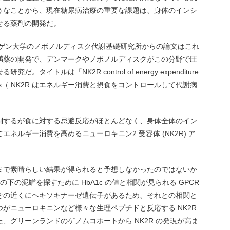
うなことから、現在糖尿病治療の重要な課題は、身体のインシ
せる薬剤の開発だ。
ーゲン大学のノボノルディスク代謝基礎研究所からの論文はこれ
満薬の開発で、デンマークやノボノルディスクがこの分野で圧
イトルは「NK2R control of energy expenditure
olic diseases（ NK2R はエネルギー消費と摂食をコントロールして代謝病
制するが食に対する忌避反応がほとんどなく、身体全体のイン
ネルギー消費を高めるニューロキニン2 受容体 (NK2R) ア
まで素晴らしい結果が得られると予想しなかったのではないか
の下の泥鰌を探すために HbA1c の値と相関が見られる GPCR
その近くにヘキソキナーゼ遺伝子があるため、それとの相関と
がニューロキニンなど様々な生理ペプチドと反応する NK2R
、グリーンランドのゲノムコホートから NK2R の発現が高ま