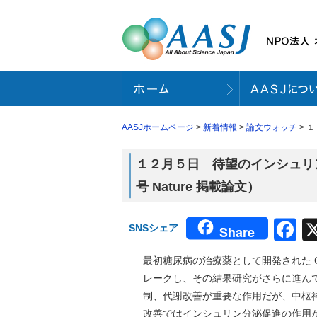
AASJホームページ
>
新着情報
>
論文ウォッチ
> 
１２月５日 待望のインシュリ
号 Nature 掲載論文）
F
SNSシェア
Share
最初糖尿病の治療薬として開発された GL
レークし、その結果研究がさらに進んで
制、代謝改善が重要な作用だが、中枢
改善ではインシュリン分泌促進の作用