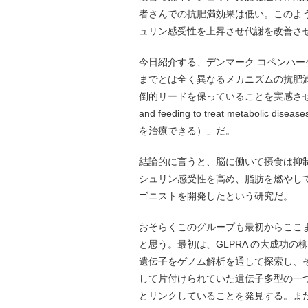
者さんでの抗肥満効果は低い。このよ
ュリン感受性を上昇させ代謝を改善さ
今日紹介する、デンマーク コペンハ
までとは全く異なるメカニズムの抗肥
倒的リードを保っていることを実感させる研究だ。タ
and feeding to treat metab
を治療できる）」だ。
結論的に言うと、脳に働いて摂食は抑
シュリン感受性を高め、脂肪を燃やしてエ
ゴニストを開発したという研究だ。
おそらくこのグループも最初からここ
と思う。最初は、GLPRA の大成功の柳
遺伝子をゲノム解析を通して探索し、
して片付けられていた遺伝子多型の一つ
とリンクしていることを発見する。また