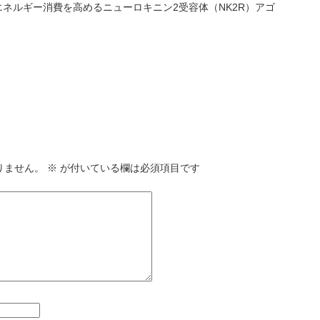
ネルギー消費を高めるニューロキニン2受容体（NK2R）アゴ
！
りません。
※
が付いている欄は必須項目です