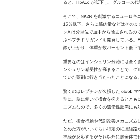
ると、HbA1c が低下し、グルコース
そこで、NK2R を刺激するニューロ
15％低下、さらに筋肉量などはその
ンA は分単位で血中から除去されるので、
ぶペプチドリガンドを開発している。E
酸が上がり、体重が数パーセント低下
重要なのはインシュリン分泌には全く影響なく、h
ンシュリン感受性が高まることで、グ
ていた薬剤に行き当たったことになる
驚くのはレプチンが欠損した ob/ob
別に、脳に働いて摂食を抑えるととも
ニズムなので、多くの遺伝性肥満にも
ただ、摂食行動や代謝改善メカニズム
とめた方がいいぐらい特定の細胞経路が
神経が反応するがそれ以外に脳全体で