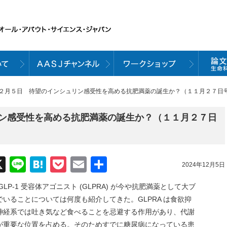
１２月５日 待望のインシュリン感受性を高める抗肥満薬の誕生か？（１１月２７日号 Na
ン感受性を高める抗肥満薬の誕生か？（１１月２７日
acebook
X
Line
Hatena
Pocket
Email
共
2024年12月5日
有
P-1 受容体アゴニスト (GLPRA) が今や抗肥満薬として大ブ
いることについては何度も紹介してきた。GLPRA は食欲抑
神経系では吐き気など食べることを忌避する作用があり、代謝
が重要な位置を占める。そのためすでに糖尿病になっている患