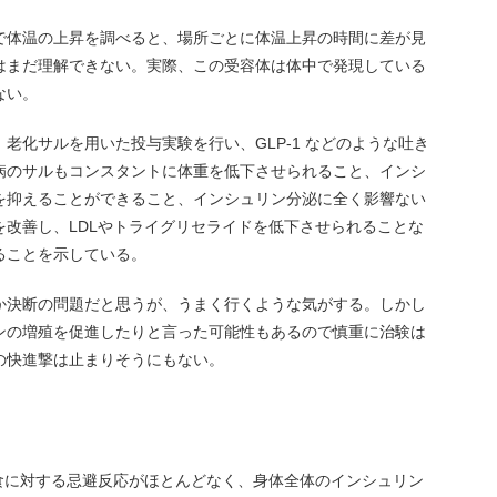
で体温の上昇を調べると、場所ごとに体温上昇の時間に差が見
はまだ理解できない。実際、この受容体は体中で発現している
ない。
老化サルを用いた投与実験を行い、GLP-1 などのような吐き
病のサルもコンスタントに体重を低下させられること、インシ
を抑えることができること、インシュリン分泌に全く影響ない
改善し、LDLやトライグリセライドを低下させられることな
ることを示している。
か決断の問題だと思うが、うまく行くような気がする。しかし
ンの増殖を促進したりと言った可能性もあるので慎重に治験は
の快進撃は止まりそうにもない。
食に対する忌避反応がほとんどなく、身体全体のインシュリン