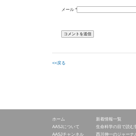
メール
*
<<戻る
ホーム
新着情報一覧
AASJについて
生命科学の目で読む
AASJチャンネル
西川伸一のジャーナ