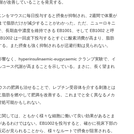
代謝が改善していることを発見する。
キニンをマウスに毎日投与すると摂食が抑制され、2週間で体重が
ままで脂肪だけが減少することがわかった。ただ、ニューロキニ
長期血中濃度を維持できる EB1001、そして EB1002 と呼
B1002 は一回皮下投与するとすぐに酸素消費が高まり、脂肪
する。また摂食も強く抑制されるが忌避行動は見られない。
yperinsulinaemic-eugycaemic クランプ実験で、イ
ルコース代謝が高まることを示している。まさに、長く望まれ
。
 マウスの肥満も治せることで、レプチン受容体を介する刺激とは
に脂肪を燃やして肥満を改善する。これまでと全く異なるメカ
対処可能かもしれない。
に関しては、ともかく様々な細胞に働いて良い効果があるとま
あるわけではない。EB1002を投与すると、確かに視床下部の
反応が見られることから、様々なルートで摂食が阻害される。