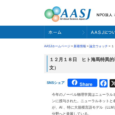
AASJホームページ
>
新着情報
>
論文ウォッチ
> 
１２月１８日 ヒト海馬特異的神
文）
F
SNSシェア
Share
今年のノーベル物理学賞はニューラルネ
ンに授与された。ニューラルネットと
が、AI 、特に大規模言語モデル（LL
分野へと発展している。