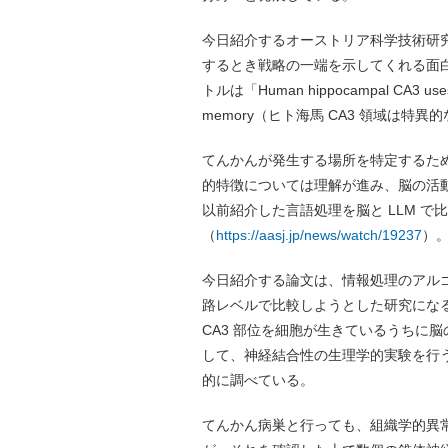
今日紹介するオーストリア科学技術研
するとき戦略の一端を示してくれる面白い
トルは「Human hippocampal CA3 uses speci
memory（ヒト海馬 CA3 領域は
てんかんが発生する場所を特定するた
的特徴については理解が進み、脳の活
以前紹介した言語処理を脳と LLM で
（
https://aasj.jp/news/watch/19237
）
今日紹介する論文は、情報処理のアル
路レベルで比較しようとした研究にな
CA3 部位を細胞が生きているうちに
して、神経結合性の生理学的実験を行
的に調べている。
てんかん病巣と行っても、組織学的異