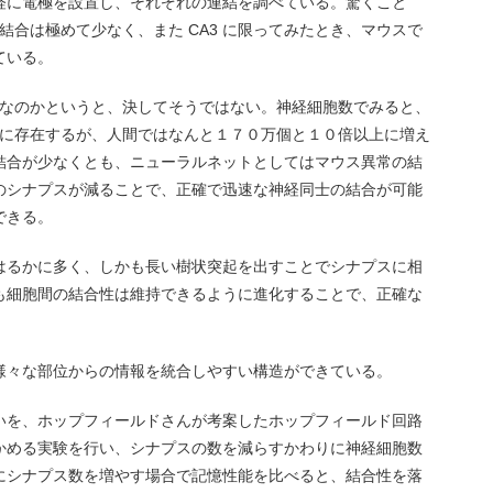
経に電極を設置し、それぞれの連結を調べている。驚くこと
間結合は極めて少なく、また CA3 に限ってみたとき、マウスで
ている。
単純なのかというと、決してそうではない。神経細胞数でみると、
3 に存在するが、人間ではなんと１７０万個と１０倍以上に増え
結合が少なくとも、ニューラルネットとしてはマウス異常の結
のシナプスが減ることで、正確で迅速な神経同士の結合が可能
できる。
はるかに多く、しかも長い樹状突起を出すことでシナプスに相
も細胞間の結合性は維持できるように進化することで、正確な
様々な部位からの情報を統合しやすい構造ができている。
いを、ホップフィールドさんが考案したホップフィールド回路
かめる実験を行い、シナプスの数を減らすかわりに神経細胞数
にシナプス数を増やす場合で記憶性能を比べると、結合性を落