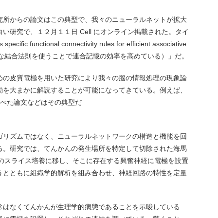
究所からの論文はこの典型で、我々のニューラルネットが拡大
研究で、１２月１１日 Cell にオンライン掲載された。タイ
ﬁc functional connectivity rules for efﬁcient associative
特異的な結合法則を使うことで連合記憶の効率を高めている）」だ。
めの皮質電極を用いた研究により我々の脳の情報処理の現象論
動を大まかに解読することが可能になってきている。例えば、
比べた論文などはその典型だ
。
ゴリズムではなく、ニューラルネットワークの構造と機能を回
る。研究では、てんかんの発生場所を特定して切除された海馬
脳のスライス培養に移し、そこに存在する興奮神経に電極を設置
うとともに組織学的解析を組み合わせ、神経回路の特性を定量
常はなくてんかんが生理学的病態であることを示唆している