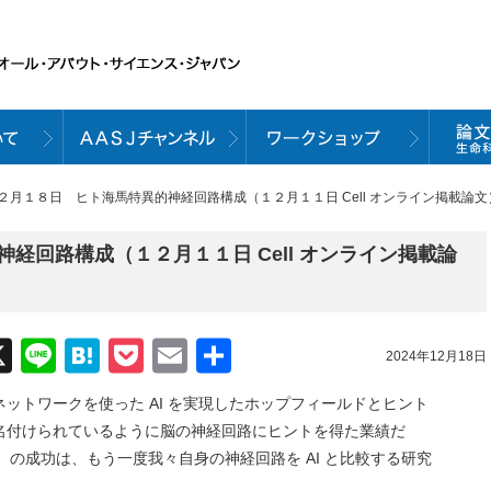
１２月１８日 ヒト海馬特異的神経回路構成（１２月１１日 Cell オンライン掲載論文
経回路構成（１２月１１日 Cell オンライン掲載論
acebook
X
Line
Hatena
Pocket
Email
共
2024年12月18日
有
ットワークを使った AI を実現したホップフィールドとヒント
名付けられているように脳の神経回路にヒントを得た業績だ
M）の成功は、もう一度我々自身の神経回路を AI と比較する研究