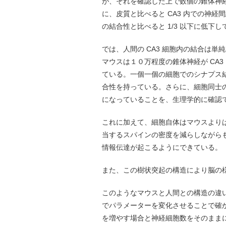
が、それを確認した上で数個の錐体神
に、皮質と比べると CA3 内での神経
の結合性と比べると 1/3 以下に低下し
では、人間の CA3 細胞内の結合は
マウスは１０万程度の錐体神経が CA
ている。一個一個の細胞でのシナプス
合性を持っている。さらに、細胞同士
になっていることを、生理学的に確認
これに加えて、細胞自体はマウスより
当するスパインの密度を減らしながら
情報伝達が起こるようにできている。
また、この樹状突起の構造により脳の
このようなマウスと人間との構造の違
でパラメーターを変化させることで確
を増やす場合と神経細胞数をそのまま