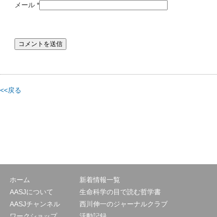
メール
*
<<戻る
ホーム
新着情報一覧
AASJについて
生命科学の目で読む哲学書
AASJチャンネル
西川伸一のジャーナルクラブ
ワークショップ
活動記録