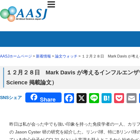
AASJホームページ
>
新着情報
>
論文ウォッチ
> １２月２８日 Mark Davis 
１２月２８日 Mark Davis が考えるインフルエ
Science 掲載論文）
Facebook
X
Line
Haten
Poc
SNSシェア
Share
昨日は私が会った中でも強い印象を持った免疫学者の一人、カリ
の Jason Cyster 研の研究を紹介した。リンパ球、特にBリン
ている中心分子が CCL21 だという常識を疑うところから始めた