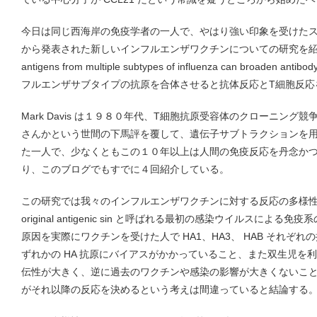
今日は同じ西海岸の免疫学者の一人で、やはり強い印象を受けたスタンフォ
から発表された新しいインフルエンザワクチンについての研究を紹介す
antigens from multiple subtypes of influenza can broaden ant
フルエンザサブタイプの抗原を合体させると抗体反応とT細胞反応
Mark Davis は１９８０年代、T細胞抗原受容体のクローニン
さんかという世間の下馬評を覆して、遺伝子サブトラクションを
た一人で、少なくともこの１０年以上は人間の免疫反応を丹念か
り、このブログでもすでに４回紹介している。
この研究では我々のインフルエンザワクチンに対する反応の多様
original antigenic sin と呼ばれる最初の感染ウイルスに
原因を実際にワクチンを受けた人で HA1、HA3、 HAB それぞ
ずれかの HA 抗原にバイアスがかかっていること、また双生児を
伝性が大きく、逆に過去のワクチンや感染の影響が大きくないこ
がそれ以降の反応を決めるという考えは間違っていると結論する