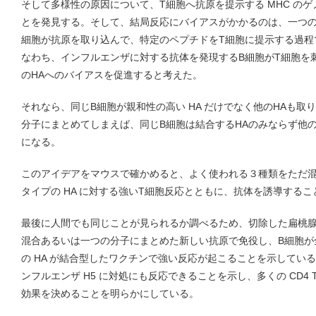
そして多様性の原因について、T細胞へ抗原を提示する MHC の
とを発見する。そして、結局反応にバイアスがかかるのは、一つのタ
細胞が抗原を取り込んで、特定のペプチドをT細胞に提示する過程
なわち、インフルエンザに対する抗体を発現するB細胞がT細胞を
のHAへのバイアスを促進すると考えた。
それなら、同じB細胞が親和性の高い HA だけでなく他のHAも取り
分子にまとめてしまえば、同じB細胞は結合するHAのみならず他の 
になる。
このアイデアをマウスで確かめると、よく使われる３種類をただ
タイプの HA に対する強いT細胞反応とともに、抗体を誘導する
最後に人間でも同じことが見られるか調べるため、切除した扁桃腺
混合あるいは一つの分子にまとめた新しい抗原で免役し、B細胞が全
の HA が結合型したワクチンで強い反応が起こることを示してい
ンフルエンザ H5 に対処にも反応できることを示し、多くの CD4
効果を決めることを明らかにしている。