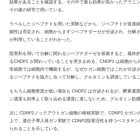
効果があることを確認する。その中で最も効果が高かったアラニ
その後の研究で用いている。
ラベルしたジペプチドを用いた実験などから、ジペプチドが直接
能性は否定され、細胞からまずジペプチダーゼが分泌され、分解
が利用していることがわかった。
阻害剤を用いて分解に関わるジペプチダーゼを探索すると、最終
るCNDP2 が関わっていることを突き止める。CNDP2 は細胞
常細胞では細胞内で機能するが、なぜかガン細胞ではこれが分泌
るジペプチドを協力し合って分解し、グルタミンを調達している
もちろん細胞密度が低い場合も CNDP2 は分泌されるが、酵素
ン濃度も効率よく取り込める濃度に達しないため、グルタミン飢
次に CDNP2ノックアウトガン細胞の移植実験で、CDNP2 が
上で、遺伝子導入発ガン実験で CDNP2阻害活性を持つベスタチ
られることを示している。