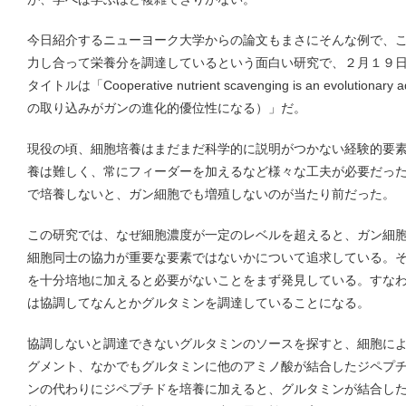
今日紹介するニューヨーク大学からの論文もまさにそんな例で、
力し合って栄養分を調達しているという面白い研究で、２月１９日 N
タイトルは「Cooperative nutrient scavenging is an evolutiona
の取り込みがガンの進化的優位性になる）」だ。
現役の頃、細胞培養はまだまだ科学的に説明がつかない経験的要
養は難しく、常にフィーダーを加えるなど様々な工夫が必要だっ
で培養しないと、ガン細胞でも増殖しないのが当たり前だった。
この研究では、なぜ細胞濃度が一定のレベルを超えると、ガン細
細胞同士の協力が重要な要素ではないかについて追求している。
を十分培地に加えると必要がないことをまず発見している。すな
は協調してなんとかグルタミンを調達していることになる。
協調しないと調達できないグルタミンのソースを探すと、細胞に
グメント、なかでもグルタミンに他のアミノ酸が結合したジペプ
ンの代わりにジペプチドを培養に加えると、グルタミンが結合し