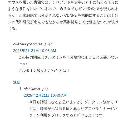
マウスを用いた実験では、ジペプチドを食事とともに与えるよう
ような条件を用いているので、通常食でもガン抑制効果が見られ
るが、正常細胞では分泌されない CDNP2 を標的にすることは
ンの代謝研究が進んでもなかなか薬剤開発までは進まないのが現状
じる。
okazaki yoshihisa
より:
2025年2月21日 10:06 AM
この協力関係はグルタミンを十分培地に加えると必要がない
Imp：
グルタミン酸が肝だったとは！
返信
nishikawa
より:
2025年2月21日 10:40 AM
今日も話題になると思いますが、グルタミン酸からT
えば、膵臓がんは白血病と異なりアスパラギナーゼだ
タミン利用をブロックすると叩けるようです。