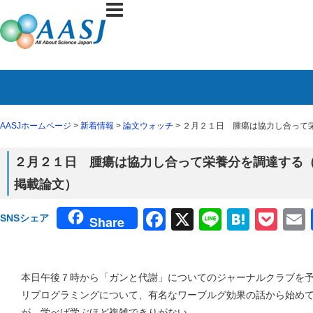
AASJホームページ
>
新着情報
>
論文ウォッチ
> ２月２１日 腫瘍は協力し合って栄
２月２１日 腫瘍は協力し合って栄養分を調達する（２月
掲載論文）
Facebook
X
Line
Haten
Poc
SNSシェア
Share
本日午後７時から「ガンと代謝」についてのジャーナルクラブを
リプログラミングについて、有名なワーブルグ効果の話から始め
が、学べば学ぶほど複雑できりがない。