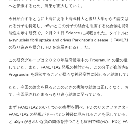
へと伝搬するため、病巣が拡大していく。
今日紹介するともに上海にある上海医科大と復旦大学からの論文は、
わる分子を特定し、αSynとこの分子の結合を阻害する化合物を特定
能性を示す研究で、２月２１日 Science に掲載された。タイトルは「Neuro
a-synuclein fibril uptake and drives Parkinson’s diseas
の取り込みを媒介し PD を進展させる）」だ。
この研究グループは２０２０年脳脊髄液中の Progranulin の量の遺
していた。また、FAM171A2 発現の検討から、この分子が血管
Progranulin を調節することが様々な神経変性に関わると結論し
ただ、今回の論文を見るとこのときの実験や結論は正しくなく、
て、今回示されたまるっきり違う結論に至っている。
まず FAM171A2 のいくつかの多型を調べ、PD のリスクファ
FAM171A2 の発現がドーパミン神経に見られることを示している。
と αSyn がきれいな負の関係を持つことも症例で確かめ、PDと FA