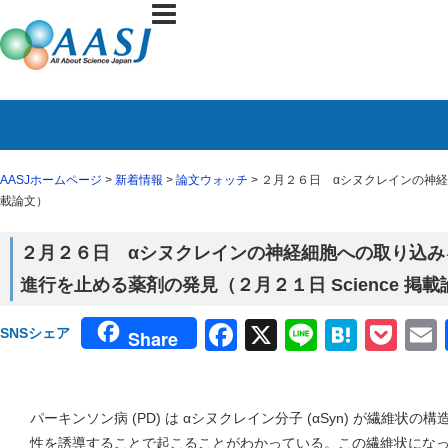
AASJホームページ
>
新着情報
>
論文ウォッチ
> ２月２６日 αシヌクレインの神経
載論文）
２月２６日 αシヌクレインの神経細胞への取り込み
進行を止める薬剤の発見（２月２１日 Science 掲
Facebook
X
Line
Haten
Poc
SNSシェア
Share
パーキンソン病 (PD) は αシヌクレイン分子 (αSyn) が繊維
性を誘導することで起こることがわかっている。この繊維状になった