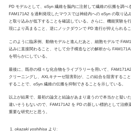
PD モデルとして、αSyn 繊維を脳内に注射して繊維の伝搬を調
FAM171A2 を過剰発現したマウスでは神経内への αSyn の取
と取り込みが低下することを確認している。さらに、機能実験を行い、
現により高まること、逆にノックダウンで PD 進行が抑えられる
このように臨床例、動物モデルと進んだあと、細胞モデルで FAM171
込みに直接関わること、そして分子構造などの解析から FAM171A2
を明らかにしている。
最後に、既存の様々な化合物をライブラリーを用いて、FAM171A2 
クリーニングし、AXLキナーゼ阻害剤が、この結合を阻害するこ
することで、αSyn 繊維の伝搬を抑制できることを示している。
以上が結果で、最初の論文と結論があまり違うので本当かと疑い
違いそうもないので、FAM171A2 を PD の新しい標的として
重要な研究だと思う。
okazaki yoshihisa
より: