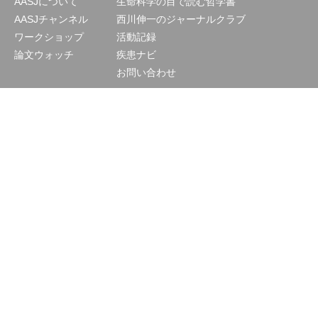
AASJについて
生命科学の目で読む哲学書
AASJチャンネル
西川伸一のジャーナルクラブ
ワークショップ
活動記録
論文ウォッチ
疾患ナビ
お問い合わせ