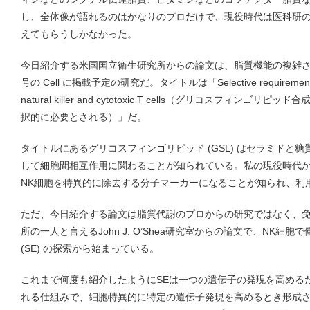
し、全体像が語れるのはかなりのプロだけで、現役時代は医科研
えてもらうしかなかった。
今日紹介する米国国立衛生研究所からの論文は、脂質機能の複雑
号の Cell に掲載予定の研究だ。タイトルは「Selective requirement of gly
natural killer and cytotoxic T cells（グリコスフィン
択的に必要とされる）」だ。
タイトルにあるグリコスフィンゴリピッド (GSL) はセラミドと
して細胞間相互作用に関わることが知られている。私の現役時代から
NK細胞を特異的に除去する分子マーカーになることが知られ、利
ただ、今日紹介する論文は脂質代謝のプロからの研究ではなく、
所の一人と言えるJohn J. O’Shea研究室からの論文で、NK細
(SE) の探索から始まっている。
これまで何度も紹介したようにSEは一つの遺伝子の発現を高める
れる仕組みで、細胞特異的に特定の遺伝子発現を高めるとき形成さ