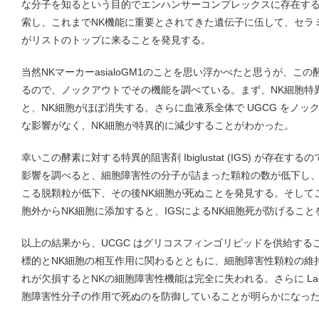
な分子を知るという目的でエンハンサーコンプレックスに存在する 
索し、これまでNK機能に重要とされてきた遺伝子に伍して、セラミ
がリストのトップに来ることを発見する。
当然NKマーカーasialoGM1のことを思い浮かべたと思うが、こ
るので、ノックアウトでその機能を調べている。まず、NK細胞特異
と、NK細胞がほぼ消失する。さらに血液系全体で UGCG をノ
な影響がなく、NK細胞が特異的に減少することがわかった。
幸いこの酵素に対する特異的阻害剤 Ibiglustat (IGS) が存在す
影響を調べると、細胞障害性の分子が詰まった顆粒の数が低下し
こる脱顆粒が低下、その後NK細胞が死ぬことを発見する。そしてこの経
胞外からNK細胞に添加すると、IGSによるNK細胞死が防げること
以上の結果から、UCGC はグリコスフィンゴリピッドを供給する
標的とNK細胞の相互作用に関わるとともに、細胞障害性顆粒の維
れが欠損するとNKの細胞障害性機能は完全に失われる。さらに Lac
胞障害性分子の作用で死ぬのを防御していることが明らかになっ