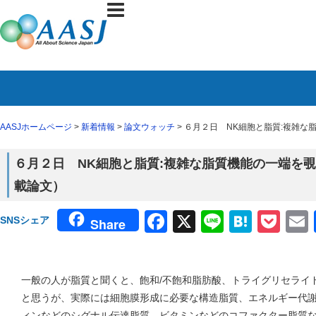
AASJホームページ
>
新着情報
>
論文ウォッチ
> ６月２日 NK細胞と脂質:複雑な
６月２日 NK細胞と脂質:複雑な脂質機能の一端を覗え
載論文）
Facebook
X
Line
Haten
Poc
SNSシェア
Share
一般の人が脂質と聞くと、飽和/不飽和脂肪酸、トライグリセライ
と思うが、実際には細胞膜形成に必要な構造脂質、エネルギー代
ィンなどのシグナル伝達脂質、ビタミンなどのコファクター脂質