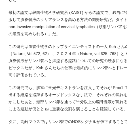
最初の論文は韓国生物科学研究所 (KAIST) からの論文で、独自
激して脳脊髄液のクリアランスを高める方法の開発研究だ。タイトルは「Incre
non-invasive manipulation of cervical lymphatic
の灌流を高められる）」だ。
この研究は血管生物学のトップサイエンティストの一人 Koh さ
（Nature, Vol 572, 62） 、２０２４年（Nature, vol 625,
脳脊髄液がリンパ管へと灌流する流路についての研究の続きになる。Gl
ピックスだが、Koh さんたちの仕事は最終的にリンパ管へとドレ
高く評価されている。
この研究でも、脳室に蛍光デキストランを注入してそれが Prox1
出する経路を追跡するオーソドックスな手法で、それぞれの流れ
かにしたあと、頸部リンパ節を通って半分以上の脳脊髄液が流れ
による運動が便とともに重要な役割を演じることを確認している
次に、高齢マウスではリンパ管でのNOSシグナルが低下すること