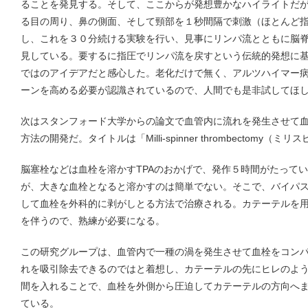
ることを発見する。そして、ここからが発想豊かなハイライトだ
る目の周り、鼻の側面、そして頸部を１秒間隔で刺激（ほとんど
し、これを３０分続ける実験を行い、見事にリンパ流とともに脳
見している。要するに指圧でリンパ流を戻すという伝統的発想に基づ
ではのアイデアだと感心した。老化だけで無く、アルツハイマー
ーンを高める必要が認識されているので、人間でも是非試してほ
次はスタンフォード大学からの論文で血管内に流れを発生させて
方法の開発だ。タイトルは「Milli-spinner thrombectomy（
脳塞栓などは血栓を溶かすTPAのおかげで、発作５時間がたって
が、大きな血栓となると溶かすのは簡単でない。そこで、バイパ
して血栓を外科的に剥がしとる方法で治療される。カテーテルを
を伴うので、熟練が必要になる。
この研究グループは、血管内で一種の渦を発生させて血栓をコン
れを吸引除去できるのではと着想し、カテーテルの先にヒレのよ
間を入れることで、血栓を外側から圧迫してカテーテルの方向へ
ている。