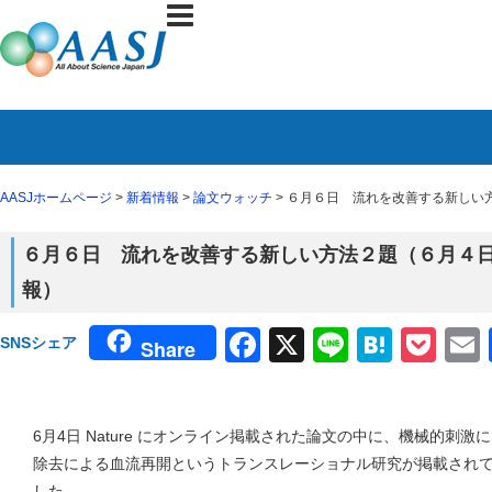
AASJホームページ
>
新着情報
>
論文ウォッチ
> ６月６日 流れを改善する新しい方
６月６日 流れを改善する新しい方法２題（６月４日 N
報）
Facebook
X
Line
Haten
Poc
SNSシェア
Share
6月4日 Nature にオンライン掲載された論文の中に、機械的刺
除去による血流再開というトランスレーショナル研究が掲載され
した