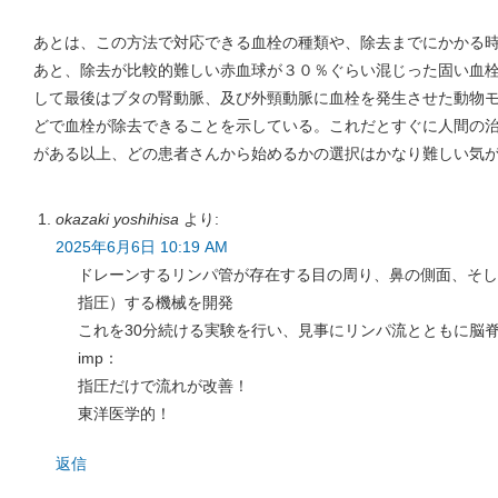
あとは、この方法で対応できる血栓の種類や、除去までにかかる
あと、除去が比較的難しい赤血球が３０％ぐらい混じった固い血
して最後はブタの腎動脈、及び外頸動脈に血栓を発生させた動物
どで血栓が除去できることを示している。これだとすぐに人間の
がある以上、どの患者さんから始めるかの選択はかなり難しい気
okazaki yoshihisa
より:
2025年6月6日 10:19 AM
ドレーンするリンパ管が存在する目の周り、鼻の側面、そし
指圧）する機械を開発
これを30分続ける実験を行い、見事にリンパ流とともに脳
imp：
指圧だけで流れが改善！
東洋医学的！
返信