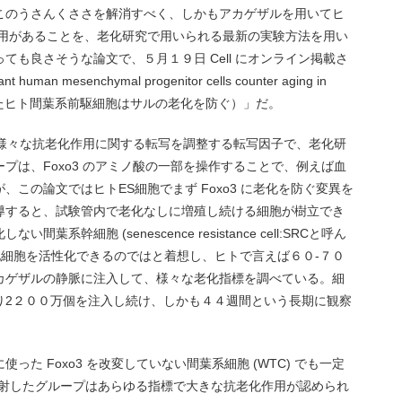
このうさんくささを解消すべく、しかもアカゲザルを用いてヒ
作用があることを、老化研究で用いられる最新の実験方法を用い
も良さそうな論文で、５月１９日 Cell にオンライン掲載さ
man mesenchymal progenitor cells counter aging in
作したヒト間葉系前駆細胞はサルの老化を防ぐ）」だ。
ど、様々な抗老化作用に関する転写を調整する転写因子で、老化研
プは、Foxo3 のアミノ酸の一部を操作することで、例えば血
この論文ではヒトES細胞でまず Foxo3 に老化を防ぐ変異を
導すると、試験管内で老化なしに増殖し続ける細胞が樹立でき
幹細胞 (senescence resistance cell:SRCと呼ん
化細胞を活性化できるのではと着想し、ヒトで言えば６０-７０
カゲザルの静脈に注入して、様々な老化指標を調べている。細
り2２００万個を注入し続け、しかも４４週間という長期に観察
た Foxo3 を改変していない間葉系細胞 (WTC) でも一定
注射したグループはあらゆる指標で大きな抗老化作用が認められ