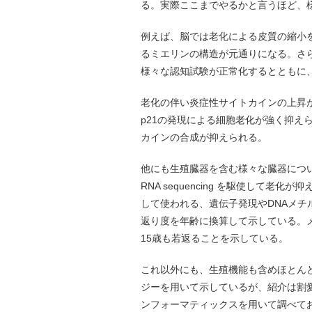
る。実際ここまでやるかと言うほど、
例えば、脳では老化による皮質の縮小
るミエリンの構造が元通りになる。さら
様々な認知試験が正常化するとともに、
老化の伴い炎症性サイトカインの上昇
p21の発現による細胞老化が強く抑えら
カインの合成が抑えられる。
他にも生殖臓器を含む様々な臓器について、
RNA sequencing を駆使して
して使われる、遺伝子発現やDNAメ
返り度を年齢に換算して示している。
15歳も若返ることを示している。
これ以外にも、生殖機能も含めほとん
ジーを用いて示しているが、紹介は割
ンフォーマティックスを用いて調べて