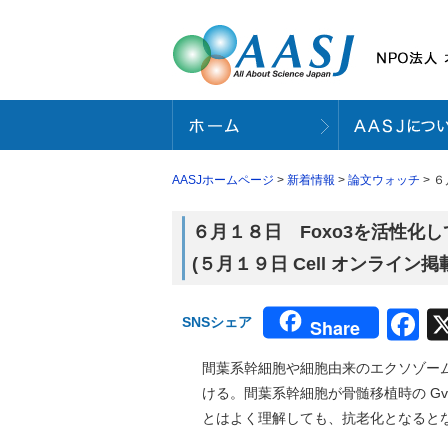
AASJホームページ
>
新着情報
>
論文ウォッチ
> 
６月１８日 Foxo3を活性
(５月１９日 Cell オンライン
F
SNSシェア
Share
間葉系幹細胞や細胞由来のエクソゾー
ける。間葉系幹細胞が骨髄移植時の G
とはよく理解しても、抗老化となると