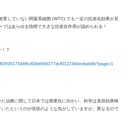
を改変していない間葉系細胞 (WTC) でも一定の抗老化効果が見
ループはあらゆる指標で大きな抗老化作用が認められる！
か！？
cles/82926173d4f5c82bb594277dcf01223b0ecbeb6b?page=1
いた治療に関して日本では商業化に向かい、科学は美容効果検
ていたというのが現状のような気がしていますが、異なるので