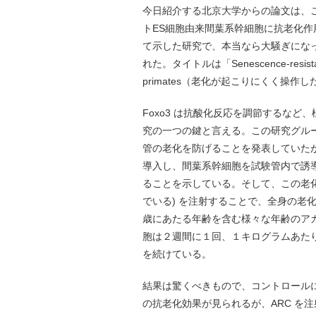
今日紹介する北京大学からの論文は、
トES細胞由来間葉系幹細胞に抗老化
て示した研究で、本当なら大騒ぎになって
れた。タイトルは「Senescence-resistant hu
primates（老化が起こりにくく操
Foxo3 は抗酸化反応を調節するな
究の一つの鍵と言える。この研究グルー
管の老化を防げることを発表していたが、
導入し、間葉系幹細胞を試験管内で誘
ることを示している。そして、この老化しない間葉系
でいる) を注射することで、全身の老
歳にあたる年齢を含む様々な年齢のア
胞は２週間に１回、１キログラムあた
を続けている。
結果は驚くべきもので、コントロールに使っ
の抗老化効果が見られるが、ARC を