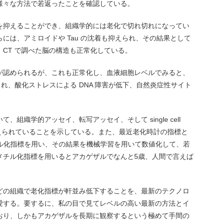
様々な方法で若返ったことを確認している。
を抑えることができ、組織学的には老化で切れ切れになってい
には、アミロイドや Tau の沈着も抑えられ、その結果として
CT で調べた脳の構造も正常化している。
が認められるが、これも正常化し、血液細胞レベルでみると、
れ、酸化ストレスによる DNA 障害が低下、自然炎症性サイト
組織学的アッセイ、転写アッセイ、そして single cell
老化が抑えられていることを示している。また、最近老化時計の指標と
チル化指標を用い、その結果を機械学習を用いて数値化して、若
メチル化指標を用いるとアカゲザルでなんと5歳、人間で言えば
どの組織で老化指標が軒並み低下することを、最新のテクノロ
愛する。要するに、私の目で見てレベルの高い最新の方法とイ
おり、しかもアカゲザルを長期に観察するという極めて手間の