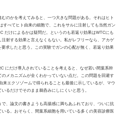
進むのかを考えてみると、一つ大きな問題がある。それはヒト
 はすべてヒト由来の細胞で、これをサルに注射しても当然ガン
RC だけによるかは疑問だ。というのも若返り効果はWTCにも
し注射する効果と言えなくもない。私がレフリーなら、アカゲ
実験を要求したと思う。この実験でガンの心配が無く、若返り効果
。
 ARC にだけ導入されていることを考えると、なぜ若い間葉系幹
てのメカニズムが全くわかっていない点だ。この問題を回避す
RC 由来エクソゾームで得られることも最後に示しているが、マウ
ているだけでそのまま鵜呑みにしにくいと思う。
うで、論文の書きようも高揚感に満ちあふれており、ついに抗
ている。おそらく、間葉系細胞を用いている多くの美容診療医