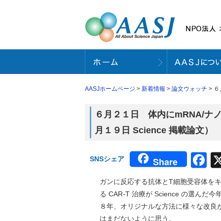
AASJホームページ
>
新着情報
>
論文ウォッチ
> 
６月２１日 体内にmRNA/ナ
月１９日 Science 掲載論文）
F
SNSシェア
Share
ガンに反応する抗体とT細胞受容体を
る CAR-T 治療が Science 
８年、オリジナルな方法に様々な改良
はまだないように思う。