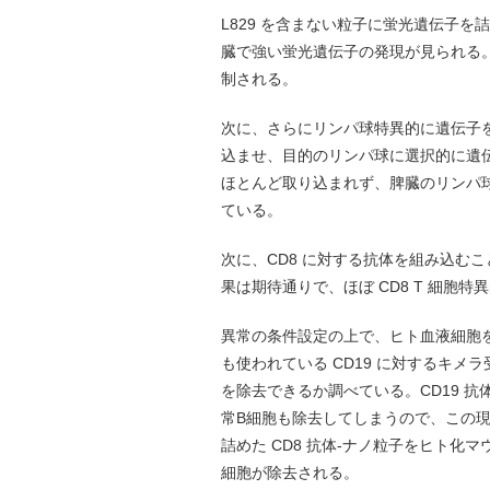
L829 を含まない粒子に蛍光遺伝子
臓で強い蛍光遺伝子の発現が見られる。
制される。
次に、さらにリンパ球特異的に遺伝子を導
込ませ、目的のリンパ球に選択的に遺伝
ほとんど取り込まれず、脾臓のリンパ
ている。
次に、CD8 に対する抗体を組み込むこ
果は期待通りで、ほぼ CD8 T 細胞
異常の条件設定の上で、ヒト血液細胞
も使われている CD19 に対するキ
を除去できるか調べている。CD19 抗
常B細胞も除去してしまうので、この現
詰めた CD8 抗体-ナノ粒子をヒト
細胞が除去される。