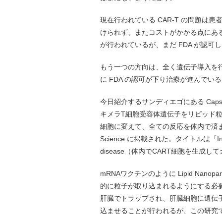
現在行われている CAR-T の問題
けられず、またコストがかかる点にある
が行われているが、まだ FDA が認可
もう一つの方向は、全く遺伝子導入を
に FDA の認可が下り治療が進んでい
今日紹介するサンディエゴにある Capsta
キメラT細胞受容体遺伝子をリピッド
細胞に変えて、全ての反応を体内で済
Science に掲載された。タイトルは「In vivo CA
disease（体内でCART細胞を生成
mRNAワクチンのように Lipid Nan
的に粒子が取り込まれるようにする必
肝臓でトラップされ、肝臓細胞に遺伝
込ませることが行われるが、この研究で