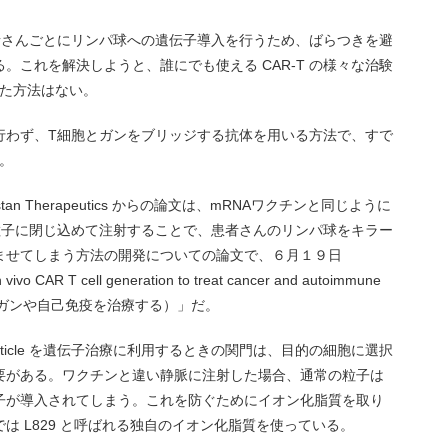
は患者さんごとにリンパ球への遺伝子導入を行うため、ばらつきを避
。これを解決しようと、誰にでも使える CAR-T の様々な治験
した方法はない。
行わず、T細胞とガンをブリッジする抗体を用いる方法で、すで
る。
n Therapeutics からの論文は、mRNAワクチンと同じように
粒子に閉じ込めて注射することで、患者さんのリンパ球をキラー
ませてしまう方法の開発についての論文で、６月１９日
R T cell generation to treat cancer and autoimmune
してガンや自己免疫を治療する）」だ。
oparticle を遺伝子治療に利用するときの関門は、目的の細胞に選択
要がある。ワクチンと違い静脈に注射した場合、通常の粒子は
子が導入されてしまう。これを防ぐためにイオン化脂質を取り
は L829 と呼ばれる独自のイオン化脂質を使っている。