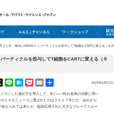
６月２１日 体内にmRNA/ナノパーティクルを投与してT細胞をCARTに変える（６月１９
ノパーティクルを投与してT細胞をCARTに変える（６
acebook
X
Line
Hatena
Pocket
Email
共
2025年6月21日
有
キメラにした遺伝子を導入して、Bリンパ性白血病の治療に用い
の選んだ今年の１０大ニュースに選ばれたのは２０１７年だが、あれから
が加えられては来たが、臨床応用された大きなブレークスルー