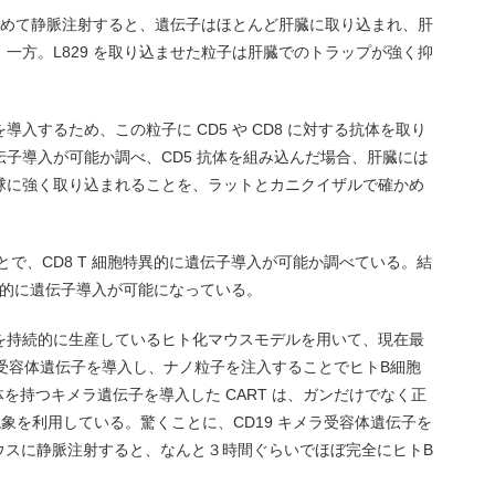
を詰めて静脈注射すると、遺伝子はほとんど肝臓に取り込まれ、肝
一方。L829 を取り込ませた粒子は肝臓でのトラップが強く抑
入するため、この粒子に CD5 や CD8 に対する抗体を取り
子導入が可能か調べ、CD5 抗体を組み込んだ場合、肝臓には
球に強く取り込まれることを、ラットとカニクイザルで確かめ
とで、CD8 T 細胞特異的に遺伝子導入が可能か調べている。結
特異的に遺伝子導入が可能になっている。
を持続的に生産しているヒト化マウスモデルを用いて、現在最
メラ受容体遺伝子を導入し、ナノ粒子を注入することでヒトB細胞
体を持つキメラ遺伝子を導入した CART は、ガンだけでなく正
象を利用している。驚くことに、CD19 キメラ受容体遺伝子を
化マウスに静脈注射すると、なんと３時間ぐらいでほぼ完全にヒトB