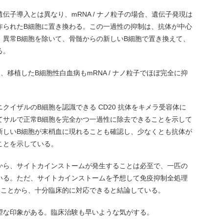
伝子導入とは異なり、mRNA / ナノ粒子の場合、遺伝子発現は
作られたB細胞に置き換わる。この一過性の抑制は、抗体が中心
、異常B細胞を除いて、骨髄からの新しいB細胞で置き換えて、
る。
移植したB細胞性白血病もmRNA / ナノ粒子でほぼ完全に抑
クイザルのB細胞を認識できる CD20 抗体をキメラ受容体に
してサルで正常B細胞を完全かつ一過性に除去できることを示して
新しいB細胞が末梢血に現れることも確認し、少なくとも抗体が
ことを示している。
から、サイトカインストームが発生することは必至で、一匹の
いる。ただ、サイトカインストームを予想して免疫抑制全処理
いことから、十分臨床的に対応できると結論している。
望な印象がある。臨床治験も早いような気がする。