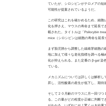
ていたが、シロシビンがテロメアの短
可能性が提案されているようだ。
この研究はこれを確かめるため、細胞
化を押さえ、マウスの寿命まで延長できるこ
載された。タイトルは「Psilocybin treatment e
mice（シロシビンは細胞の寿命を延
まず胎児肺から調整した線維芽細胞の
地に加えて様々な老化指標を調べる極
化が抑えられる。また定番の β-gal
ている。
メカニズムについては詳しくは解析してい
昇し、活性酸素の産生が低下し、期待
そして２０月齢のマウスに月一回づつ１
る。この量がどの程度か正確に判断で
がわかる。いずれにせよ驚くべき結果