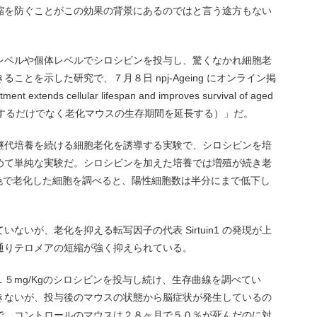
縮を防ぐことがこの効果の背景にあるのではと言う途方もない
レベルや個体レベルでシロシビンを投与し、驚くなかれ細胞老
とを示した研究で、７月８日 npj-Ageing にオンライン掲
xtends cellular lifespan and improves survival of aged
長するだけでなく老化マウスの生存期間を延長する）」だ。
継代培養を続ける細胞老化を誘導する実験で、シロシビンを培
めて単純な実験だ。シロシビンを加えた培養では増殖が続き老
 染色で老化した細胞を調べると、陽性細胞数は半分にまで低下し
ないが、老化を抑える転写因子の代表 Sirtuin1 の発現が上
通りテロメアの短縮が強く抑えられている。
５mg/Kgのシロシビンを投与し続け、生存曲線を調べてい
きないが、投与後のマウスの状態から脳症状が発生しているの
で、コントロールのマウスは２８ヶ月で５０％が死んだのに対