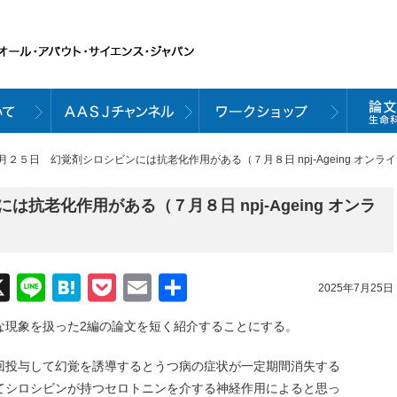
７月２５日 幻覚剤シロシビンには抗老化作用がある（７月８日 npj-Ageing オンラ
抗老化作用がある（７月８日 npj-Ageing オンラ
acebook
X
Line
Hatena
Pocket
Email
共
2025年7月25日
有
な現象を扱った2編の論文を短く紹介することにする。
回投与して幻覚を誘導するとうつ病の症状が一定期間消失する
てシロシビンが持つセロトニンを介する神経作用によると思っ