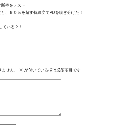
診断率をテスト
度と、９０％を超す特異度でPDを嗅ぎ分けた！
している？！
りません。
※
が付いている欄は必須項目です