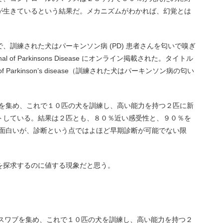
が生きているという結果だ。メカニズムがわかれば、幻覚とは
、訓練された犬はパーキンソン病 (PD) 患者さんを匂いで嗅ぎ
of Parkinsons Disease にオンライン掲載された。タイトル
 odor of Parkinson’s disease（訓練された犬はパーキンソン病の匂い
ブを集め、これで１０匹の犬を訓練し、高い能力を持つ２匹に新
トしている。結果は２匹とも、８０％近い感受性と、９０％を
に面白いが、診断という点ではよほど早期診断が可能でない限
。
を探求するのに値する現象だと思う。
のスワブを集め、これで１０匹の犬を訓練し、高い能力を持つ２