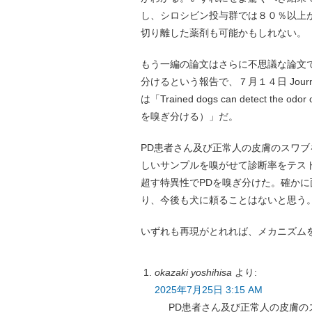
し、シロシビン投与群では８０％以上
切り離した薬剤も可能かもしれない。
もう一編の論文はさらに不思議な論文で
分けるという報告で、７月１４日 Journal 
は「Trained dogs can detect the
を嗅ぎ分ける）」だ。
PD患者さん及び正常人の皮膚のスワ
しいサンプルを嗅がせて診断率をテス
超す特異性でPDを嗅ぎ分けた。確か
り、今後も犬に頼ることはないと思う
いずれも再現がとれれば、メカニズム
okazaki yoshihisa
より:
2025年7月25日 3:15 AM
PD患者さん及び正常人の皮膚