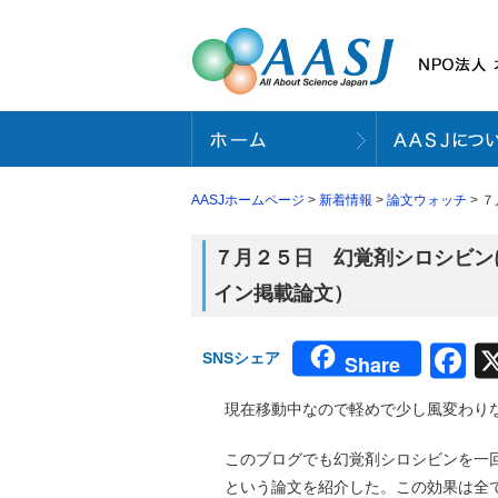
AASJホームページ
>
新着情報
>
論文ウォッチ
> 
７月２５日 幻覚剤シロシビンには
イン掲載論文）
F
SNSシェア
Share
現在移動中なので軽めで少し風変わり
このブログでも幻覚剤シロシビンを一
という論文を紹介した。この効果は全