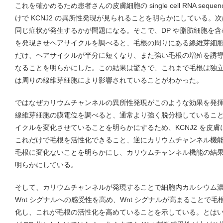
これを確かめるため患者さんの皮膚細胞の single cell RNA sequ
けで KCNJ2 の異所性発現が見られることを明らかにしている。次
同じ症状が発生するかが問題になる。そこで、DP や脂肪細胞を含む
を発現させヘアサイクルを調べると、毛根の周りにある線維芽細胞特異
だけ、ヘアサイクルが半分に短くなり、また強い毛根の増殖を誘
なることを明らかにした。この結果は驚きで、これまで毛根は独
は周りの線維芽細胞により影響されていることがわかった。
ではなぜカリウムチャンネルの異所性発現がこのような効果を発揮する
線維芽細胞の膜電位を調べると、通常より強く脱分極しているこ
イクルを変化させていることを明らかにするため、KCNJ2 を皮
これだけで毛根を活性化できること、逆にカリウムチャンネル機能を失
毛根に変化ないことを明らかにし、カリウムチャンネル機能の結
明らかにしている。
そして、カリウムチャンネルが発現することで細胞内カルシウム
Wnt シグナルへの感受性を高め、Wnt シグナルが高まることで
化し、これが毛根の活性化を高めていることを示している。とは