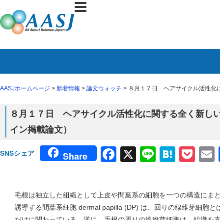
AASJホームページ
>
新着情報
>
論文ウォッチ
> ８月１７日 ヘアサイクル活性化に
８月１７日 ヘアサイクル活性化に関する全く新しい可能
イン掲載論文）
Facebook
X
Line
Haten
Poc
SNSシェア
Share
毛根は独立した組織として上皮や間葉系の細胞を一つの構造にま
誘導する間葉系細胞 dermal papilla (DP) は、回りの線維
だけに関わっている。逆に、毛根の周りの線維芽細胞は、組織を