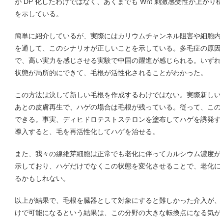
が DP 化したわけではなく、あくまでも Wnt 刺激感受性が上
を示している。
簡単に紹介しているが、実際にはカリウムチャンネル阻害や細胞
を通して、このシナリオが正しいことを示している。多毛症の原
で、高い実力を感じさせる実験で中国の躍進が感じられる。いずれに
状態が局所的にできて、毛根が活性化されることがわかった。
この方法は決して新しい毛根を作成するわけではない。実際新し
あとの皮膚再生で、ハゲの場合は毛根が残っている。従って、こ
できる。事実、ディヒドロテストステロンを塗布してハゲを誘発する実
導入すると、毛を再活性化してハゲを治せる。
また、我々の線維芽細胞は正常でも老化に伴ってカルシウム濃度
示しており、ハゲだけでなくこの状態を変化させることで、老化
るかもしれない。
以上が結果で、毛根を臓器として対象にすると難しかった介入が
けで可能になるという結果は、この分野の大きな転換点になる気