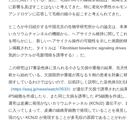
に影響を及ぼすことはないと考えてきた。特に老化や男性ホルモン
アンドロゲンに応答して毛根の縮小を起こすと考えられてきた。
ところが今日紹介する中国北京の生物学研究所からの論文は、本
いカリウムチャンネルの機能から、ヘアサイクル維持に関してこ
を明らかにし、新しいヘアサイクル操作の可能性を示した画期的研究で
ン掲載された。タイトルは「Fibroblast bioelectric signaling dri
気的シグナルが毛髪増殖を誘導する）」だ。
この研究は17番染色体に見られる小さな欠損や重複の結果、先天
析から始めている。欠損箇所や重複が異なる５例の患者を対象に
損すしているわけではないので、以前詳しく説明した染色体3次元
（
https://aasj.jp/news/watch/3533
）が遺伝子欠損で誘導された結
iPS細胞を作成したり、また同じ欠損を誘導した iPS細胞を作成
通常は皮膚に発現がないカリウムチャンネル (KCNJ2) 遺伝子が
に入ってしまって、皮膚の線維芽細胞で発現していることを発見
現のない KCNJ2 が発現することが多毛症の原因であることがわ