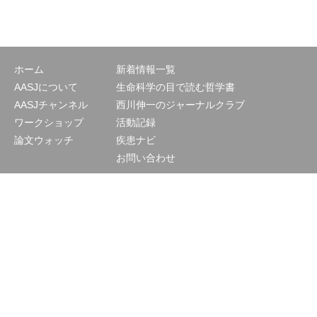
ホーム
新着情報一覧
AASJについて
生命科学の目で読む哲学書
AASJチャンネル
西川伸一のジャーナルクラブ
ワークショップ
活動記録
論文ウォッチ
疾患ナビ
お問い合わせ